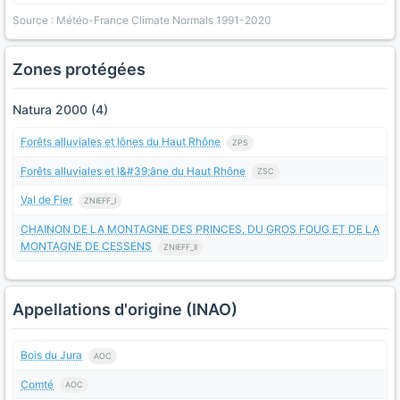
Source : Météo-France Climate Normals 1991-2020
Zones protégées
Natura 2000 (4)
Forêts alluviales et lônes du Haut Rhône
ZPS
Forêts alluviales et l&#39;âne du Haut Rhône
ZSC
Val de Fier
ZNIEFF_I
CHAINON DE LA MONTAGNE DES PRINCES, DU GROS FOUG ET DE LA
MONTAGNE DE CESSENS
ZNIEFF_II
Appellations d'origine (INAO)
Bois du Jura
AOC
Comté
AOC