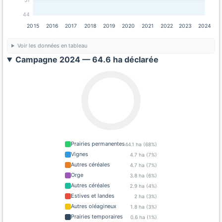
51
44
2015
2016
2017
2018
2019
2020
2021
2022
2023
2024
Voir les données en tableau
Campagne 2024 — 64.6 ha déclarée
Prairies permanentes
44.1 ha (68%)
Vignes
4.7 ha (7%)
Autres céréales
4.7 ha (7%)
Orge
3.8 ha (6%)
Autres céréales
2.9 ha (4%)
Estives et landes
2 ha (3%)
Autres oléagineux
1.8 ha (3%)
Prairies temporaires
0.6 ha (1%)