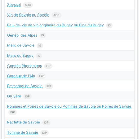
Seyssel
AOC
Vin de Savoie ou Savoie
AOC
Eau-de-vie de vin originaire du Bugey ou Fine du Bugey
IG
Génépi des Alpes
IG
Marc de Savoie
IG
Marc du Bugey
IG
Comtés Rhodaniens
IGP
Coteaux de l'Ain
IGP
Emmental de Savoie
IGP
Gruyère
IGP
Pommes et Poires de Savoie ou Pommes de Savoie ou Poires de Savoie
IGP
Raclette de Savoie
IGP
Tomme de Savoie
IGP