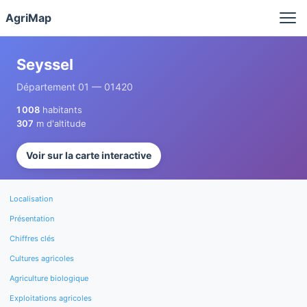
Panneau de gestion des cookies
AgriMap
Seyssel
Département 01 — 01420
1 008
habitants
307
m d'altitude
Voir sur la carte interactive
Localisation
Présentation
Chiffres clés
Cultures agricoles
Agriculture biologique
Exploitations agricoles