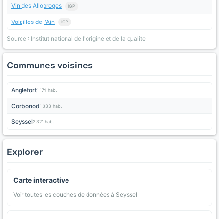
Vin des Allobroges
IGP
Volailles de l'Ain
IGP
Source : Institut national de l'origine et de la qualite
Communes voisines
Anglefort
1 174 hab.
Corbonod
1 333 hab.
Seyssel
2 321 hab.
Explorer
Carte interactive
Voir toutes les couches de données à Seyssel