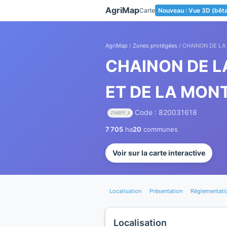
Panneau de gestion des cookies
AgriMap
Carte
Nouveau : Vue 3D (bêt
AgriMap
/
Zones protégées
/ CHAINON DE LA
CHAINON DE L
ET DE LA MON
Code : 820031618
ZNIEFF_II
7 705
ha
20
communes
Voir sur la carte interactive
Localisation
Présentation
Réglementati
Localisation