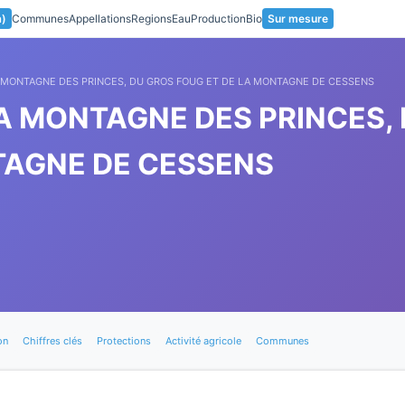
a)
Communes
Appellations
Regions
Eau
Production
Bio
Sur mesure
 MONTAGNE DES PRINCES, DU GROS FOUG ET DE LA MONTAGNE DE CESSENS
A MONTAGNE DES PRINCES,
TAGNE DE CESSENS
on
Chiffres clés
Protections
Activité agricole
Communes