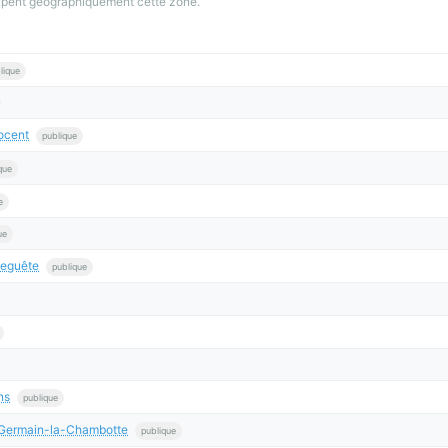
oupent geographiquement cette zone.
lique
ocent
publique
que
e
ue
eguête
publique
ns
publique
-Germain-la-Chambotte
publique