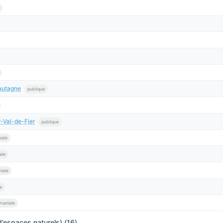
autagne
publique
r-Val-de-Fier
publique
iale
ale
iale
e
maniale
’espaces naturels) (16)