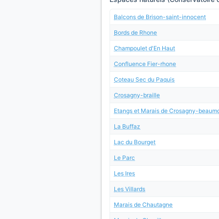
Balcons de Brison-saint-innocent
Bords de Rhone
Champoulet d'En Haut
Confluence Fier-rhone
Coteau Sec du Paquis
Crosagny-braille
Etangs et Marais de Crosagny-beaumo
La Buffaz
Lac du Bourget
Le Parc
Les Ires
Les Villards
Marais de Chautagne