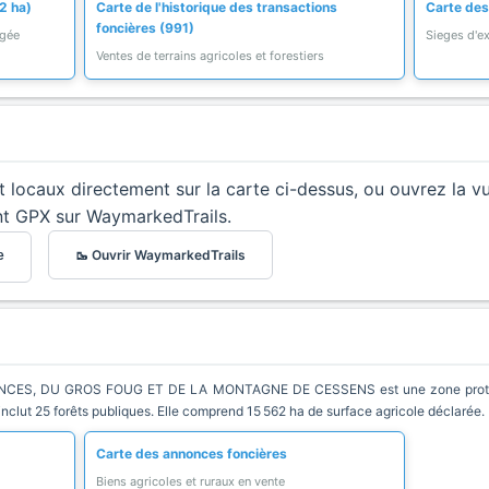
2 ha)
Carte de l'historique des transactions
Carte des
foncières (991)
égée
Sieges d'ex
Ventes de terrains agricoles et forestiers
et locaux directement sur la carte ci-dessus, ou ouvrez la v
nt GPX sur WaymarkedTrails.
🥾 Ouvrir WaymarkedTrails
e
S, DU GROS FOUG ET DE LA MONTAGNE DE CESSENS est une zone protégée
clut 25 forêts publiques. Elle comprend 15 562 ha de surface agricole déclarée.
Carte des annonces foncières
Biens agricoles et ruraux en vente