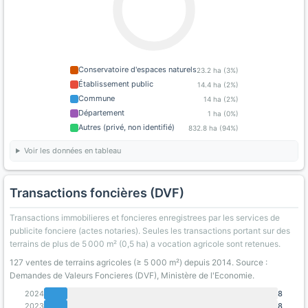
Conservatoire d'espaces naturels
23.2 ha (3%)
Établissement public
14.4 ha (2%)
Commune
14 ha (2%)
Département
1 ha (0%)
Autres (privé, non identifié)
832.8 ha (94%)
Voir les données en tableau
Transactions foncières (DVF)
Transactions immobilieres et foncieres enregistrees par les services de
publicite fonciere (actes notaries). Seules les transactions portant sur des
terrains de plus de 5 000 m² (0,5 ha) a vocation agricole sont retenues.
127 ventes de terrains agricoles (≥ 5 000 m²) depuis 2014. Source :
Demandes de Valeurs Foncieres (DVF), Ministère de l'Economie.
2024
8
2023
8