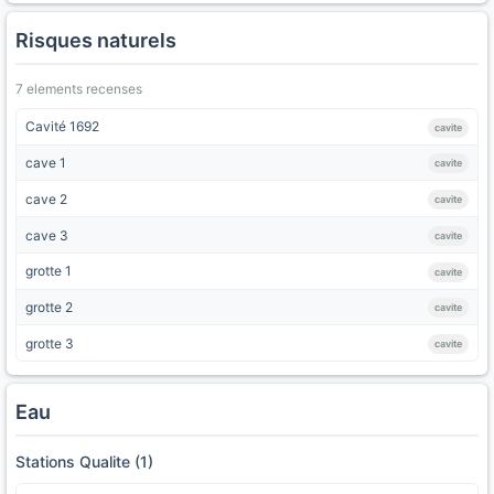
Risques naturels
7 elements recenses
Cavité 1692
cavite
cave 1
cavite
cave 2
cavite
cave 3
cavite
grotte 1
cavite
grotte 2
cavite
grotte 3
cavite
Eau
Stations Qualite (1)