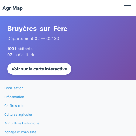
Panneau de gestion des cookies
AgriMap
Bruyères-sur-Fère
Département 02 — 02130
199
habitants
97
m d'altitude
Voir sur la carte interactive
Localisation
Présentation
Chiffres clés
Cultures agricoles
Agriculture biologique
Zonage d'urbanisme