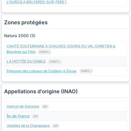
L'OURCQ A BRUYERES-SUR-FERE 1
Zones protégées
Natura 2000 (3)
CAVITÉ SOUTERRAINE À CHAUVES-SOURIS DU VAL CHRETIEN à
Bruyères sur Fère
ZNIEFF_I
LA HOTTÉE DU DIABLE
ZNIEFF_I
Pelouses des coteaux de Corbeny à Givray
ZNIEFF_I
Appellations d'origine (INAO)
Haricot de Soissons
IGP
Île-de-France
IGP
Volailles de la Champagne
IGP