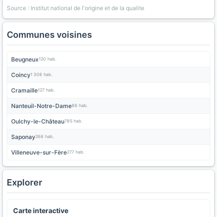
Source : Institut national de l'origine et de la qualite
Communes voisines
Beugneux
120 hab.
Coincy
1 308 hab.
Cramaille
127 hab.
Nanteuil-Notre-Dame
86 hab.
Oulchy-le-Château
785 hab.
Saponay
266 hab.
Villeneuve-sur-Fère
277 hab.
Explorer
Carte interactive