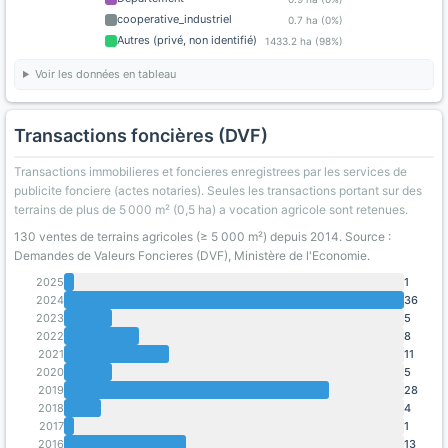
cooperative_industriel
0.7 ha (0%)
Autres (privé, non identifié)
1433.2 ha (98%)
Voir les données en tableau
Transactions foncières (DVF)
Transactions immobilieres et foncieres enregistrees par les services de
publicite fonciere (actes notaries). Seules les transactions portant sur des
terrains de plus de 5 000 m² (0,5 ha) a vocation agricole sont retenues.
130 ventes de terrains agricoles (≥ 5 000 m²) depuis 2014. Source :
Demandes de Valeurs Foncieres (DVF), Ministère de l'Economie.
2025
1
2024
36
2023
5
2022
8
2021
11
2020
5
2019
28
2018
4
2017
1
2016
13