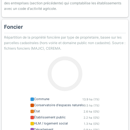
des entreprises (section précédente) qui comptabilise les établissements
avec un code d'activité agricole.
Foncier
Répartition de la propriété foncière par type de proprietaire, basee sur les
parcelles cadastrales (hors voirie et domaine public non cadastre). Source :
fichiers fonciers (MAJIC), CEREMA.
Commune
13.9 ha (1%)
Conservatoire d'espaces naturels
9.5 ha (1%)
État
2.6 ha (0%)
Établissement public
2.2 ha (0%)
HLM / logement social
1.3 ha (0%)
Département
0.9 ha (0%)