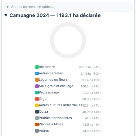
Voir les données en tableau
Campagne 2024 — 1193.1 ha déclarée
Blé tendre
488.3 ha (41%)
Autres céréales
124.5 ha (10%)
Légumes ou fleurs
111.4 ha (9%)
Maïs grain et ensilage
106.2 ha (9%)
Protéagineux
101.3 ha (8%)
Orge
68.9 ha (6%)
Autres cultures industrielles
52.5 ha (4%)
Colza
49.9 ha (4%)
Prairies permanentes
42 ha (4%)
Plantes à fibres
13.5 ha (1%)
Autres
34.6 ha (3%)