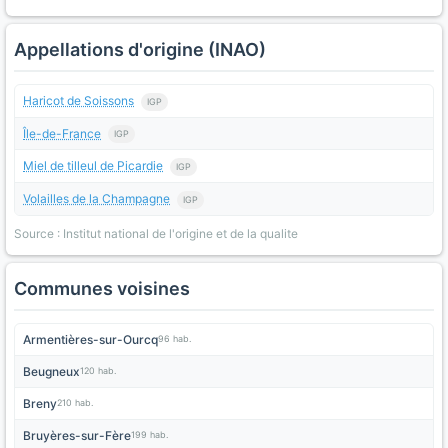
Appellations d'origine (INAO)
Haricot de Soissons
IGP
Île-de-France
IGP
Miel de tilleul de Picardie
IGP
Volailles de la Champagne
IGP
Source : Institut national de l'origine et de la qualite
Communes voisines
Armentières-sur-Ourcq
96 hab.
Beugneux
120 hab.
Breny
210 hab.
Bruyères-sur-Fère
199 hab.