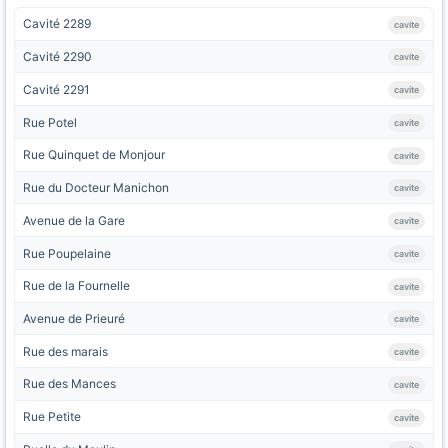
Cavité 2289
cavite
Cavité 2290
cavite
Cavité 2291
cavite
Rue Potel
cavite
Rue Quinquet de Monjour
cavite
Rue du Docteur Manichon
cavite
Avenue de la Gare
cavite
Rue Poupelaine
cavite
Rue de la Fournelle
cavite
Avenue de Prieuré
cavite
Rue des marais
cavite
Rue des Mances
cavite
Rue Petite
cavite