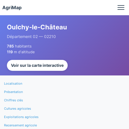
Panneau de gestion des cookies
AgriMap
Oulchy-le-Château
Département 02 — 02210
785
habitants
119
m d'altitude
Voir sur la carte interactive
Localisation
Présentation
Chiffres clés
Cultures agricoles
Exploitations agricoles
Recensement agricole