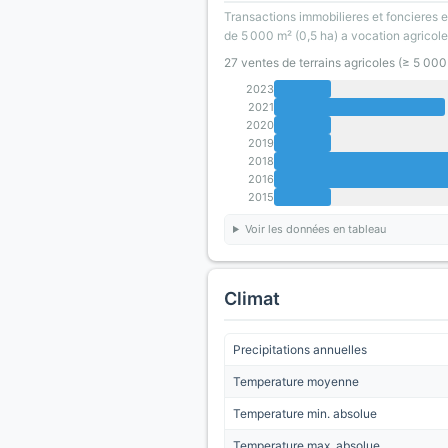
Transactions immobilieres et foncieres en
de 5 000 m² (0,5 ha) a vocation agricole
27 ventes de terrains agricoles (≥ 5 00
2023
2021
2020
2019
2018
2016
2015
Voir les données en tableau
Climat
Precipitations annuelles
Temperature moyenne
Temperature min. absolue
Temperature max. absolue