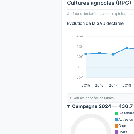
Cultures agricoles (RPG)
Surfaces déclarées par les exploitants a
Evolution de la SAU déclarée
464
436
409
381
354
2015
2016
2017
2018
Voir les données en tableau
Campagne 2024 — 430.7 
Blé tendre
Autres cul
Orge
Colza