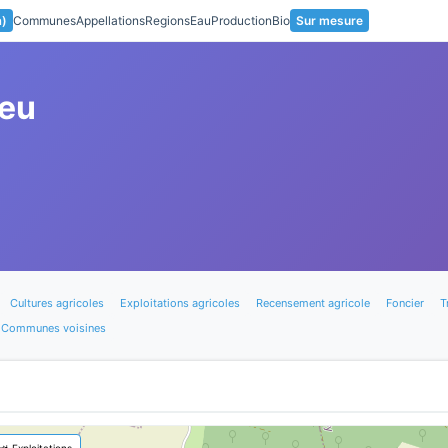
a)
Communes
Appellations
Regions
Eau
Production
Bio
Sur mesure
leu
Cultures agricoles
Exploitations agricoles
Recensement agricole
Foncier
T
Communes voisines
🚜 Exploitations