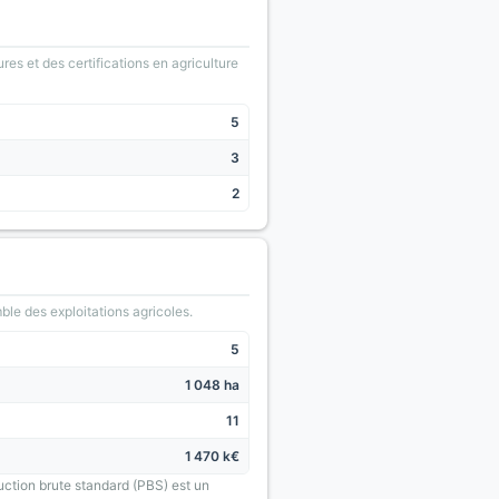
ures et des certifications en agriculture
5
3
2
le des exploitations agricoles.
5
1 048 ha
11
1 470 k€
uction brute standard (PBS) est un