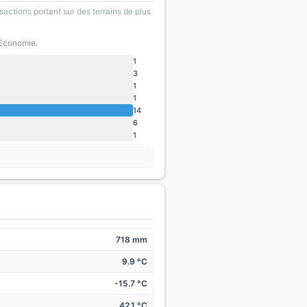
sactions portant sur des terrains de plus
'Economie.
1
3
1
1
14
6
1
718 mm
9.9 °C
-15.7 °C
42.1 °C