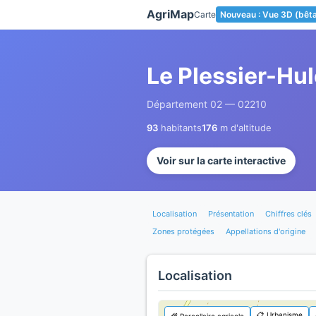
Panneau de gestion des cookies
AgriMap
Carte
Nouveau : Vue 3D (bêt
Le Plessier-Hu
Département 02 — 02210
93
habitants
176
m d'altitude
Voir sur la carte interactive
Localisation
Présentation
Chiffres clés
Zones protégées
Appellations d'origine
Localisation
📋 Urbanisme
🌾 Parcellaire agricole