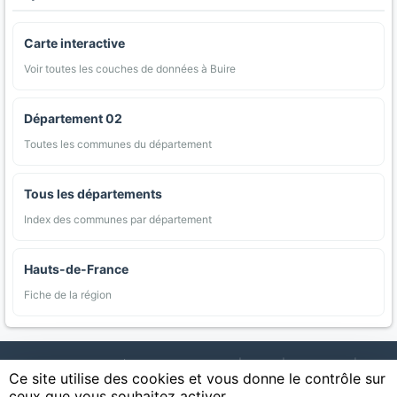
Carte interactive
Voir toutes les couches de données à Buire
Département 02
Toutes les communes du département
Tous les départements
Index des communes par département
Hauts-de-France
Fiche de la région
AgriMap — Données agricoles ouvertes
|
Carte
|
Communes
|
Ce site utilise des cookies et vous donne le contrôle sur
Appellations
|
Regions
|
Cultures
|
Zones protégées
|
Forets
|
ceux que vous souhaitez activer