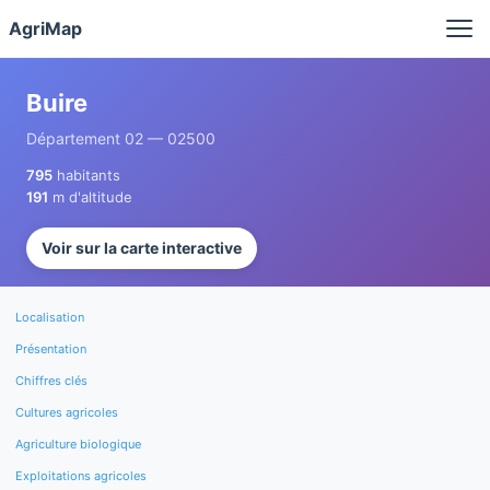
Panneau de gestion des cookies
AgriMap
Buire
Département 02 — 02500
795
habitants
191
m d'altitude
Voir sur la carte interactive
Localisation
Présentation
Chiffres clés
Cultures agricoles
Agriculture biologique
Exploitations agricoles