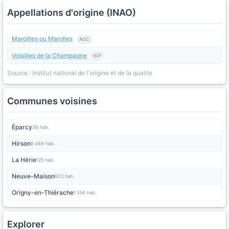
Appellations d'origine (INAO)
Maroilles ou Marolles
AOC
Volailles de la Champagne
IGP
Source : Institut national de l'origine et de la qualite
Communes voisines
Éparcy
38 hab.
Hirson
8 469 hab.
La Hérie
125 hab.
Neuve-Maison
602 hab.
Origny-en-Thiérache
1 354 hab.
Explorer