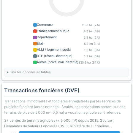
Commune
25.8 ha (7%)
Établissement public
9.7 ha (3%)
Département
5.9 ha (2%)
État
5.7 ha (1%)
HLM / logement social
1.6 ha (0%)
RTE (réseau électrique)
1.2 ha (0%)
Autres (privé, non identifié)
330.9 ha (87%)
Voir les données en tableau
Transactions foncières (DVF)
Transactions immobilieres et foncieres enregistrees par les services de
publicite fonciere (actes notaries). Seules les transactions portant sur des
terrains de plus de 5 000 m² (0,5 ha) a vocation agricole sont retenues.
37 ventes de terrains agricoles (≥ 5 000 m²) depuis 2015. Source :
Demandes de Valeurs Foncieres (DVF), Ministère de l'Economie.