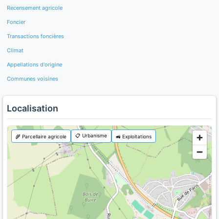
Recensement agricole
Foncier
Transactions foncières
Climat
Appellations d'origine
Communes voisines
Localisation
📋 Urbanisme
🌾 Parcellaire agricole
🚜 Exploitations