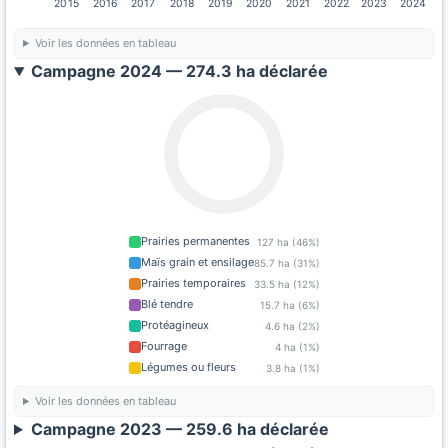
2015
2016
2017
2018
2019
2020
2021
2022
2023
2024
Voir les données en tableau
Campagne 2024 — 274.3 ha déclarée
Prairies permanentes
127 ha (46%)
Maïs grain et ensilage
85.7 ha (31%)
Prairies temporaires
33.5 ha (12%)
Blé tendre
15.7 ha (6%)
Protéagineux
4.6 ha (2%)
Fourrage
4 ha (1%)
Légumes ou fleurs
3.8 ha (1%)
Voir les données en tableau
Campagne 2023 — 259.6 ha déclarée