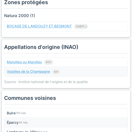
Zones protégées
Natura 2000 (1)
BOCAGE DE LANDOUZY ET BESMONT
ZNIEFF_I
Appellations d'origine (INAO)
Maroilles ou Marolles
AOC
Volailles de la Champagne
IGP
Source : Institut national de l'origine et de la qualite
Communes voisines
Buire
795 hab.
Éparcy
38 hab.
Landouzy-la-Ville
503 hab.