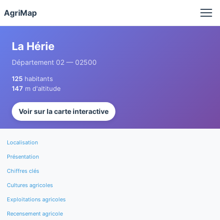
Panneau de gestion des cookies
AgriMap
La Hérie
Département 02 — 02500
125
habitants
147
m d'altitude
Voir sur la carte interactive
Localisation
Présentation
Chiffres clés
Cultures agricoles
Exploitations agricoles
Recensement agricole