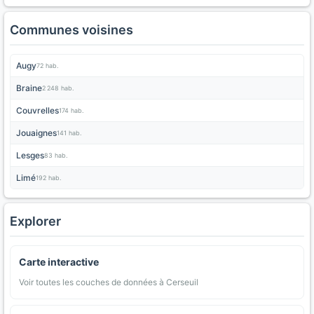
Communes voisines
Augy
72 hab.
Braine
2 248 hab.
Couvrelles
174 hab.
Jouaignes
141 hab.
Lesges
83 hab.
Limé
192 hab.
Explorer
Carte interactive
Voir toutes les couches de données à Cerseuil