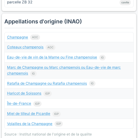
parcelle ZB 32
cavite
Appellations d'origine (INAO)
Champagne
AOC
Coteaux champenois
AOC
Eau-de-vie de vin de la Marne ou Fine champenoise
IG
Marc de Champagne ou Marc champenois ou Eau-de-vie de marc
champenois
IG
Ratafia de Champagne ou Ratafia champenois
IG
Haricot de Soissons
IGP
Île-de-France
IGP
Miel de tilleul de Picardie
IGP
Volailles de la Champagne
IGP
Source : Institut national de l'origine et de la qualite