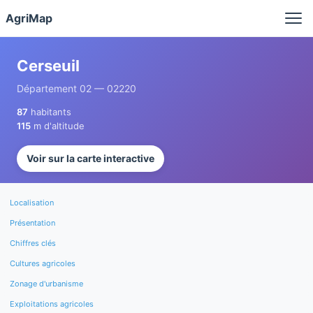
Panneau de gestion des cookies
AgriMap
Cerseuil
Département 02 — 02220
87
habitants
115
m d'altitude
Voir sur la carte interactive
Localisation
Présentation
Chiffres clés
Cultures agricoles
Zonage d'urbanisme
Exploitations agricoles