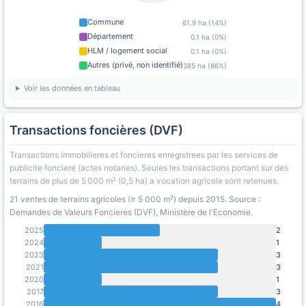
Commune
61.9 ha (14%)
Département
0.1 ha (0%)
HLM / logement social
0.1 ha (0%)
Autres (privé, non identifié)
385 ha (86%)
Voir les données en tableau
Transactions foncières (DVF)
Transactions immobilieres et foncieres enregistrees par les services de
publicite fonciere (actes notaries). Seules les transactions portant sur des
terrains de plus de 5 000 m² (0,5 ha) a vocation agricole sont retenues.
21 ventes de terrains agricoles (≥ 5 000 m²) depuis 2015. Source :
Demandes de Valeurs Foncieres (DVF), Ministère de l'Economie.
2025
2
2024
1
2023
3
2021
3
2020
1
2017
3
2016
4