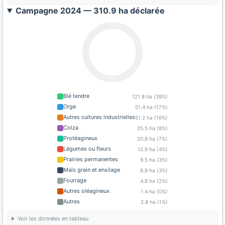
Campagne 2024 — 310.9 ha déclarée
Blé tendre
121.8 ha (39%)
Orge
51.4 ha (17%)
Autres cultures industrielles
51.2 ha (16%)
Colza
25.5 ha (8%)
Protéagineux
20.8 ha (7%)
Légumes ou fleurs
12.9 ha (4%)
Prairies permanentes
9.5 ha (3%)
Maïs grain et ensilage
8.8 ha (3%)
Fourrage
4.8 ha (2%)
Autres oléagineux
1.4 ha (0%)
Autres
2.8 ha (1%)
Voir les données en tableau