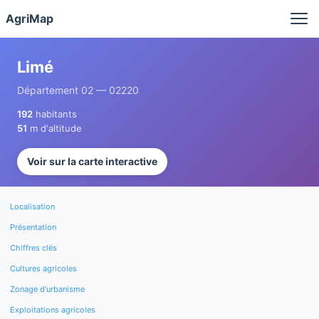
Panneau de gestion des cookies
AgriMap
Limé
Département 02 — 02220
192
habitants
51
m d'altitude
Voir sur la carte interactive
Localisation
Présentation
Chiffres clés
Cultures agricoles
Zonage d'urbanisme
Exploitations agricoles