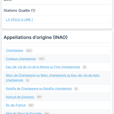
Stations Qualite (1)
LA VESLE A LIME 1
Appellations d'origine (INAO)
Champagne
AOC
Coteaux champenois
AOC
Eau-de-vie de vin de la Marne ou Fine champenoise
IG
Marc de Champagne ou Marc champenois ou Eau-de-vie de marc
champenois
IG
Ratafia de Champagne ou Ratafia champenois
IG
Haricot de Soissons
IGP
Île-de-France
IGP
Miel de tilleul de Picardie
IGP