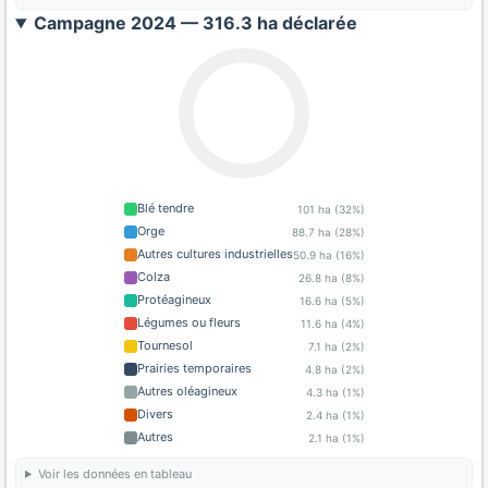
Campagne 2024 — 316.3 ha déclarée
Blé tendre
101 ha (32%)
Orge
88.7 ha (28%)
Autres cultures industrielles
50.9 ha (16%)
Colza
26.8 ha (8%)
Protéagineux
16.6 ha (5%)
Légumes ou fleurs
11.6 ha (4%)
Tournesol
7.1 ha (2%)
Prairies temporaires
4.8 ha (2%)
Autres oléagineux
4.3 ha (1%)
Divers
2.4 ha (1%)
Autres
2.1 ha (1%)
Voir les données en tableau