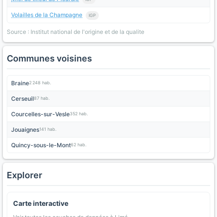
Volailles de la Champagne
IGP
Source : Institut national de l'origine et de la qualite
Communes voisines
Braine
2 248 hab.
Cerseuil
87 hab.
Courcelles-sur-Vesle
352 hab.
Jouaignes
141 hab.
Quincy-sous-le-Mont
62 hab.
Explorer
Carte interactive