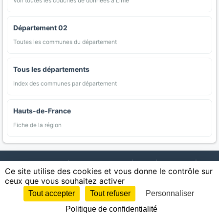
Voir toutes les couches de données à Limé
Département 02
Toutes les communes du département
Tous les départements
Index des communes par département
Hauts-de-France
Fiche de la région
AgriMap — Données agricoles ouvertes
|
Carte
|
Communes
|
Ce site utilise des cookies et vous donne le contrôle sur
Appellations
|
Regions
|
Cultures
|
Zones protégées
|
Forets
|
ceux que vous souhaitez activer
Littoral
|
Espaces naturels
|
Statistiques
|
Contact
|
Mentions légales
|
Confidentialite
|
CGU
|
CGV
|
Cookies
Tout accepter
Tout refuser
Personnaliser
Sources : IGN, INSEE, Météo-France, SAFER, INRAE, BRGM, INAO, Ministère de
Politique de confidentialité
l'Agriculture