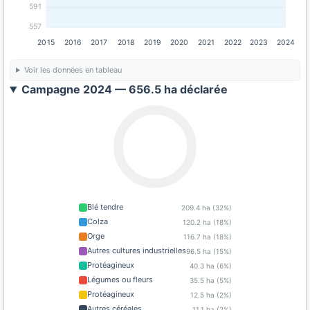
591
557
2015
2016
2017
2018
2019
2020
2021
2022
2023
2024
Voir les données en tableau
Campagne 2024 — 656.5 ha déclarée
Blé tendre
209.4 ha (32%)
Colza
120.2 ha (18%)
Orge
116.7 ha (18%)
Autres cultures industrielles
96.5 ha (15%)
Protéagineux
40.3 ha (6%)
Légumes ou fleurs
35.5 ha (5%)
Protéagineux
12.5 ha (2%)
Autres céréales
11.1 ha (2%)