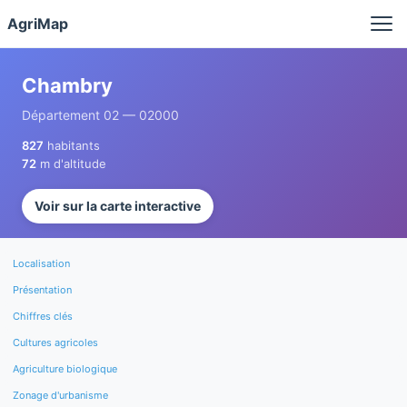
Panneau de gestion des cookies
AgriMap
Chambry
Département 02 — 02000
827
habitants
72
m d'altitude
Voir sur la carte interactive
Localisation
Présentation
Chiffres clés
Cultures agricoles
Agriculture biologique
Zonage d'urbanisme