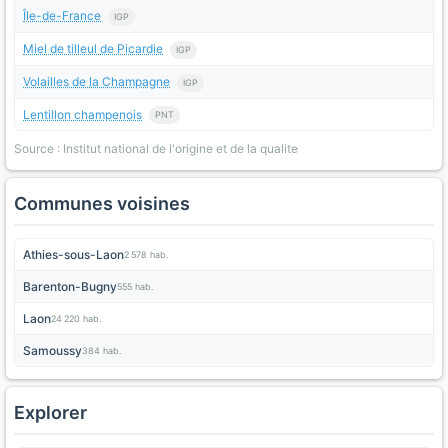
Île-de-France
IGP
Miel de tilleul de Picardie
IGP
Volailles de la Champagne
IGP
Lentillon champenois
PNT
Source : Institut national de l'origine et de la qualite
Communes voisines
Athies-sous-Laon
2 578 hab.
Barenton-Bugny
555 hab.
Laon
24 220 hab.
Samoussy
384 hab.
Explorer