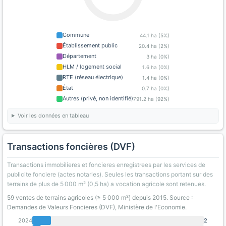
Commune
44.1 ha (5%)
Établissement public
20.4 ha (2%)
Département
3 ha (0%)
HLM / logement social
1.6 ha (0%)
RTE (réseau électrique)
1.4 ha (0%)
État
0.7 ha (0%)
Autres (privé, non identifié)
791.2 ha (92%)
Voir les données en tableau
Transactions foncières (DVF)
Transactions immobilieres et foncieres enregistrees par les services de
publicite fonciere (actes notaries). Seules les transactions portant sur des
terrains de plus de 5 000 m² (0,5 ha) a vocation agricole sont retenues.
59 ventes de terrains agricoles (≥ 5 000 m²) depuis 2015. Source :
Demandes de Valeurs Foncieres (DVF), Ministère de l'Economie.
2024
2