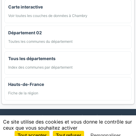
Carte interactive
Voir toutes les couches de données à Chambry
Département 02
Toutes les communes du département
Tous les départements
Index des communes par département
Hauts-de-France
Fiche de la région
AgriMap — Données agricoles ouvertes
|
Carte
|
Communes
|
Ce site utilise des cookies et vous donne le contrôle sur
Appellations
|
Regions
|
Cultures
|
Zones protégées
|
Forets
|
ceux que vous souhaitez activer
Littoral
|
Espaces naturels
|
Statistiques
|
Contact
|
Mentions légales
|
Confidentialite
|
CGU
|
CGV
|
Cookies
Tout accepter
Tout refuser
Personnaliser