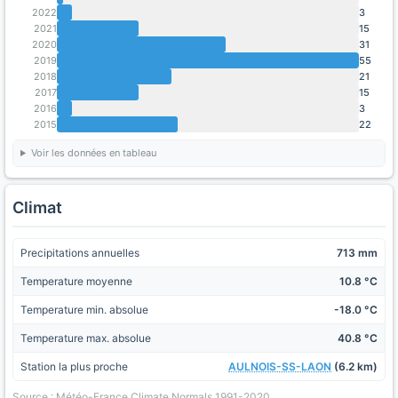
2022
3
2021
15
2020
31
2019
55
2018
21
2017
15
2016
3
2015
22
Voir les données en tableau
Climat
Precipitations annuelles
713 mm
Temperature moyenne
10.8 °C
Temperature min. absolue
-18.0 °C
Temperature max. absolue
40.8 °C
Station la plus proche
AULNOIS-SS-LAON
(6.2 km)
Source : Météo-France Climate Normals 1991-2020