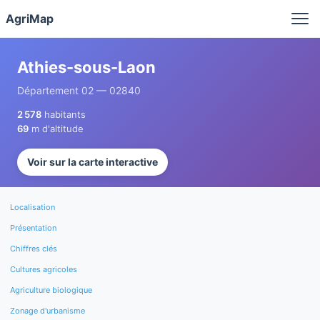
Panneau de gestion des cookies
AgriMap
Athies-sous-Laon
Département 02 — 02840
2 578
habitants
69
m d'altitude
Voir sur la carte interactive
Localisation
Présentation
Chiffres clés
Cultures agricoles
Agriculture biologique
Zonage d'urbanisme