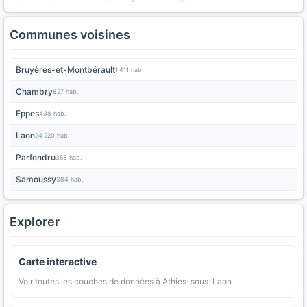
Communes voisines
Bruyères-et-Montbérault
1 411 hab.
Chambry
827 hab.
Eppes
438 hab.
Laon
24 220 hab.
Parfondru
353 hab.
Samoussy
384 hab.
Explorer
Carte interactive
Voir toutes les couches de données à Athies-sous-Laon