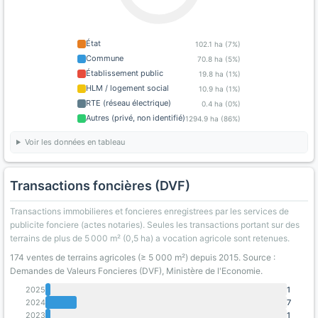
État
102.1 ha (7%)
Commune
70.8 ha (5%)
Établissement public
19.8 ha (1%)
HLM / logement social
10.9 ha (1%)
RTE (réseau électrique)
0.4 ha (0%)
Autres (privé, non identifié)
1294.9 ha (86%)
Voir les données en tableau
Transactions foncières (DVF)
Transactions immobilieres et foncieres enregistrees par les services de
publicite fonciere (actes notaries). Seules les transactions portant sur des
terrains de plus de 5 000 m² (0,5 ha) a vocation agricole sont retenues.
174 ventes de terrains agricoles (≥ 5 000 m²) depuis 2015. Source :
Demandes de Valeurs Foncieres (DVF), Ministère de l'Economie.
2025
1
2024
7
2023
1