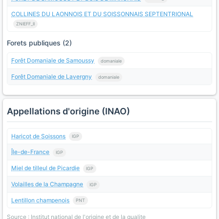
COLLINES DU LAONNOIS ET DU SOISSONNAIS SEPTENTRIONAL
ZNIEFF_II
Forets publiques (2)
Forêt Domaniale de Samoussy
domaniale
Forêt Domaniale de Lavergny
domaniale
Appellations d'origine (INAO)
Haricot de Soissons
IGP
Île-de-France
IGP
Miel de tilleul de Picardie
IGP
Volailles de la Champagne
IGP
Lentillon champenois
PNT
Source : Institut national de l'origine et de la qualite