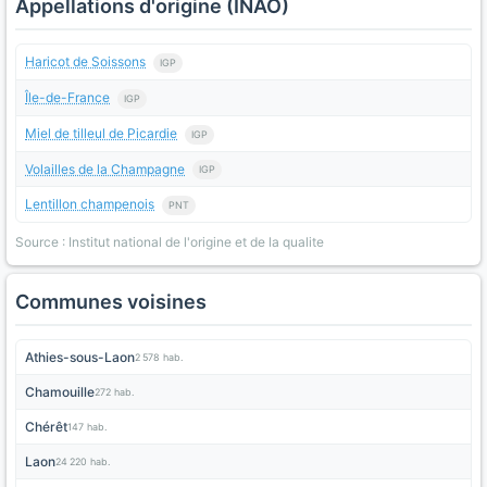
Appellations d'origine (INAO)
Haricot de Soissons
IGP
Île-de-France
IGP
Miel de tilleul de Picardie
IGP
Volailles de la Champagne
IGP
Lentillon champenois
PNT
Source : Institut national de l'origine et de la qualite
Communes voisines
Athies-sous-Laon
2 578 hab.
Chamouille
272 hab.
Chérêt
147 hab.
Laon
24 220 hab.