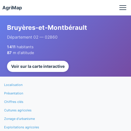
Panneau de gestion des cookies
AgriMap
Bruyères-et-Montbérault
Département 02 — 02860
1 411
habitants
87
m d'altitude
Voir sur la carte interactive
Localisation
Présentation
Chiffres clés
Cultures agricoles
Zonage d'urbanisme
Exploitations agricoles