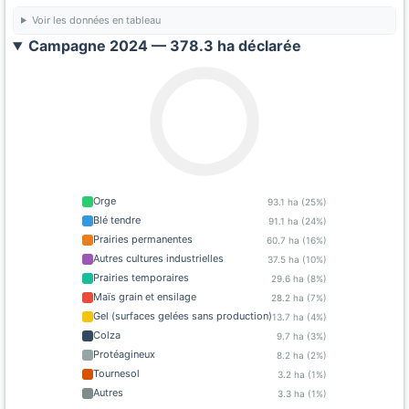
Voir les données en tableau
Campagne 2024 — 378.3 ha déclarée
Orge
93.1 ha (25%)
Blé tendre
91.1 ha (24%)
Prairies permanentes
60.7 ha (16%)
Autres cultures industrielles
37.5 ha (10%)
Prairies temporaires
29.6 ha (8%)
Maïs grain et ensilage
28.2 ha (7%)
Gel (surfaces gelées sans production)
13.7 ha (4%)
Colza
9.7 ha (3%)
Protéagineux
8.2 ha (2%)
Tournesol
3.2 ha (1%)
Autres
3.3 ha (1%)