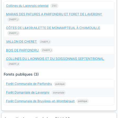
Collines du Laonnois oriental
ZSC
MARAIS DES PATURES A PARFONDRU ET FORET DE LAVERGNY
ZNIEFF_I
CÔTES DE L&#39;AILETTE DE MONAMPTEUIL À CHAMOUILLE
ZNIEFF_I
VALLON DE CHERET
ZNIEFF_I
BOIS DE PARFONDRU
ZNIEFF_I
COLLINES DU LAONNOIS ET DU SOISSONNAIS SEPTENTRIONAL
ZNIEFF_II
Forets publiques (3)
Forêt Communale de Parfondru
publique
Forêt Domaniale de Lavergny
domaniale
Forêt Communale de Bruyères-et-Montbérault
publique