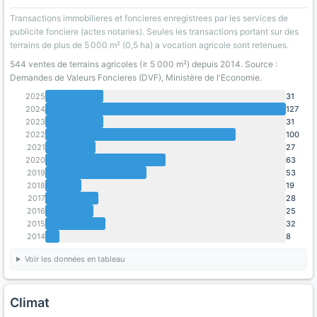
Transactions immobilieres et foncieres enregistrees par les services de
publicite fonciere (actes notaries). Seules les transactions portant sur des
terrains de plus de 5 000 m² (0,5 ha) a vocation agricole sont retenues.
544 ventes de terrains agricoles (≥ 5 000 m²) depuis 2014. Source :
Demandes de Valeurs Foncieres (DVF), Ministère de l'Economie.
2025
31
2024
127
2023
31
2022
100
2021
27
2020
63
2019
53
2018
19
2017
28
2016
25
2015
32
2014
8
Voir les données en tableau
Climat