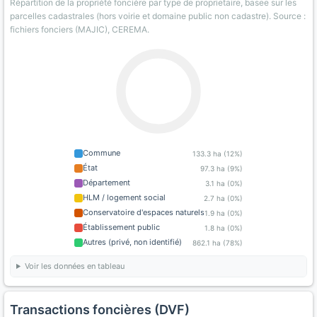
Répartition de la propriété foncière par type de proprietaire, basee sur les
parcelles cadastrales (hors voirie et domaine public non cadastre). Source :
fichiers fonciers (MAJIC), CEREMA.
Commune
133.3 ha (12%)
État
97.3 ha (9%)
Département
3.1 ha (0%)
HLM / logement social
2.7 ha (0%)
Conservatoire d'espaces naturels
1.9 ha (0%)
Établissement public
1.8 ha (0%)
Autres (privé, non identifié)
862.1 ha (78%)
Voir les données en tableau
Transactions foncières (DVF)