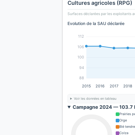
Cultures agricoles (RPG)
Surfaces déclarées par les exploitants a
Evolution de la SAU déclarée
112
106
100
94
88
2015
2016
2017
2018
Voir les données en tableau
Campagne 2024 — 103.7 h
Prairies 
Orge
Blé tendre
Colza