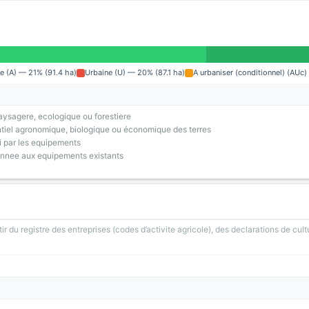
e (A) — 21% (91.4 ha)
Urbaine (U) — 20% (87.1 ha)
A urbaniser (conditionnel) (AUc)
ysagere, ecologique ou forestiere
tiel agronomique, biologique ou économique des terres
i par les equipements
onnee aux equipements existants
ir du registre des entreprises (codes d’activite agricole), des declarations de cult