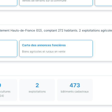
Ventes de terrains sur la commune
ment Hauts-de-France (02), comptant 272 habitants. 2 exploitations agricoles
Carte des annonces foncières
Biens agricoles et ruraux en vente
9
2
473
 cultures
exploitations
bâtiments cadastraux
24)