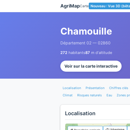
Panneau de gestion des cookies
AgriMap
Carte
Nouveau : Vue 3D (bêt
Chamouille
Département 02 — 02860
272
habitants
87
m d'altitude
Voir sur la carte interactive
Localisation
Présentation
Chiffres clés
Climat
Risques naturels
Eau
Zones p
Localisation
📋 Urbanisme
🌾 Parcellaire agricole