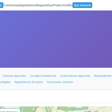
a)
Communes
Appellations
Regions
Eau
Production
Bio
Sur mesure
Cultures agricoles
Zonage d'urbanisme
Exploitations agricoles
Recensement 
rotégées
Appellations d'origine
Communes voisines
🚜 Exploitations