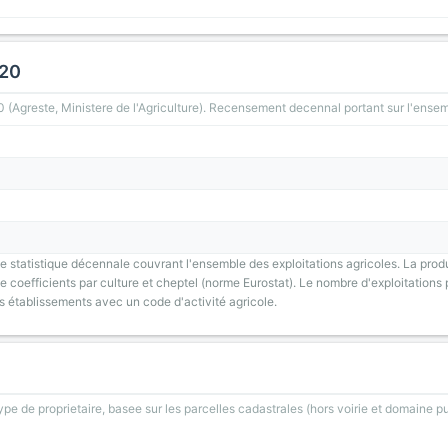
020
greste, Ministere de l'Agriculture). Recensement decennal portant sur l'ensemb
 statistique décennale couvrant l'ensemble des exploitations agricoles. La prod
 coefficients par culture et cheptel (norme Eurostat). Le nombre d'exploitations p
s établissements avec un code d'activité agricole.
type de proprietaire, basee sur les parcelles cadastrales (hors voirie et domaine pu