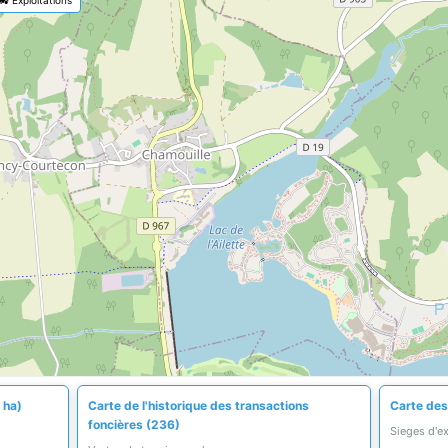
 ha)
Carte de l'historique des transactions
Carte des 
foncières (236)
Sieges d'e