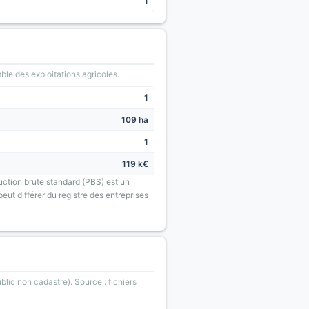
1
le des exploitations agricoles.
1
109 ha
1
119 k€
uction brute standard (PBS) est un
eut différer du registre des entreprises
blic non cadastre). Source : fichiers