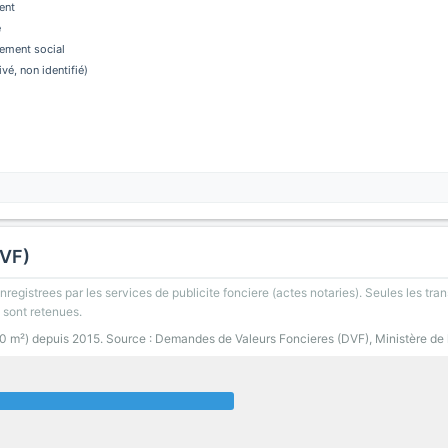
ent
e
ement social
ivé, non identifié)
DVF)
registrees par les services de publicite fonciere (actes notaries). Seules les tran
 sont retenues.
00 m²) depuis 2015. Source : Demandes de Valeurs Foncieres (DVF), Ministère de