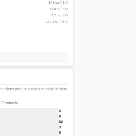
57.8 ha (18%)
16.8 ha (5%)
0.7 ha (0%)
244.2 ha (76%)
sactions portant sur des terrains de plus
 l'Economie.
8
8
58
3
5