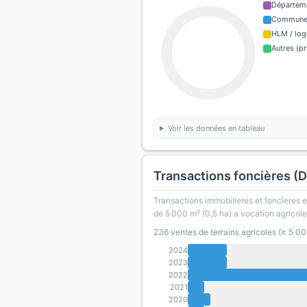
Départem
Commun
HLM / log
Autres (pr
Voir les données en tableau
Transactions foncières (
Transactions immobilieres et foncieres en
de 5 000 m² (0,5 ha) a vocation agricole
236 ventes de terrains agricoles (≥ 5 0
2024
2023
2022
2021
2020