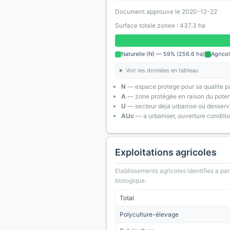
Document approuve le 2020-12-22
Surface totale zonee : 437.3 ha
Naturelle (N) — 59% (256.6 ha)
Agricol
Voir les données en tableau
N
— espace protege pour sa qualite pa
A
— zone protégée en raison du poten
U
— secteur deja urbanise ou desserv
AUc
— a urbaniser, ouverture conditi
Exploitations agricoles
Etablissements agricoles identifies a part
biologique.
Total
Polyculture-élevage