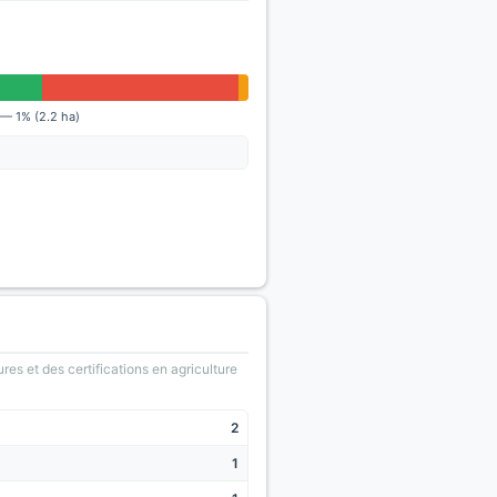
 — 1% (2.2 ha)
ures et des certifications en agriculture
2
1