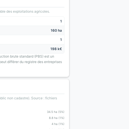
le des exploitations agricoles.
1
160 ha
1
198 k€
uction brute standard (PBS) est un
eut différer du registre des entreprises
blic non cadastre). Source : fichiers
34.5 ha (5%)
8.8 ha (1%)
4 ha (1%)