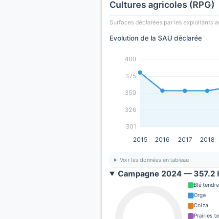
Cultures agricoles (RPG)
Surfaces déclarées par les exploitants a
Evolution de la SAU déclarée
400
375
350
326
301
2015
2016
2017
2018
Voir les données en tableau
Campagne 2024 — 357.2 h
Blé tendre
Orge
Colza
Prairies 