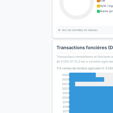
État
HLM / log
Autres (pr
Voir les données en tableau
Transactions foncières (
Transactions immobilieres et foncieres en
de 5 000 m² (0,5 ha) a vocation agricole
115 ventes de terrains agricoles (≥ 5 0
2025
2024
2023
2022
2021
2020
2019
2018
2017