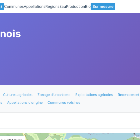
a)
Communes
Appellations
Regions
Eau
Production
Bio
Sur mesure
nois
Cultures agricoles
Zonage d'urbanisme
Exploitations agricoles
Recensement 
es
Appellations d'origine
Communes voisines
🚜 Exploitations