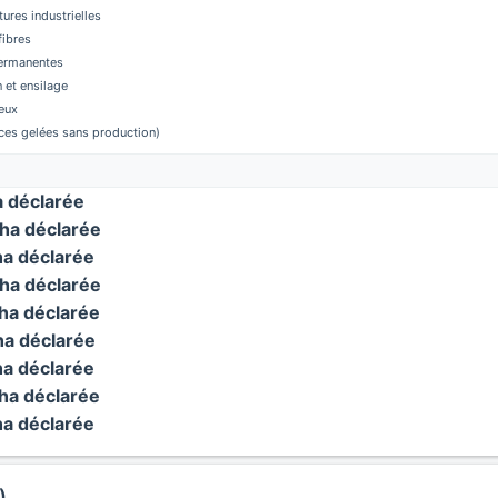
tures industrielles
fibres
permanentes
 et ensilage
eux
aces gelées sans production)
 déclarée
ha déclarée
a déclarée
ha déclarée
a déclarée
a déclarée
a déclarée
a déclarée
a déclarée
)