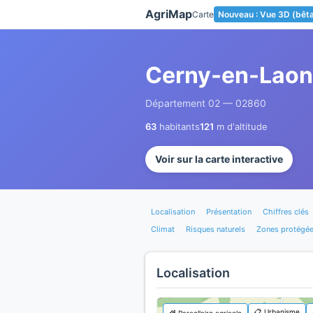
Panneau de gestion des cookies
AgriMap
Carte
Nouveau : Vue 3D (bêt
Cerny-en-Laon
Département 02 — 02860
63
habitants
121
m d'altitude
Voir sur la carte interactive
Localisation
Présentation
Chiffres clés
Climat
Risques naturels
Zones protégé
Localisation
📋 Urbanisme
🌾 Parcellaire agricole