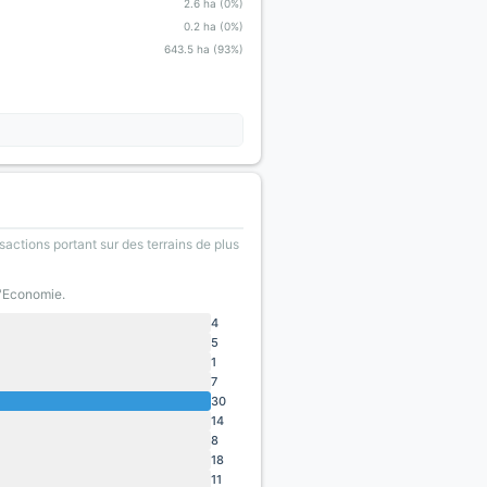
2.6 ha (0%)
0.2 ha (0%)
643.5 ha (93%)
sactions portant sur des terrains de plus
l'Economie.
4
5
1
7
30
14
8
18
11