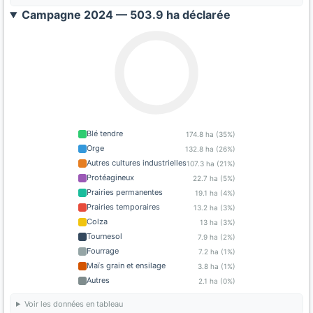
Campagne 2024 — 503.9 ha déclarée
Blé tendre
174.8 ha (35%)
Orge
132.8 ha (26%)
Autres cultures industrielles
107.3 ha (21%)
Protéagineux
22.7 ha (5%)
Prairies permanentes
19.1 ha (4%)
Prairies temporaires
13.2 ha (3%)
Colza
13 ha (3%)
Tournesol
7.9 ha (2%)
Fourrage
7.2 ha (1%)
Maïs grain et ensilage
3.8 ha (1%)
Autres
2.1 ha (0%)
Voir les données en tableau