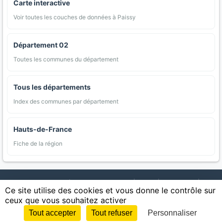
Carte interactive
Voir toutes les couches de données à Paissy
Département 02
Toutes les communes du département
Tous les départements
Index des communes par département
Hauts-de-France
Fiche de la région
AgriMap — Données agricoles ouvertes
|
Carte
|
Communes
|
Ce site utilise des cookies et vous donne le contrôle sur
Appellations
|
Regions
|
Cultures
|
Zones protégées
|
Forets
|
ceux que vous souhaitez activer
Littoral
|
Espaces naturels
|
Statistiques
|
Contact
|
Mentions légales
|
Confidentialite
|
CGU
|
CGV
|
Cookies
Tout accepter
Tout refuser
Personnaliser