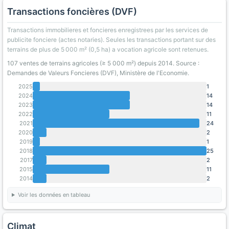
Transactions foncières (DVF)
Transactions immobilieres et foncieres enregistrees par les services de
publicite fonciere (actes notaries). Seules les transactions portant sur des
terrains de plus de 5 000 m² (0,5 ha) a vocation agricole sont retenues.
107 ventes de terrains agricoles (≥ 5 000 m²) depuis 2014. Source :
Demandes de Valeurs Foncieres (DVF), Ministère de l'Economie.
2025
1
2024
14
2023
14
2022
11
2021
24
2020
2
2019
1
2018
25
2017
2
2015
11
2014
2
Voir les données en tableau
Climat