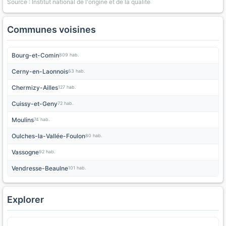
Source : Institut national de l'origine et de la qualite
Communes voisines
Bourg-et-Comin
809 hab.
Cerny-en-Laonnois
63 hab.
Chermizy-Ailles
127 hab.
Cuissy-et-Geny
72 hab.
Moulins
74 hab.
Oulches-la-Vallée-Foulon
80 hab.
Vassogne
92 hab.
Vendresse-Beaulne
101 hab.
Explorer