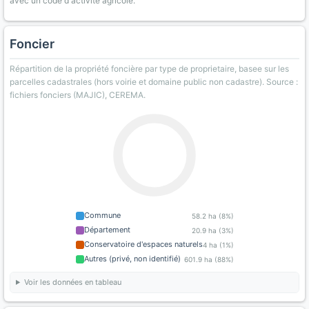
avec un code d'activité agricole.
Foncier
Répartition de la propriété foncière par type de proprietaire, basee sur les
parcelles cadastrales (hors voirie et domaine public non cadastre). Source :
fichiers fonciers (MAJIC), CEREMA.
Commune
58.2 ha (8%)
Département
20.9 ha (3%)
Conservatoire d'espaces naturels
4 ha (1%)
Autres (privé, non identifié)
601.9 ha (88%)
Voir les données en tableau