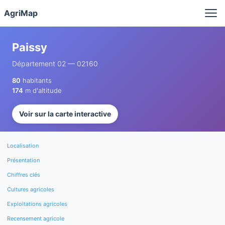
Panneau de gestion des cookies
AgriMap
Paissy
Département 02 — 02160
80
habitants
174
m d'altitude
Voir sur la carte interactive
Localisation
Présentation
Chiffres clés
Cultures agricoles
Exploitations agricoles
Recensement agricole