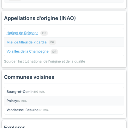
Appellations d'origine (INAO)
Haricot de Soissons
IGP
Miel de tilleul de Picardie
IGP
Volailles de la Champagne
IGP
Source : Institut national de l'origine et de la qualite
Communes voisines
Bourg-et-Comin
809 hab.
Paissy
80 hab.
Vendresse-Beaulne
101 hab.
Explorer