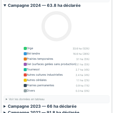
Campagne 2024 — 63.8 ha déclarée
Orge
33.6 ha (53%)
Blé tendre
16.6 ha (26%)
Prairies temporaires
3.1 ha (5%)
Gel (surfaces gelées sans production)
3.1 ha (5%)
Tournesol
2.7 ha (4%)
Autres cultures industrielles
2.4 ha (4%)
Autres céréales
1.1 ha (2%)
Prairies permanentes
0.9 ha (1%)
Divers
0.3 ha (0%)
Voir les données en tableau
Campagne 2023 — 66 ha déclarée
Campagne 2022 — 91.8 ha déclarée