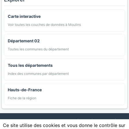
Carte interactive
Voir toutes les couches de données à Moulins
Département 02
Toutes les communes du département
Tous les départements
Index des communes par département
Hauts-de-France
Fiche de la région
AgriMap — Données agricoles ouvertes
|
Carte
|
Communes
|
Ce site utilise des cookies et vous donne le contrôle sur
Appellations
|
Regions
|
Cultures
|
Zones protégées
|
Forets
|