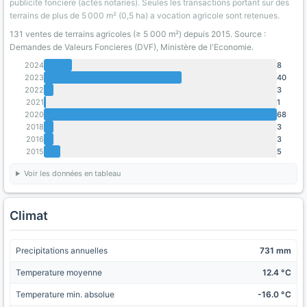
publicite fonciere (actes notaries). Seules les transactions portant sur des
terrains de plus de 5 000 m² (0,5 ha) a vocation agricole sont retenues.
131 ventes de terrains agricoles (≥ 5 000 m²) depuis 2015. Source :
Demandes de Valeurs Foncieres (DVF), Ministère de l'Economie.
2024
8
2023
40
2022
3
2021
1
2020
68
2018
3
2016
3
2015
5
Voir les données en tableau
Climat
Precipitations annuelles
731 mm
Temperature moyenne
12.4 °C
Temperature min. absolue
-16.0 °C