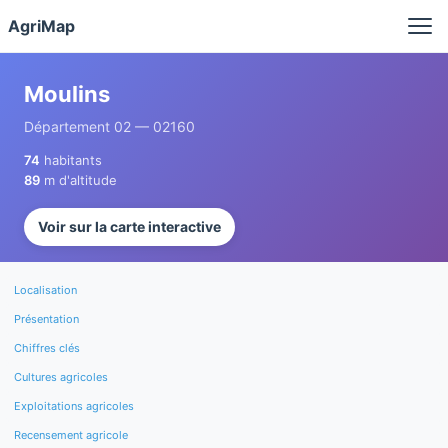
Panneau de gestion des cookies
AgriMap
Moulins
Département 02 — 02160
74
habitants
89
m d'altitude
Voir sur la carte interactive
Localisation
Présentation
Chiffres clés
Cultures agricoles
Exploitations agricoles
Recensement agricole