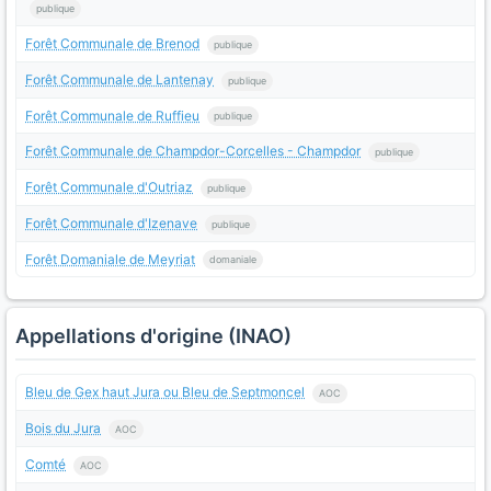
publique
Forêt Communale de Brenod
publique
Forêt Communale de Lantenay
publique
Forêt Communale de Ruffieu
publique
Forêt Communale de Champdor-Corcelles - Champdor
publique
Forêt Communale d'Outriaz
publique
Forêt Communale d'Izenave
publique
Forêt Domaniale de Meyriat
domaniale
Appellations d'origine (INAO)
Bleu de Gex haut Jura ou Bleu de Septmoncel
AOC
Bois du Jura
AOC
Comté
AOC