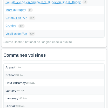
Eau-de-vie de vin originaire du Bugey ou Fine du Bugey
IG
Marc du Bugey
IG
Coteaux de l'Ain
IGP
Gruyère
IGP
Volailles de l'Ain
IGP
Source : Institut national de l'origine et de la qualite
Communes voisines
Aranc
331 hab.
Brénod
576 hab.
Haut Valromey
801 hab.
Izenave
162 hab.
Lantenay
260 hab.
Outriaz
263 hab.