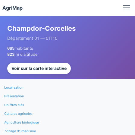
Panneau de gestion des cookies
AgriMap
Champdor-Corcelles
Département 01 — 01110
665
habitants
823
m d'altitude
Voir sur la carte interactive
Localisation
Présentation
Chiffres clés
Cultures agricoles
Agriculture biologique
Zonage d'urbanisme