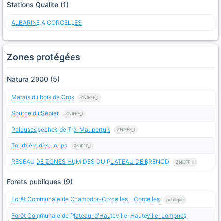
Stations Qualite (1)
ALBARINE A CORCELLES
Zones protégées
Natura 2000 (5)
Marais du bois de Cros
ZNIEFF_I
Source du Sébier
ZNIEFF_I
Pelouses sèches de Tré-Maupertuis
ZNIEFF_I
Tourbière des Loups
ZNIEFF_I
RESEAU DE ZONES HUMIDES DU PLATEAU DE BRENOD
ZNIEFF_II
Forets publiques (9)
Forêt Communale de Champdor-Corcelles - Corcelles
publique
Forêt Communale de Plateau-d'Hauteville-Hauteville-Lompnes