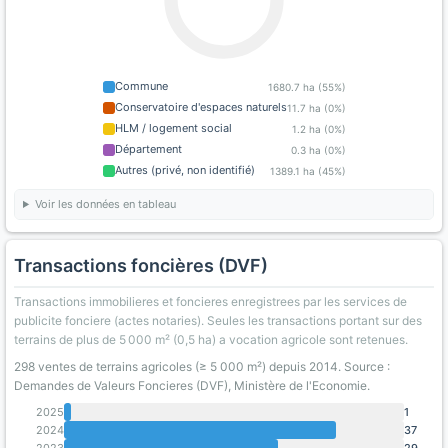
Commune
1680.7 ha (55%)
Conservatoire d'espaces naturels
11.7 ha (0%)
HLM / logement social
1.2 ha (0%)
Département
0.3 ha (0%)
Autres (privé, non identifié)
1389.1 ha (45%)
Voir les données en tableau
Transactions foncières (DVF)
Transactions immobilieres et foncieres enregistrees par les services de
publicite fonciere (actes notaries). Seules les transactions portant sur des
terrains de plus de 5 000 m² (0,5 ha) a vocation agricole sont retenues.
298 ventes de terrains agricoles (≥ 5 000 m²) depuis 2014. Source :
Demandes de Valeurs Foncieres (DVF), Ministère de l'Economie.
2025
1
2024
37
2023
29