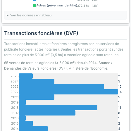
Autres (privé, non identifié)
272.3 ha (42%)
Voir les données en tableau
Transactions foncières (DVF)
Transactions immobilieres et foncieres enregistrees par les services de
publicite fonciere (actes notaries). Seules les transactions portant sur des
terrains de plus de 5 000 m² (0,5 ha) a vocation agricole sont retenues.
65 ventes de terrains agricoles (≥ 5 000 m²) depuis 2014. Source :
Demandes de Valeurs Foncieres (DVF), Ministère de l'Economie.
2025
2
2024
5
2023
12
2022
14
2021
5
2019
1
2018
11
2017
8
2016
1
2015
2
2014
4