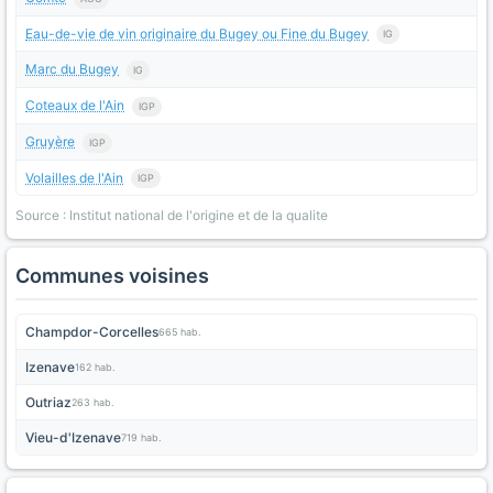
Eau-de-vie de vin originaire du Bugey ou Fine du Bugey
IG
Marc du Bugey
IG
Coteaux de l'Ain
IGP
Gruyère
IGP
Volailles de l'Ain
IGP
Source : Institut national de l'origine et de la qualite
Communes voisines
Champdor-Corcelles
665 hab.
Izenave
162 hab.
Outriaz
263 hab.
Vieu-d'Izenave
719 hab.