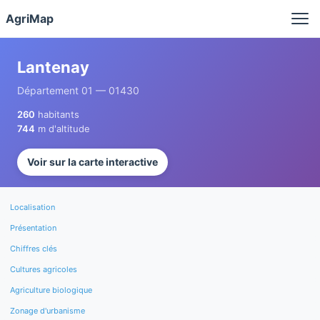
Panneau de gestion des cookies
AgriMap
Lantenay
Département 01 — 01430
260
habitants
744
m d'altitude
Voir sur la carte interactive
Localisation
Présentation
Chiffres clés
Cultures agricoles
Agriculture biologique
Zonage d'urbanisme