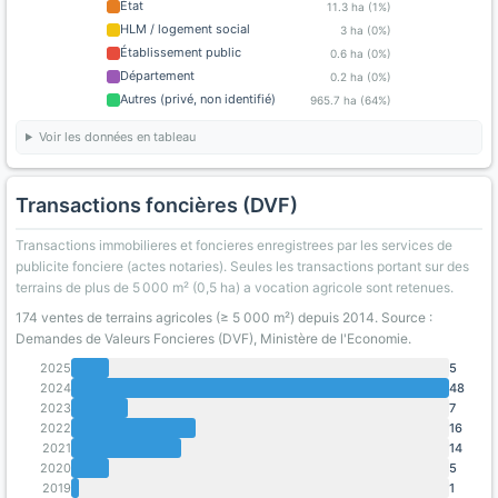
État
11.3 ha (1%)
HLM / logement social
3 ha (0%)
Établissement public
0.6 ha (0%)
Département
0.2 ha (0%)
Autres (privé, non identifié)
965.7 ha (64%)
Voir les données en tableau
Transactions foncières (DVF)
Transactions immobilieres et foncieres enregistrees par les services de
publicite fonciere (actes notaries). Seules les transactions portant sur des
terrains de plus de 5 000 m² (0,5 ha) a vocation agricole sont retenues.
174 ventes de terrains agricoles (≥ 5 000 m²) depuis 2014. Source :
Demandes de Valeurs Foncieres (DVF), Ministère de l'Economie.
2025
5
2024
48
2023
7
2022
16
2021
14
2020
5
2019
1