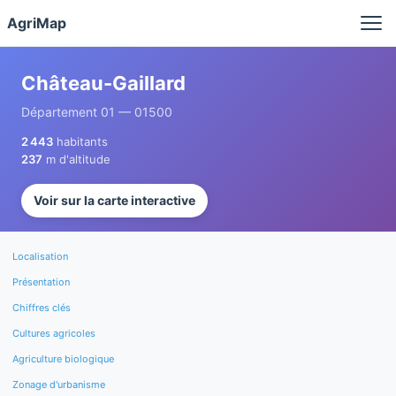
Panneau de gestion des cookies
AgriMap
Château-Gaillard
Département 01 — 01500
2 443
habitants
237
m d'altitude
Voir sur la carte interactive
Localisation
Présentation
Chiffres clés
Cultures agricoles
Agriculture biologique
Zonage d'urbanisme