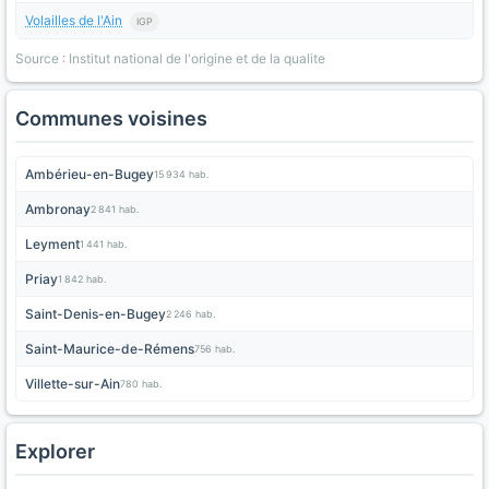
Volailles de l'Ain
IGP
Source : Institut national de l'origine et de la qualite
Communes voisines
Ambérieu-en-Bugey
15 934 hab.
Ambronay
2 841 hab.
Leyment
1 441 hab.
Priay
1 842 hab.
Saint-Denis-en-Bugey
2 246 hab.
Saint-Maurice-de-Rémens
756 hab.
Villette-sur-Ain
780 hab.
Explorer