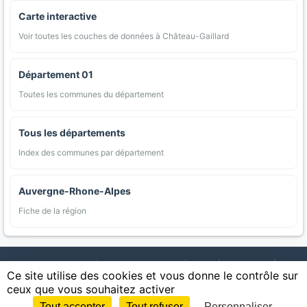
Carte interactive
Voir toutes les couches de données à Château-Gaillard
Département 01
Toutes les communes du département
Tous les départements
Index des communes par département
Auvergne-Rhone-Alpes
Fiche de la région
AgriMap — Données agricoles ouvertes
|
Carte
|
Communes
|
Ce site utilise des cookies et vous donne le contrôle sur
Appellations
|
Regions
|
Cultures
|
Zones protégées
|
Forets
|
ceux que vous souhaitez activer
Littoral
|
Espaces naturels
|
Statistiques
|
Contact
|
Mentions légales
|
Confidentialite
|
CGU
|
CGV
|
Cookies
Tout accepter
Tout refuser
Personnaliser