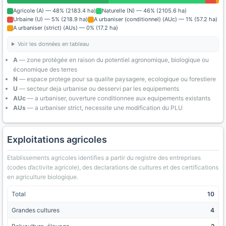
Agricole (A) — 48% (2183.4 ha)
Naturelle (N) — 46% (2105.6 ha)
Urbaine (U) — 5% (218.9 ha)
A urbaniser (conditionnel) (AUc) — 1% (57.2 ha)
A urbaniser (strict) (AUs) — 0% (17.2 ha)
Voir les données en tableau
A
— zone protégée en raison du potentiel agronomique, biologique ou
économique des terres
N
— espace protege pour sa qualite paysagere, ecologique ou forestiere
U
— secteur deja urbanise ou desservi par les equipements
AUc
— a urbaniser, ouverture conditionnee aux equipements existants
AUs
— a urbaniser strict, necessite une modification du PLU
Exploitations agricoles
Etablissements agricoles identifies a partir du registre des entreprises
(codes d’activite agricole), des declarations de cultures et des certifications
en agriculture biologique.
Total
10
Grandes cultures
4