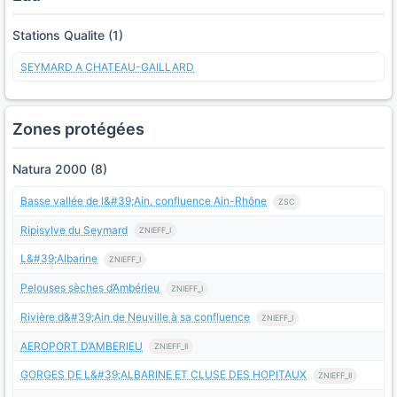
Stations Qualite (1)
SEYMARD A CHATEAU-GAILLARD
Zones protégées
Natura 2000 (8)
Basse vallée de l&#39;Ain, confluence Ain-Rhône
ZSC
Ripisylve du Seymard
ZNIEFF_I
L&#39;Albarine
ZNIEFF_I
Pelouses sèches d’Ambérieu
ZNIEFF_I
Rivière d&#39;Ain de Neuville à sa confluence
ZNIEFF_I
AEROPORT D’AMBERIEU
ZNIEFF_II
GORGES DE L&#39;ALBARINE ET CLUSE DES HOPITAUX
ZNIEFF_II