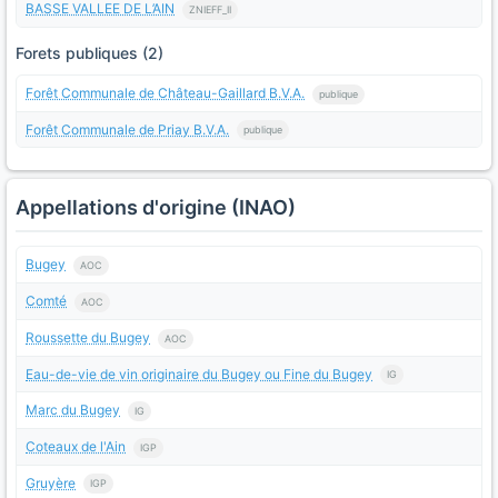
BASSE VALLEE DE L’AIN
ZNIEFF_II
Forets publiques (2)
Forêt Communale de Château-Gaillard B.V.A.
publique
Forêt Communale de Priay B.V.A.
publique
Appellations d'origine (INAO)
Bugey
AOC
Comté
AOC
Roussette du Bugey
AOC
Eau-de-vie de vin originaire du Bugey ou Fine du Bugey
IG
Marc du Bugey
IG
Coteaux de l'Ain
IGP
Gruyère
IGP