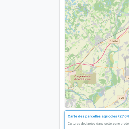
Carte des parcelles agricoles (27 6
Cultures déclarées dans cette zone prot