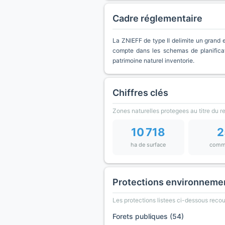
Cadre réglementaire
La ZNIEFF de type II delimite un grand e
compte dans les schemas de planificat
patrimoine naturel inventorie.
Chiffres clés
Zones naturelles protegees au titre du 
10 718
2
ha de surface
comm
Protections environneme
Les protections listees ci-dessous rec
Forets publiques (54)