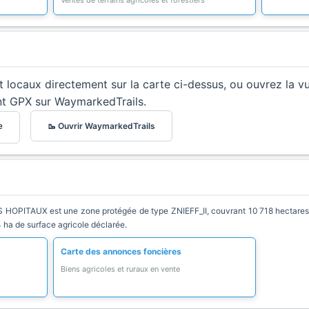
Ventes de terrains agricoles et forestiers
et locaux directement sur la carte ci-dessus, ou ouvrez la v
nt GPX sur WaymarkedTrails.
🥾 Ouvrir WaymarkedTrails
e
PITAUX est une zone protégée de type ZNIEFF_II, couvrant 10 718 hectares 
 ha de surface agricole déclarée.
Carte des annonces foncières
Biens agricoles et ruraux en vente