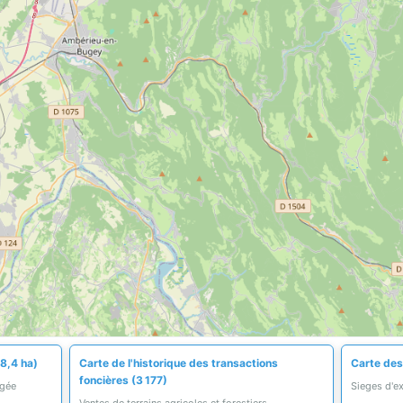
48,4 ha)
Carte de l'historique des transactions
Carte des
foncières (3 177)
égée
Sieges d'ex