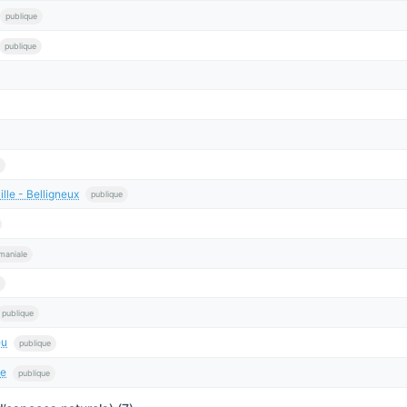
publique
publique
le - Belligneux
publique
maniale
publique
eu
publique
ce
publique