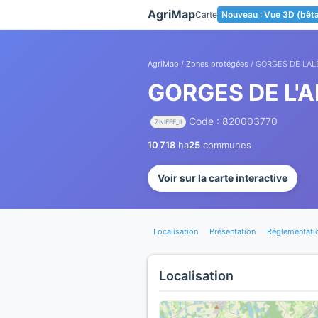
Panneau de gestion des cookies
AgriMap
Carte
Nouveau : Vue 3D (bêt
AgriMap
/
Zones protégées
/ GORGES DE L'A
GORGES DE L'
Code : 820003770
ZNIEFF_II
10 718
ha
25
communes
Voir sur la carte interactive
Localisation
Présentation
Réglementati
Localisation