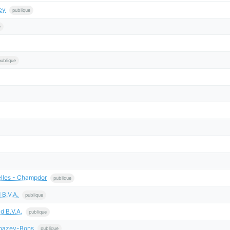
ey
publique
e
publique
lles - Champdor
publique
 B.V.A.
publique
d B.V.A.
publique
hazey-Bons
publique