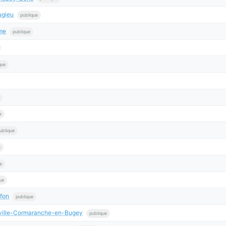
ugieu
publique
me
publique
que
e
ublique
e
e
ue
ffon
publique
ville-Cormaranche-en-Bugey
publique