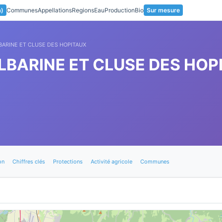
a)
Communes
Appellations
Regions
Eau
Production
Bio
Sur mesure
LBARINE ET CLUSE DES HOPITAUX
ALBARINE ET CLUSE DES HOP
on
Chiffres clés
Protections
Activité agricole
Communes