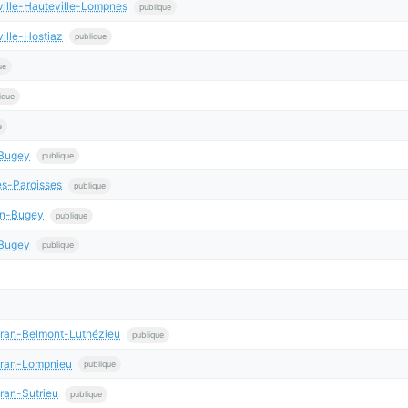
ille-Hauteville-Lompnes
publique
ille-Hostiaz
publique
ue
ique
e
-Bugey
publique
es-Paroisses
publique
en-Bugey
publique
-Bugey
publique
ran-Belmont-Luthézieu
publique
éran-Lompnieu
publique
ran-Sutrieu
publique