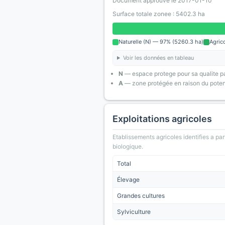
Document approuve le 2017-01-10
Surface totale zonee : 5402.3 ha
Naturelle (N) — 97% (5260.3 ha)
Agric
Voir les données en tableau
N
— espace protege pour sa qualite pa
A
— zone protégée en raison du poten
Exploitations agricoles
Etablissements agricoles identifies a part
biologique.
Total
Élevage
Grandes cultures
Sylviculture