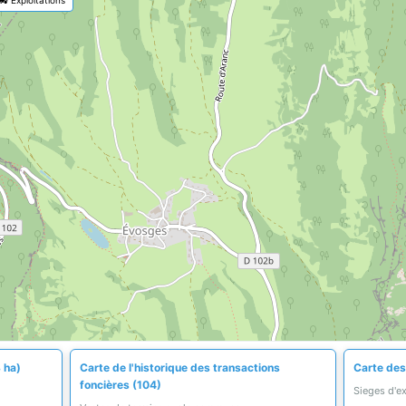
 ha)
Carte de l'historique des transactions
Carte des 
foncières (104)
Sieges d'e