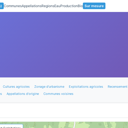
a)
Communes
Appellations
Regions
Eau
Production
Bio
Sur mesure
Cultures agricoles
Zonage d'urbanisme
Exploitations agricoles
Recensement 
es
Appellations d'origine
Communes voisines
🚜 Exploitations