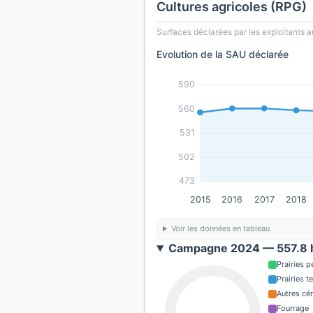
Cultures agricoles (RPG)
Surfaces déclarées par les exploitants a
Evolution de la SAU déclarée
590
560
531
502
473
2015
2016
2017
2018
Voir les données en tableau
Campagne 2024 — 557.8 h
Prairies 
Prairies 
Autres cé
Fourrage