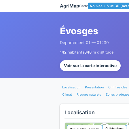
Panneau de gestion des cookies
AgriMap
Carte
Nouveau : Vue 3D (bêt
Évosges
Département 01 — 01230
142
habitants
848
m d'altitude
Voir sur la carte interactive
Localisation
Présentation
Chiffres clés
Climat
Risques naturels
Zones protégé
Localisation
📋 Urbanisme
🌾 Parcellaire agricole