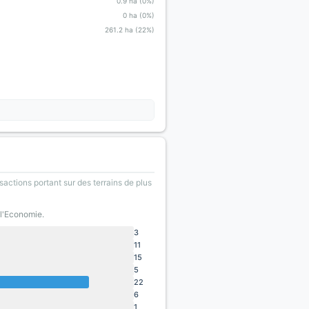
0.9 ha (0%)
0 ha (0%)
261.2 ha (22%)
sactions portant sur des terrains de plus
 l'Economie.
3
11
15
5
22
6
1