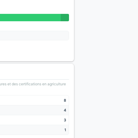
ures et des certifications en agriculture
8
4
3
1