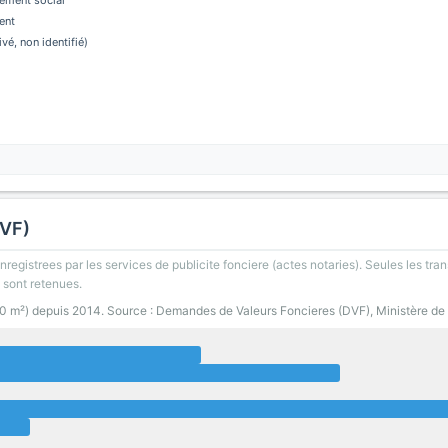
ement social
ent
ivé, non identifié)
DVF)
registrees par les services de publicite fonciere (actes notaries). Seules les tran
 sont retenues.
00 m²) depuis 2014. Source : Demandes de Valeurs Foncieres (DVF), Ministère de