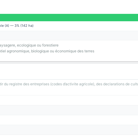
ole (A) — 3% (142 ha)
ysagere, ecologique ou forestiere
tiel agronomique, biologique ou économique des terres
ir du registre des entreprises (codes d’activite agricole), des declarations de cult