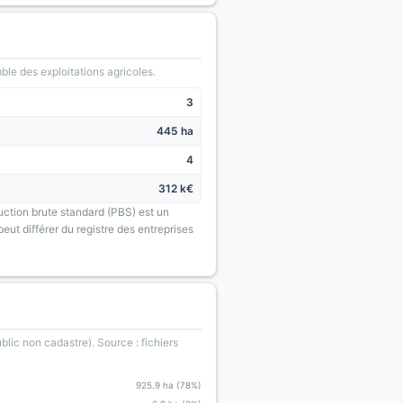
le des exploitations agricoles.
3
445 ha
4
312 k€
uction brute standard (PBS) est un
eut différer du registre des entreprises
blic non cadastre). Source : fichiers
925.9 ha (78%)