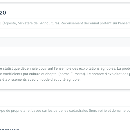
020
greste, Ministere de l'Agriculture). Recensement decennal portant sur l'ensemb
 statistique décennale couvrant l'ensemble des exploitations agricoles. La prod
 coefficients par culture et cheptel (norme Eurostat). Le nombre d'exploitations p
s établissements avec un code d'activité agricole.
type de proprietaire, basee sur les parcelles cadastrales (hors voirie et domaine pu
e