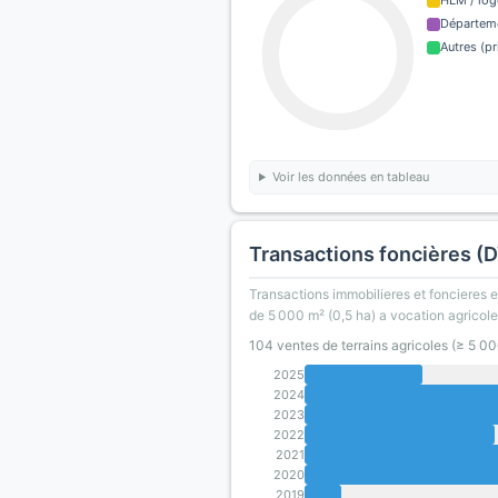
HLM / log
Départem
Autres (pr
Voir les données en tableau
Transactions foncières (
Transactions immobilieres et foncieres en
de 5 000 m² (0,5 ha) a vocation agricole
104 ventes de terrains agricoles (≥ 5 0
2025
2024
2023
2022
2021
2020
2019