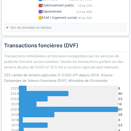
Établissement public
14 ha (1%)
Département
3.3 ha (0%)
HLM / logement social
0.6 ha (0%)
Voir les données en tableau
Transactions foncières (DVF)
Transactions immobilieres et foncieres enregistrees par les services de
publicite fonciere (actes notaries). Seules les transactions portant sur des
terrains de plus de 5 000 m² (0,5 ha) a vocation agricole sont retenues.
235 ventes de terrains agricoles (≥ 5 000 m²) depuis 2014. Source :
Demandes de Valeurs Foncieres (DVF), Ministère de l'Economie.
2025
6
2024
40
2022
23
2021
14
2020
80
2019
29
2018
3
2017
23
2016
4