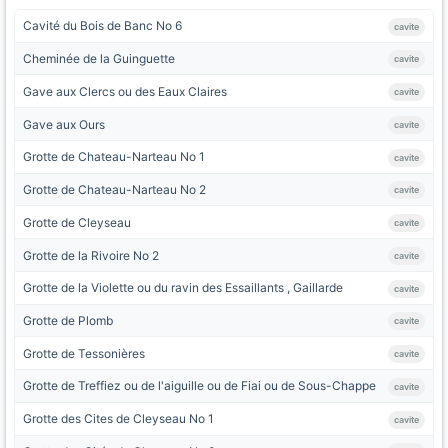
Cavité du Bois de Banc No 6
cavite
Cheminée de la Guinguette
cavite
Gave aux Clercs ou des Eaux Claires
cavite
Gave aux Ours
cavite
Grotte de Chateau-Narteau No 1
cavite
Grotte de Chateau-Narteau No 2
cavite
Grotte de Cleyseau
cavite
Grotte de la Rivoire No 2
cavite
Grotte de la Violette ou du ravin des Essaillants , Gaillarde
cavite
Grotte de Plomb
cavite
Grotte de Tessonières
cavite
Grotte de Treffiez ou de l'aiguille ou de Fiai ou de Sous-Chappe
cavite
Grotte des Cites de Cleyseau No 1
cavite