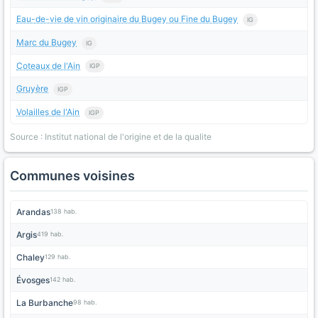
Eau-de-vie de vin originaire du Bugey ou Fine du Bugey
IG
Marc du Bugey
IG
Coteaux de l'Ain
IGP
Gruyère
IGP
Volailles de l'Ain
IGP
Source : Institut national de l'origine et de la qualite
Communes voisines
Arandas
138 hab.
Argis
419 hab.
Chaley
129 hab.
Évosges
142 hab.
La Burbanche
98 hab.