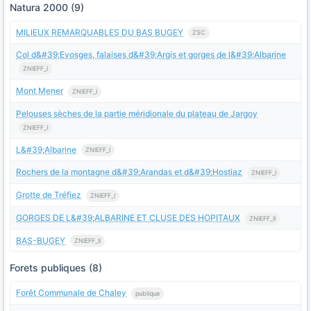
Natura 2000 (9)
MILIEUX REMARQUABLES DU BAS BUGEY
ZSC
Col d&#39;Evosges, falaises d&#39;Argis et gorges de l&#39;Albarine
ZNIEFF_I
Mont Mener
ZNIEFF_I
Pelouses sèches de la partie méridionale du plateau de Jargoy
ZNIEFF_I
L&#39;Albarine
ZNIEFF_I
Rochers de la montagne d&#39;Arandas et d&#39;Hostiaz
ZNIEFF_I
Grotte de Tréfiez
ZNIEFF_I
GORGES DE L&#39;ALBARINE ET CLUSE DES HOPITAUX
ZNIEFF_II
BAS-BUGEY
ZNIEFF_II
Forets publiques (8)
Forêt Communale de Chaley
publique