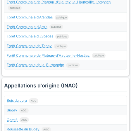
Forêt Communale de Plateau-d'Hauteville-Hauteville-Lompnes
publique
Forêt Communale d'Arandas
publique
Forêt Communale d'Argis
publique
Forêt Communale d'Evosges
publique
Forêt Communale de Tenay
publique
Forêt Communale de Plateau-d'Hauteville-Hostiaz
publique
Forêt Communale de la-Burbanche
publique
Appellations d'origine (INAO)
Bois du Jura
AOC
Bugey
AOC
Comté
AOC
Roussette du Bugey
AOC