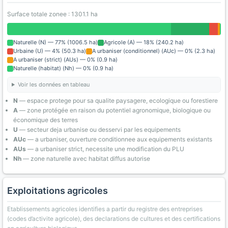
Surface totale zonee : 1301.1 ha
Naturelle (N) — 77% (1006.5 ha)
Agricole (A) — 18% (240.2 ha)
Urbaine (U) — 4% (50.3 ha)
A urbaniser (conditionnel) (AUc) — 0% (2.3 ha)
A urbaniser (strict) (AUs) — 0% (0.9 ha)
Naturelle (habitat) (Nh) — 0% (0.9 ha)
Voir les données en tableau
N
— espace protege pour sa qualite paysagere, ecologique ou forestiere
A
— zone protégée en raison du potentiel agronomique, biologique ou
économique des terres
U
— secteur deja urbanise ou desservi par les equipements
AUc
— a urbaniser, ouverture conditionnee aux equipements existants
AUs
— a urbaniser strict, necessite une modification du PLU
Nh
— zone naturelle avec habitat diffus autorise
Exploitations agricoles
Etablissements agricoles identifies a partir du registre des entreprises
(codes d’activite agricole), des declarations de cultures et des certifications