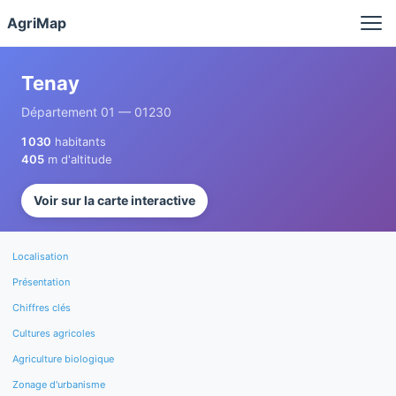
Panneau de gestion des cookies
AgriMap
Tenay
Département 01 — 01230
1 030
habitants
405
m d'altitude
Voir sur la carte interactive
Localisation
Présentation
Chiffres clés
Cultures agricoles
Agriculture biologique
Zonage d'urbanisme