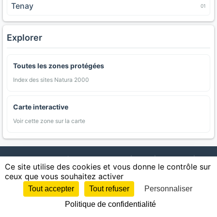
Tenay
01
Explorer
Toutes les zones protégées
Index des sites Natura 2000
Carte interactive
Voir cette zone sur la carte
AgriMap — Données agricoles ouvertes
|
Carte
|
Communes
|
Ce site utilise des cookies et vous donne le contrôle sur
Appellations
|
Regions
|
Cultures
|
Zones protégées
|
Forets
|
ceux que vous souhaitez activer
Littoral
|
Espaces naturels
|
Statistiques
|
Contact
|
Mentions légales
|
Confidentialite
|
CGU
|
CGV
|
Cookies
Tout accepter
Tout refuser
Personnaliser
Sources : IGN, INSEE, Météo-France, SAFER, INRAE, BRGM, INAO, Ministère de
Politique de confidentialité
l'Agriculture