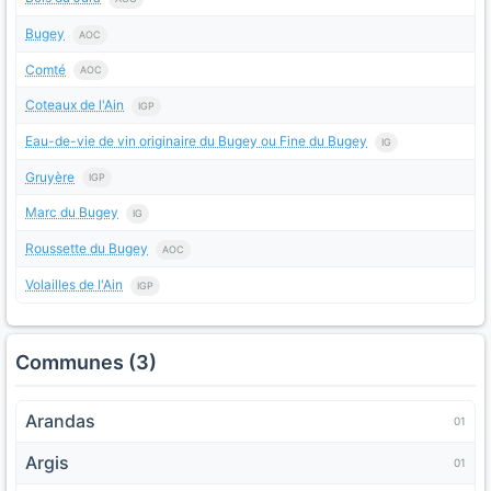
Bugey
AOC
Comté
AOC
Coteaux de l'Ain
IGP
Eau-de-vie de vin originaire du Bugey ou Fine du Bugey
IG
Gruyère
IGP
Marc du Bugey
IG
Roussette du Bugey
AOC
Volailles de l'Ain
IGP
Communes (3)
Arandas
01
Argis
01