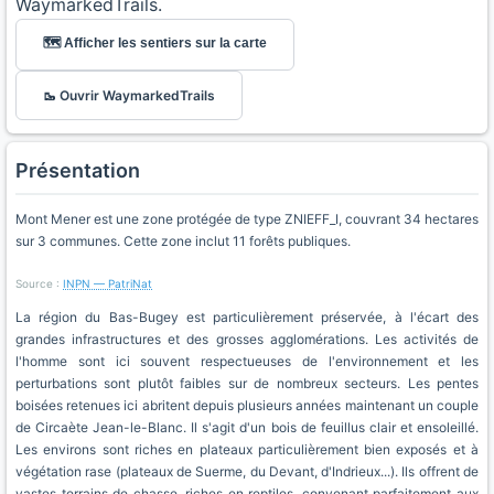
WaymarkedTrails.
🗺️ Afficher les sentiers sur la carte
🥾 Ouvrir WaymarkedTrails
Présentation
Mont Mener est une zone protégée de type ZNIEFF_I, couvrant 34 hectares
sur 3 communes. Cette zone inclut 11 forêts publiques.
Source :
INPN — PatriNat
La région du Bas-Bugey est particulièrement préservée, à l'écart des
grandes infrastructures et des grosses agglomérations. Les activités de
l'homme sont ici souvent respectueuses de l'environnement et les
perturbations sont plutôt faibles sur de nombreux secteurs. Les pentes
boisées retenues ici abritent depuis plusieurs années maintenant un couple
de Circaète Jean-le-Blanc. Il s'agit d'un bois de feuillus clair et ensoleillé.
Les environs sont riches en plateaux particulièrement bien exposés et à
végétation rase (plateaux de Suerme, du Devant, d'Indrieux...). Ils offrent de
vastes terrains de chasse, riches en reptiles, convenant parfaitement aux