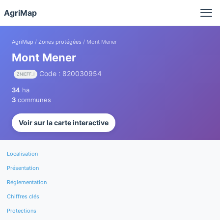
Panneau de gestion des cookies
AgriMap
AgriMap
/
Zones protégées
/ Mont Mener
Mont Mener
Code : 820030954
ZNIEFF_I
34
ha
3
communes
Voir sur la carte interactive
Localisation
Présentation
Réglementation
Chiffres clés
Protections