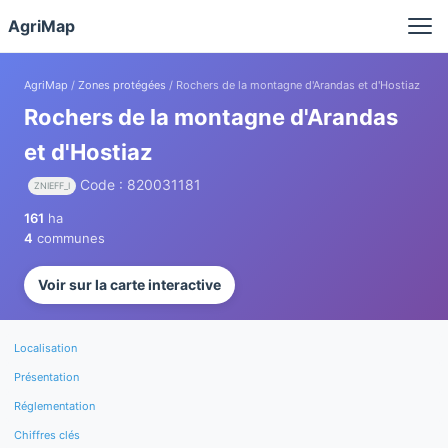
Panneau de gestion des cookies
AgriMap
AgriMap
/
Zones protégées
/ Rochers de la montagne d'Arandas et d'Hostiaz
Rochers de la montagne d'Arandas
et d'Hostiaz
Code : 820031181
ZNIEFF_I
161
ha
4
communes
Voir sur la carte interactive
Localisation
Présentation
Réglementation
Chiffres clés