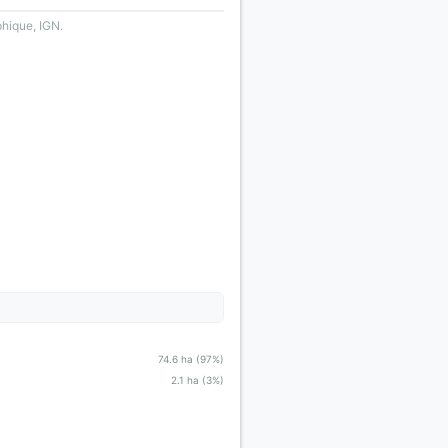
phique, IGN.
74.6 ha (97%)
2.1 ha (3%)