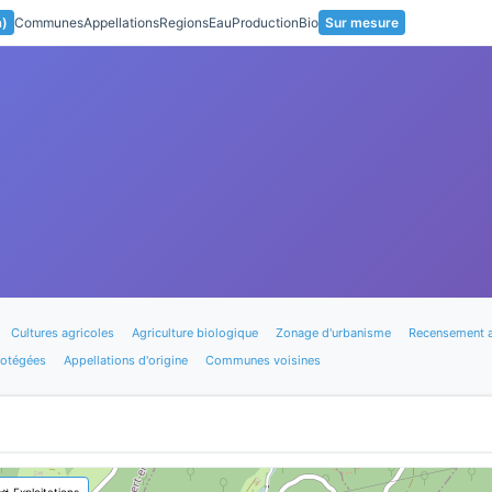
a)
Communes
Appellations
Regions
Eau
Production
Bio
Sur mesure
Cultures agricoles
Agriculture biologique
Zonage d'urbanisme
Recensement a
rotégées
Appellations d'origine
Communes voisines
🚜 Exploitations