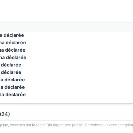
 déclarée
a déclarée
a déclarée
a déclarée
déclarée
déclarée
a déclarée
a déclarée
a déclarée
024)
gique, recenses par l’Agence Bio (organisme public). Parcelles cultivees en agricu