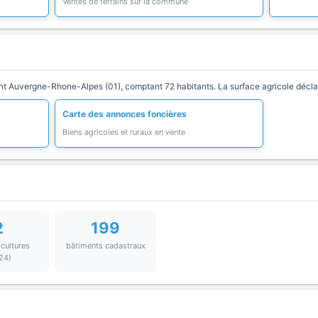
Ventes de terrains sur la commune
Auvergne-Rhone-Alpes (01), comptant 72 habitants. La surface agricole déclar
Carte des annonces foncières
Biens agricoles et ruraux en vente
2
199
 cultures
bâtiments cadastraux
24)