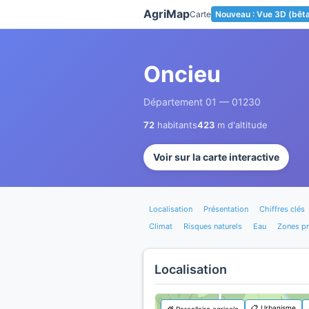
Panneau de gestion des cookies
AgriMap
Carte
Nouveau : Vue 3D (bêt
Oncieu
Département 01 — 01230
72
habitants
423
m d'altitude
Voir sur la carte interactive
Localisation
Présentation
Chiffres clés
Climat
Risques naturels
Eau
Zones p
Localisation
📋 Urbanisme
🌾 Parcellaire agricole