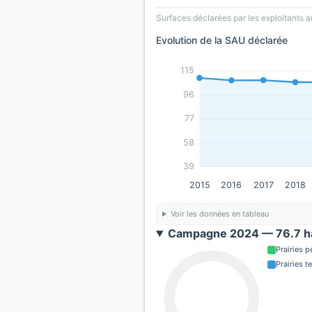
Surfaces déclarées par les exploitants a
Evolution de la SAU déclarée
115
96
77
58
39
2015
2016
2017
2018
Voir les données en tableau
Campagne 2024 — 76.7 ha
Prairies 
Prairies 