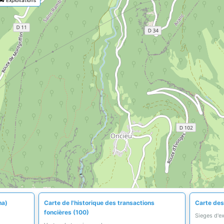
ha)
Carte de l'historique des transactions
Carte des
foncières (100)
Sieges d'e