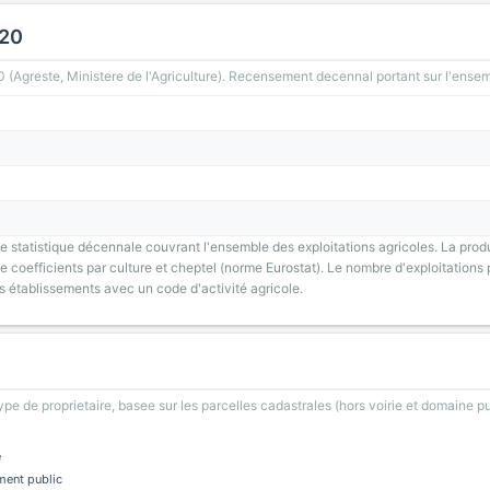
020
greste, Ministere de l'Agriculture). Recensement decennal portant sur l'ensemb
 statistique décennale couvrant l'ensemble des exploitations agricoles. La prod
 coefficients par culture et cheptel (norme Eurostat). Le nombre d'exploitations p
s établissements avec un code d'activité agricole.
type de proprietaire, basee sur les parcelles cadastrales (hors voirie et domaine pu
e
ment public