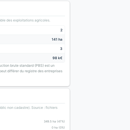
le des exploitations agricoles.
2
141 ha
3
98 k€
uction brute standard (PBS) est un
eut différer du registre des entreprises
blic non cadastre). Source : fichiers
349.5 ha (47%)
0 ha (0%)