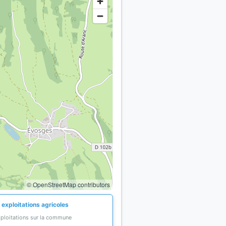
© OpenStreetMap contributors
 exploitations agricoles
xploitations sur la commune