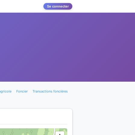
Se connecter
gricole
Foncier
Transactions foncières