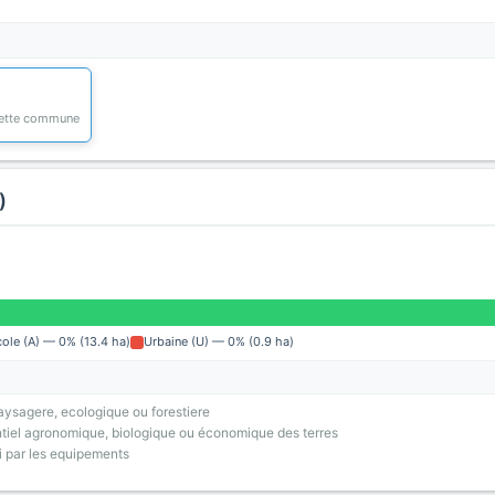
 cette commune
)
cole (A) — 0% (13.4 ha)
Urbaine (U) — 0% (0.9 ha)
ysagere, ecologique ou forestiere
tiel agronomique, biologique ou économique des terres
i par les equipements