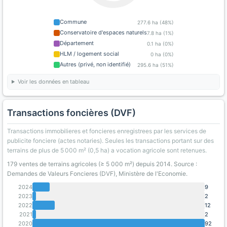
Commune
277.6 ha (48%)
Conservatoire d'espaces naturels
7.8 ha (1%)
Département
0.1 ha (0%)
HLM / logement social
0 ha (0%)
Autres (privé, non identifié)
295.6 ha (51%)
Voir les données en tableau
Transactions foncières (DVF)
Transactions immobilieres et foncieres enregistrees par les services de
publicite fonciere (actes notaries). Seules les transactions portant sur des
terrains de plus de 5 000 m² (0,5 ha) a vocation agricole sont retenues.
179 ventes de terrains agricoles (≥ 5 000 m²) depuis 2014. Source :
Demandes de Valeurs Foncieres (DVF), Ministère de l'Economie.
2024
9
2023
2
2022
12
2021
2
2020
92