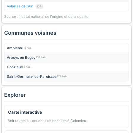
Volailles de l'Ain
IGP
Source : Institut national de l'origine et de la qualite
Communes voisines
Ambléon
115 hab.
Arboys en Bugey
710 hab.
Conzieu
155 hab.
Saint-Germain-les-Paroisses
422 hab.
Explorer
Carte interactive
Voir toutes les couches de données à Colomieu