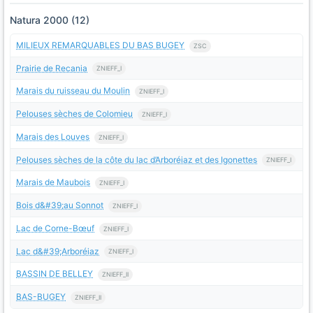
Natura 2000 (12)
MILIEUX REMARQUABLES DU BAS BUGEY
ZSC
Prairie de Recania
ZNIEFF_I
Marais du ruisseau du Moulin
ZNIEFF_I
Pelouses sèches de Colomieu
ZNIEFF_I
Marais des Louves
ZNIEFF_I
Pelouses sèches de la côte du lac d’Arboréiaz et des Igonettes
ZNIEFF_I
Marais de Maubois
ZNIEFF_I
Bois d&#39;au Sonnot
ZNIEFF_I
Lac de Corne-Bœuf
ZNIEFF_I
Lac d&#39;Arboréiaz
ZNIEFF_I
BASSIN DE BELLEY
ZNIEFF_II
BAS-BUGEY
ZNIEFF_II