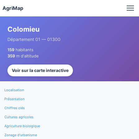
Panneau de gestion des cookies
AgriMap
Colomieu
Département 01 — 01300
159
habitants
359
m d'altitude
Voir sur la carte interactive
Localisation
Présentation
Chiffres clés
Cultures agricoles
Agriculture biologique
Zonage d'urbanisme