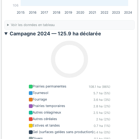
106
2015
2016
2017
2018
2019
2020
2021
2022
2023
2024
Voir les données en tableau
Campagne 2024 — 125.9 ha déclarée
Prairies permanentes
108.1 ha (86%)
Tournesol
5.7 ha (5%)
Fourrage
3.6 ha (3%)
Prairies temporaires
2.8 ha (2%)
Autres oléagineux
2.5 ha (2%)
Autres céréales
2 ha (2%)
Estives et landes
0.7 ha (1%)
Gel (surfaces gelées sans production)
0.4 ha (0%)
Divers
0.1 ha (0%)