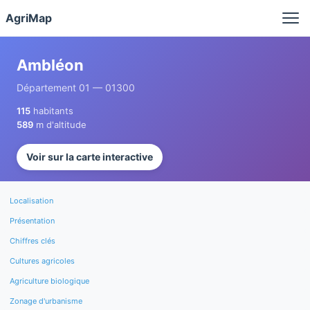
Panneau de gestion des cookies
AgriMap
Ambléon
Département 01 — 01300
115
habitants
589
m d'altitude
Voir sur la carte interactive
Localisation
Présentation
Chiffres clés
Cultures agricoles
Agriculture biologique
Zonage d'urbanisme