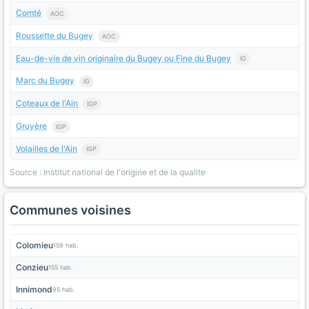
Comté
AOC
Roussette du Bugey
AOC
Eau-de-vie de vin originaire du Bugey ou Fine du Bugey
IG
Marc du Bugey
IG
Coteaux de l'Ain
IGP
Gruyère
IGP
Volailles de l'Ain
IGP
Source : Institut national de l'origine et de la qualite
Communes voisines
Colomieu
159 hab.
Conzieu
155 hab.
Innimond
95 hab.