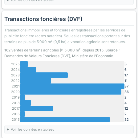
Voir les données en tableau
Transactions foncières (DVF)
Transactions immobilieres et foncieres enregistrees par les services de
publicite fonciere (actes notaries). Seules les transactions portant sur des
terrains de plus de 5 000 m² (0,5 ha) a vocation agricole sont retenues.
162 ventes de terrains agricoles (≥ 5 000 m²) depuis 2015. Source :
Demandes de Valeurs Foncieres (DVF), Ministère de l'Economie.
2025
3
2024
6
2023
17
2022
11
2021
37
2020
36
2019
2
2018
4
2017
12
2016
2
2015
32
Voir les données en tableau