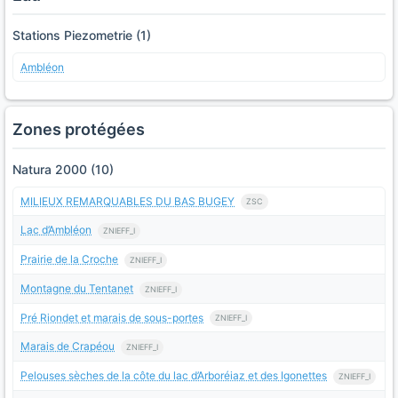
Stations Piezometrie (1)
Ambléon
Zones protégées
Natura 2000 (10)
MILIEUX REMARQUABLES DU BAS BUGEY
ZSC
Lac d’Ambléon
ZNIEFF_I
Prairie de la Croche
ZNIEFF_I
Montagne du Tentanet
ZNIEFF_I
Pré Riondet et marais de sous-portes
ZNIEFF_I
Marais de Crapéou
ZNIEFF_I
Pelouses sèches de la côte du lac d’Arboréiaz et des Igonettes
ZNIEFF_I