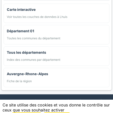
Carte interactive
Voir toutes les couches de données à Lhuis
Département 01
Toutes les communes du département
Tous les départements
Index des communes par département
Auvergne-Rhone-Alpes
Fiche de la région
AgriMap — Données agricoles ouvertes
|
Carte
|
Communes
|
Ce site utilise des cookies et vous donne le contrôle sur
Appellations
|
Regions
|
Cultures
|
Zones protégées
|
Forets
|
ceux que vous souhaitez activer
Littoral
|
Espaces naturels
|
Statistiques
|
Contact
|
Mentions légales