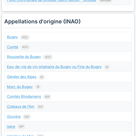
publique
Appellations d'origine (INAO)
Bugey
AOC
Comté
AOC
Roussette du Bugey
AOC
Eau-de-vie de vin originaire du Bugey ou Fine du Bugey
IG
Génépi des Alpes
IG
Marc du Bugey
IG
Comtés Rhodaniens
IGP
Coteaux de l'Ain
IGP
Gruyère
IGP
Isère
IGP