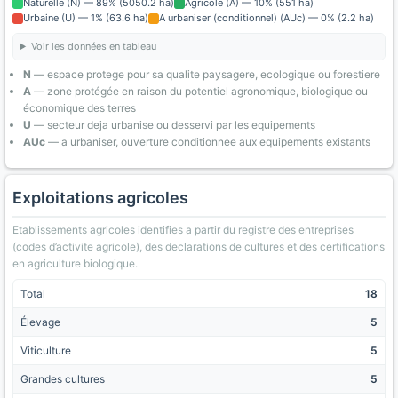
Naturelle (N) — 89% (5050.2 ha)
Agricole (A) — 10% (551 ha)
Urbaine (U) — 1% (63.6 ha)
A urbaniser (conditionnel) (AUc) — 0% (2.2 ha)
Voir les données en tableau
N
— espace protege pour sa qualite paysagere, ecologique ou forestiere
A
— zone protégée en raison du potentiel agronomique, biologique ou
économique des terres
U
— secteur deja urbanise ou desservi par les equipements
AUc
— a urbaniser, ouverture conditionnee aux equipements existants
Exploitations agricoles
Etablissements agricoles identifies a partir du registre des entreprises
(codes d’activite agricole), des declarations de cultures et des certifications
en agriculture biologique.
Total
18
Élevage
5
Viticulture
5
Grandes cultures
5