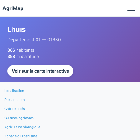
Panneau de gestion des cookies
AgriMap
Lhuis
Département 01 — 01680
886
habitants
398
m d'altitude
Voir sur la carte interactive
Localisation
Présentation
Chiffres clés
Cultures agricoles
Agriculture biologique
Zonage d'urbanisme