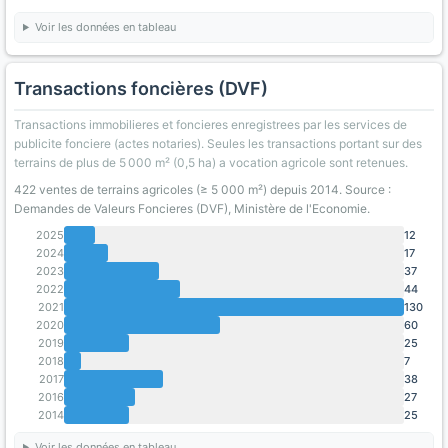
Voir les données en tableau
Transactions foncières (DVF)
Transactions immobilieres et foncieres enregistrees par les services de
publicite fonciere (actes notaries). Seules les transactions portant sur des
terrains de plus de 5 000 m² (0,5 ha) a vocation agricole sont retenues.
422 ventes de terrains agricoles (≥ 5 000 m²) depuis 2014. Source :
Demandes de Valeurs Foncieres (DVF), Ministère de l'Economie.
2025
12
2024
17
2023
37
2022
44
2021
130
2020
60
2019
25
2018
7
2017
38
2016
27
2014
25
Voir les données en tableau