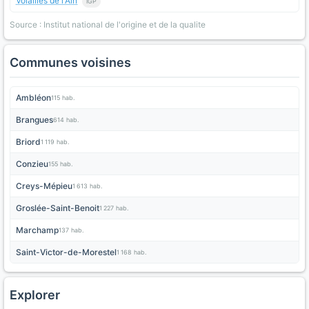
Volailles de l'Ain
IGP
Source : Institut national de l'origine et de la qualite
Communes voisines
Ambléon
115 hab.
Brangues
614 hab.
Briord
1 119 hab.
Conzieu
155 hab.
Creys-Mépieu
1 613 hab.
Groslée-Saint-Benoit
1 227 hab.
Marchamp
137 hab.
Saint-Victor-de-Morestel
1 168 hab.
Explorer