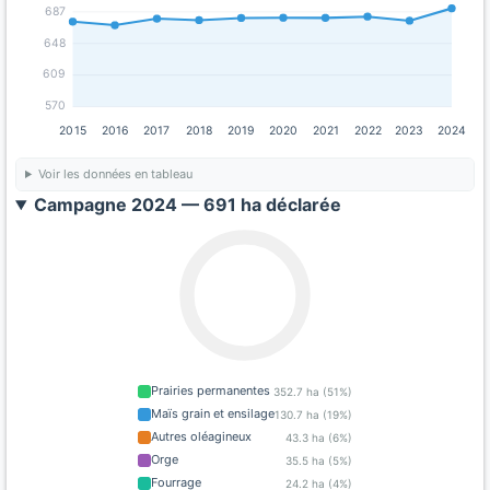
687
648
609
570
2015
2016
2017
2018
2019
2020
2021
2022
2023
2024
Voir les données en tableau
Campagne 2024 — 691 ha déclarée
Prairies permanentes
352.7 ha (51%)
Maïs grain et ensilage
130.7 ha (19%)
Autres oléagineux
43.3 ha (6%)
Orge
35.5 ha (5%)
Fourrage
24.2 ha (4%)