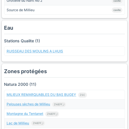
Grottelle du Nant No 2
cavite
Source de Millieu
cavite
Eau
Stations Qualite (1)
RUISSEAU DES MOULINS A LHUIS
Zones protégées
Natura 2000 (11)
MILIEUX REMARQUABLES DU BAS BUGEY
ZSC
Pelouses sèches de Millieu
ZNIEFF_I
Montagne du Tentanet
ZNIEFF_I
Lac de Millieu
ZNIEFF_I