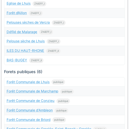
Eglise de Lhuis
ZNIEFF_I
Forêt d’Aillon
ZNIEFF_I
Pelouses sèches de Vercra
ZNIEFF_I
Défilé de Malarage
ZNIEFF_I
Pelouse sèche de Lhuis
ZNIEFF_I
ILES DU HAUT-RHONE
ZNIEFF_II
BAS-BUGEY
ZNIEFF_II
Forets publiques (6)
Forêt Communale de Lhuis
publique
Forêt Communale de Marchamp
publique
Forêt Communale de Conzieu
publique
Forêt Communale d'Ambleon
publique
Forêt Communale de Briord
publique
Forêt Communale de Groslée-Saint-Benoit - Groslée