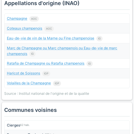
Appellations d'origine (INAO)
Champagne
AOC
Coteaux champenois
AOC
Eau-de-vie de vin de la Marne ou Fine champenoise
IG
Marc de Champagne ou Marc champenois ou Eau-de-vie de marc
champenois
IG
Ratafia de Champagne ou Ratafia champenois
IG
Haricot de Soissons
IGP
Volailles de la Champagne
IGP
Source : Institut national de l'origine et de la qualite
Communes voisines
Cierges
62 hab.