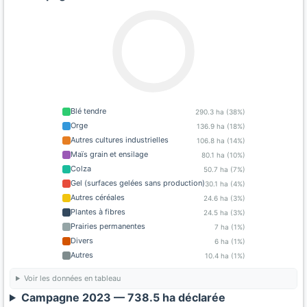
Blé tendre
290.3 ha (38%)
Orge
136.9 ha (18%)
Autres cultures industrielles
106.8 ha (14%)
Maïs grain et ensilage
80.1 ha (10%)
Colza
50.7 ha (7%)
Gel (surfaces gelées sans production)
30.1 ha (4%)
Autres céréales
24.6 ha (3%)
Plantes à fibres
24.5 ha (3%)
Prairies permanentes
7 ha (1%)
Divers
6 ha (1%)
Autres
10.4 ha (1%)
Voir les données en tableau
Campagne 2023 — 738.5 ha déclarée