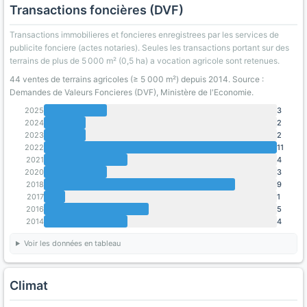
Transactions foncières (DVF)
Transactions immobilieres et foncieres enregistrees par les services de
publicite fonciere (actes notaries). Seules les transactions portant sur des
terrains de plus de 5 000 m² (0,5 ha) a vocation agricole sont retenues.
44 ventes de terrains agricoles (≥ 5 000 m²) depuis 2014. Source :
Demandes de Valeurs Foncieres (DVF), Ministère de l'Economie.
2025
3
2024
2
2023
2
2022
11
2021
4
2020
3
2018
9
2017
1
2016
5
2014
4
Voir les données en tableau
Climat