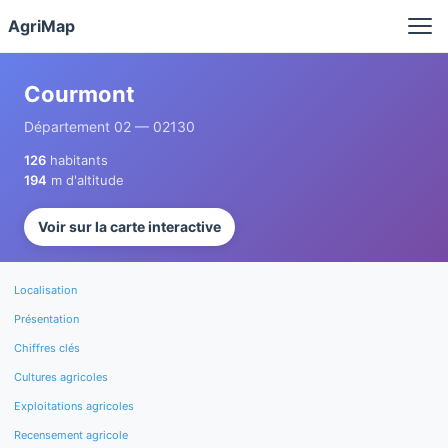
Panneau de gestion des cookies
AgriMap
Courmont
Département 02 — 02130
126
habitants
194
m d'altitude
Voir sur la carte interactive
Localisation
Présentation
Chiffres clés
Cultures agricoles
Exploitations agricoles
Recensement agricole