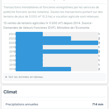
Transactions immobilieres et foncieres enregistrees par les services de
publicite fonciere (actes notaries). Seules les transactions portant sur des
terrains de plus de 5 000 m² (0,5 ha) a vocation agricole sont retenues.
15 ventes de terrains agricoles (≥ 5 000 m²) depuis 2014. Source :
Demandes de Valeurs Foncieres (DVF), Ministère de l'Economie.
2023
1
2022
2
2020
3
2019
1
2018
3
2017
1
2016
1
2015
1
2014
2
Voir les données en tableau
Climat
Precipitations annuelles
714 mm