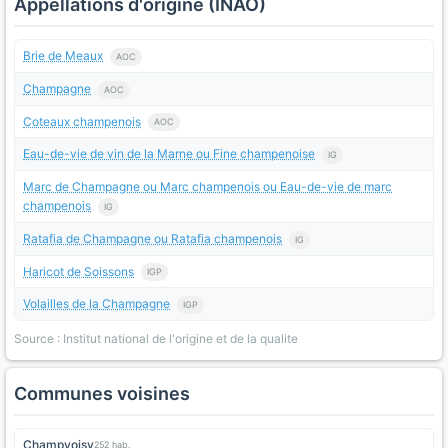
Appellations d'origine (INAO)
Brie de Meaux
AOC
Champagne
AOC
Coteaux champenois
AOC
Eau-de-vie de vin de la Marne ou Fine champenoise
IG
Marc de Champagne ou Marc champenois ou Eau-de-vie de marc
champenois
IG
Ratafia de Champagne ou Ratafia champenois
IG
Haricot de Soissons
IGP
Volailles de la Champagne
IGP
Source : Institut national de l'origine et de la qualite
Communes voisines
Champvoisy
252 hab.