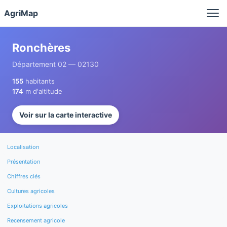
Panneau de gestion des cookies
AgriMap
Ronchères
Département 02 — 02130
155
habitants
174
m d'altitude
Voir sur la carte interactive
Localisation
Présentation
Chiffres clés
Cultures agricoles
Exploitations agricoles
Recensement agricole