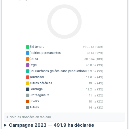
Blé tendre
115.5 ha (26%)
Prairies permanentes
98 ha (22%)
Colza
80.8 ha (18%)
Orge
40.8 ha (9%)
Gel (surfaces gelées sans production)
23.9 ha (5%)
Tournesol
19.6 ha (4%)
Autres céréales
19 ha (4%)
Fourrage
12.2 ha (3%)
Protéagineux
11 ha (2%)
Divers
10 ha (2%)
Autres
14 ha (3%)
Voir les données en tableau
Campagne 2023 — 491.9 ha déclarée