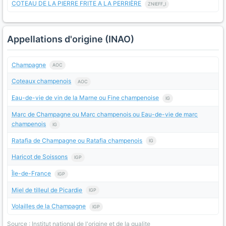
COTEAU DE LA PIERRE FRITE A LA PERRIÈRE
ZNIEFF_I
Appellations d'origine (INAO)
Champagne
AOC
Coteaux champenois
AOC
Eau-de-vie de vin de la Marne ou Fine champenoise
IG
Marc de Champagne ou Marc champenois ou Eau-de-vie de marc
champenois
IG
Ratafia de Champagne ou Ratafia champenois
IG
Haricot de Soissons
IGP
Île-de-France
IGP
Miel de tilleul de Picardie
IGP
Volailles de la Champagne
IGP
Source : Institut national de l'origine et de la qualite