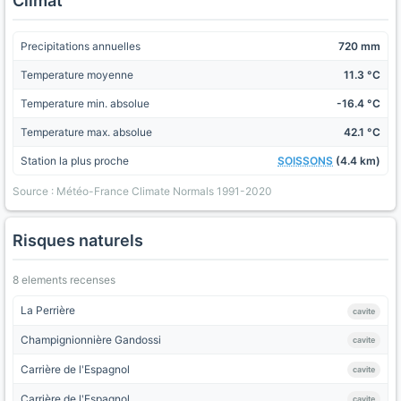
Climat
Precipitations annuelles
720 mm
Temperature moyenne
11.3 °C
Temperature min. absolue
-16.4 °C
Temperature max. absolue
42.1 °C
Station la plus proche
SOISSONS
(4.4 km)
Source : Météo-France Climate Normals 1991-2020
Risques naturels
8 elements recenses
La Perrière
cavite
Champignionnière Gandossi
cavite
Carrière de l'Espagnol
cavite
Carrière de l'Espagnol
cavite