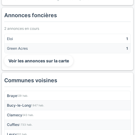
Annonces foncières
2 annonces en cours
Eloi
1
Green Acres
1
Voir les annonces sur la carte
Communes voisines
Braye
129 hab.
Bucy-le-Long
1 947 hab.
Clamecy
243 hab.
Cuffies
1 733 hab.
Leury
101 hab.