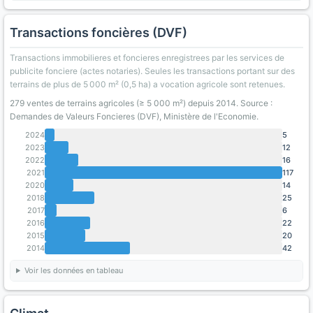
Transactions foncières (DVF)
Transactions immobilieres et foncieres enregistrees par les services de
publicite fonciere (actes notaries). Seules les transactions portant sur des
terrains de plus de 5 000 m² (0,5 ha) a vocation agricole sont retenues.
279 ventes de terrains agricoles (≥ 5 000 m²) depuis 2014. Source :
Demandes de Valeurs Foncieres (DVF), Ministère de l'Economie.
2024
5
2023
12
2022
16
2021
117
2020
14
2018
25
2017
6
2016
22
2015
20
2014
42
Voir les données en tableau