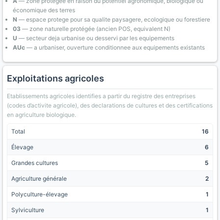
A
— zone protégée en raison du potentiel agronomique, biologique ou
économique des terres
N
— espace protege pour sa qualite paysagere, ecologique ou forestiere
03
— zone naturelle protégée (ancien POS, equivalent N)
U
— secteur deja urbanise ou desservi par les equipements
AUc
— a urbaniser, ouverture conditionnee aux equipements existants
Exploitations agricoles
Etablissements agricoles identifies a partir du registre des entreprises
(codes d’activite agricole), des declarations de cultures et des certifications
en agriculture biologique.
Total
16
Élevage
6
Grandes cultures
5
Agriculture générale
2
Polyculture-élevage
1
Sylviculture
1