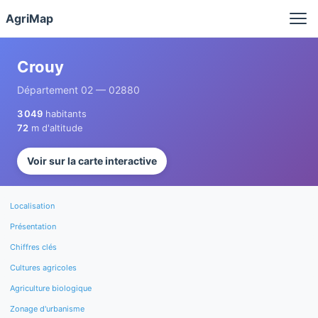
Panneau de gestion des cookies
AgriMap
Crouy
Département 02 — 02880
3 049
habitants
72
m d'altitude
Voir sur la carte interactive
Localisation
Présentation
Chiffres clés
Cultures agricoles
Agriculture biologique
Zonage d'urbanisme