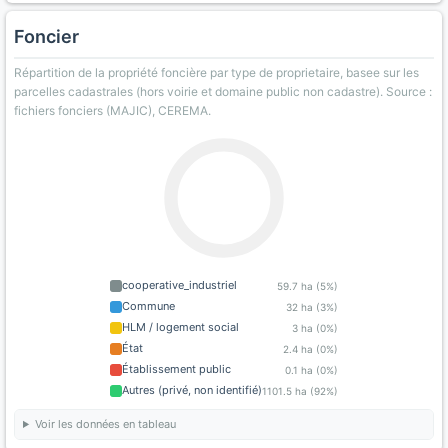
Foncier
Répartition de la propriété foncière par type de proprietaire, basee sur les
parcelles cadastrales (hors voirie et domaine public non cadastre). Source :
fichiers fonciers (MAJIC), CEREMA.
cooperative_industriel
59.7 ha (5%)
Commune
32 ha (3%)
HLM / logement social
3 ha (0%)
État
2.4 ha (0%)
Établissement public
0.1 ha (0%)
Autres (privé, non identifié)
1101.5 ha (92%)
Voir les données en tableau