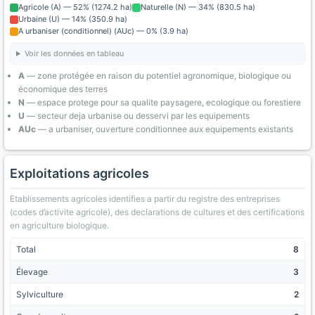
Agricole (A) — 52% (1274.2 ha)
Naturelle (N) — 34% (830.5 ha)
Urbaine (U) — 14% (350.9 ha)
A urbaniser (conditionnel) (AUc) — 0% (3.9 ha)
Voir les données en tableau
A
— zone protégée en raison du potentiel agronomique, biologique ou
économique des terres
N
— espace protege pour sa qualite paysagere, ecologique ou forestiere
U
— secteur deja urbanise ou desservi par les equipements
AUc
— a urbaniser, ouverture conditionnee aux equipements existants
Exploitations agricoles
Etablissements agricoles identifies a partir du registre des entreprises
(codes d’activite agricole), des declarations de cultures et des certifications
en agriculture biologique.
Total
8
Élevage
3
Sylviculture
2