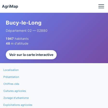
Panneau de gestion des cookies
AgriMap
Bucy-le-Long
Département 02 — 02880
1 947
habitants
48
m d'altitude
Voir sur la carte interactive
Localisation
Présentation
Chiffres clés
Cultures agricoles
Zonage d'urbanisme
Exploitations agricoles