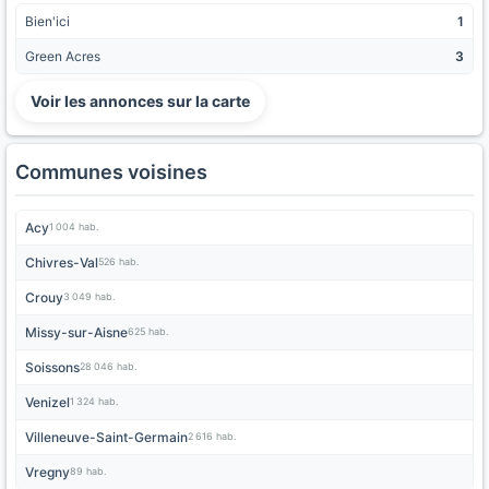
Bien'ici
1
Green Acres
3
Voir les annonces sur la carte
Communes voisines
Acy
1 004 hab.
Chivres-Val
526 hab.
Crouy
3 049 hab.
Missy-sur-Aisne
625 hab.
Soissons
28 046 hab.
Venizel
1 324 hab.
Villeneuve-Saint-Germain
2 616 hab.
Vregny
89 hab.