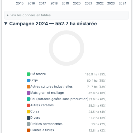
2015
2016
2017
2018
2019
2020
2021
2022
2023
2024
Voir les données en tableau
Campagne 2024 — 552.7 ha déclarée
Blé tendre
195.9 ha (35%)
Orge
80.4 ha (15%)
Autres cultures industrielles
71.7 ha (13%)
Maïs grain et ensilage
42.8 ha (8%)
Gel (surfaces gelées sans production)
33.9 ha (6%)
Autres céréales
28.3 ha (5%)
Colza
24.5 ha (4%)
Divers
17.2 ha (3%)
Prairies permanentes
13 ha (2%)
Plantes à fibres
12.8 ha (2%)