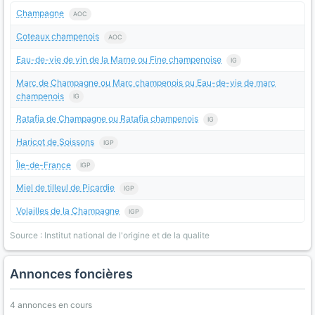
Champagne
AOC
Coteaux champenois
AOC
Eau-de-vie de vin de la Marne ou Fine champenoise
IG
Marc de Champagne ou Marc champenois ou Eau-de-vie de marc
champenois
IG
Ratafia de Champagne ou Ratafia champenois
IG
Haricot de Soissons
IGP
Île-de-France
IGP
Miel de tilleul de Picardie
IGP
Volailles de la Champagne
IGP
Source : Institut national de l'origine et de la qualite
Annonces foncières
4 annonces en cours