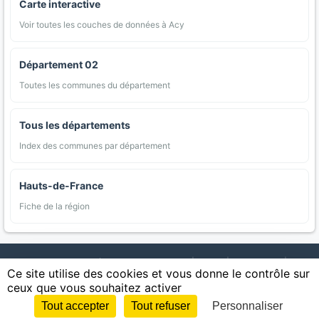
Carte interactive
Voir toutes les couches de données à Acy
Département 02
Toutes les communes du département
Tous les départements
Index des communes par département
Hauts-de-France
Fiche de la région
AgriMap — Données agricoles ouvertes
|
Carte
|
Communes
|
Ce site utilise des cookies et vous donne le contrôle sur
Appellations
|
Regions
|
Cultures
|
Zones protégées
|
Forets
|
ceux que vous souhaitez activer
Littoral
|
Espaces naturels
|
Statistiques
|
Contact
|
Mentions légales
|
Confidentialite
|
CGU
|
CGV
|
Cookies
Tout accepter
Tout refuser
Personnaliser