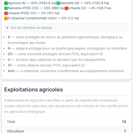
Agricole (A) — 43% (1650.8 ha)
Naturelle (N) — 30% (1155.8 ha)
Naturelle (POS) (03) — 23% (896 ha)
Urbaine (U) — 4% (136.1 ha)
Urbaine (POS) (01) — 0% (15.1 ha)
A urbaniser (conditionnel) (AUc) — 0% (1.2 ha)
Voir les données en tableau
A
— zone protégée en raison du potentiel agronomique, biologique ou
économique des terres
N
— espace protege pour sa qualite paysagere, ecologique ou forestiere
03
— zone naturelle protégée (ancien POS, equivalent N)
U
— secteur deja urbanise ou desservi par les equipements
01
— zone urbaine (ancien POS, equivalent U)
AUc
— a urbaniser, ouverture conditionnee aux equipements existants
Exploitations agricoles
Etablissements agricoles identifies a partir du registre des entreprises
(codes d’activite agricole), des declarations de cultures et des certifications
en agriculture biologique.
Total
13
Viticulture
7