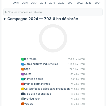
2015
2016
2017
2018
2019
2020
2021
2022
2023
2024
Voir les données en tableau
Campagne 2024 — 793.6 ha déclarée
Blé tendre
358.4 ha (45%)
Autres cultures industrielles
119.9 ha (15%)
Orge
77.5 ha (10%)
Colza
63.4 ha (8%)
Plantes à fibres
35.1 ha (4%)
Prairies permanentes
29.4 ha (4%)
Gel (surfaces gelées sans production)
28.5 ha (4%)
Maïs grain et ensilage
27.7 ha (3%)
Protéagineux
23.4 ha (3%)
Vergers
18.7 ha (2%)