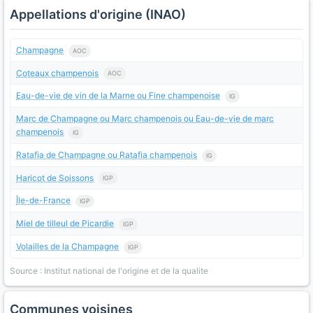
Appellations d'origine (INAO)
Champagne
AOC
Coteaux champenois
AOC
Eau-de-vie de vin de la Marne ou Fine champenoise
IG
Marc de Champagne ou Marc champenois ou Eau-de-vie de marc
champenois
IG
Ratafia de Champagne ou Ratafia champenois
IG
Haricot de Soissons
IGP
Île-de-France
IGP
Miel de tilleul de Picardie
IGP
Volailles de la Champagne
IGP
Source : Institut national de l'origine et de la qualite
Communes voisines