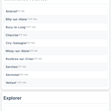
Ambrief
79 hab.
Billy-sur-Aisne
1 130 hab.
Bucy-le-Long
1 947 hab.
Chacrise
375 hab.
Ciry-Salsogne
882 hab.
Missy-sur-Aisne
625 hab.
Rozières-sur-Crise
239 hab.
Serches
273 hab.
Sermoise
340 hab.
Venizel
1 324 hab.
Explorer