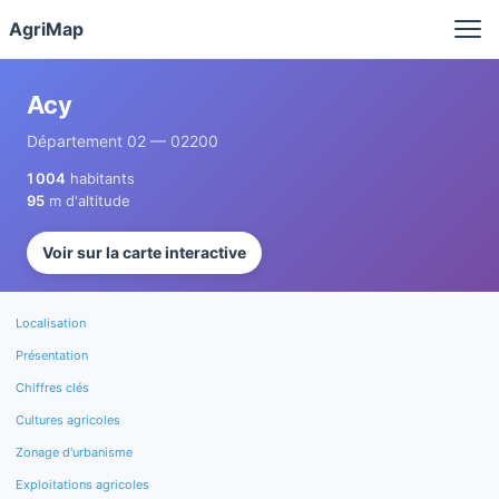
Panneau de gestion des cookies
AgriMap
Acy
Département 02 — 02200
1 004
habitants
95
m d'altitude
Voir sur la carte interactive
Localisation
Présentation
Chiffres clés
Cultures agricoles
Zonage d'urbanisme
Exploitations agricoles