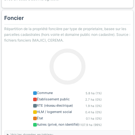
Foncier
Répartition de la propriété foncière par type de proprietaire, basee sur les
parcelles cadastrales (hors voirie et domaine public non cadastre). Source :
fichiers fonciers (MAJIC), CEREMA.
Commune
5.8 ha (1%)
Établissement public
2.7 ha (0%)
RTE (réseau électrique)
1.9 ha (0%)
HLM / logement social
0.4 ha (0%)
État
0.1 ha (0%)
Autres (privé, non identifié)
1107.9 ha (99%)
Voir les données en tableau