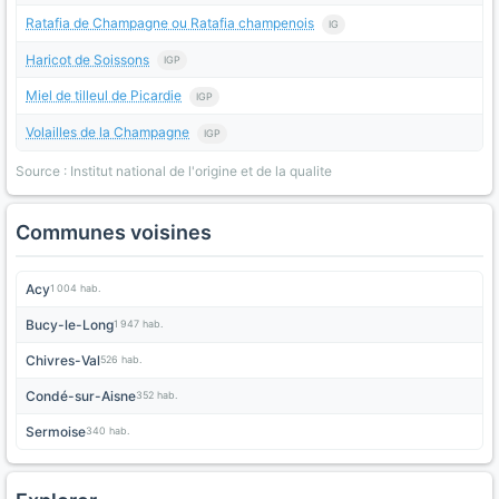
Ratafia de Champagne ou Ratafia champenois
IG
Haricot de Soissons
IGP
Miel de tilleul de Picardie
IGP
Volailles de la Champagne
IGP
Source : Institut national de l'origine et de la qualite
Communes voisines
Acy
1 004 hab.
Bucy-le-Long
1 947 hab.
Chivres-Val
526 hab.
Condé-sur-Aisne
352 hab.
Sermoise
340 hab.