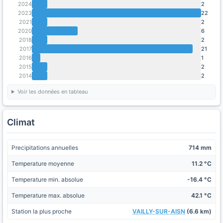
2024
2
2023
22
2021
2
2020
6
2018
2
2017
21
2016
1
2015
2
2014
2
Voir les données en tableau
Climat
Precipitations annuelles
714 mm
Temperature moyenne
11.2 °C
Temperature min. absolue
-16.4 °C
Temperature max. absolue
42.1 °C
Station la plus proche
VAILLY-SUR-AISN
(6.6 km)