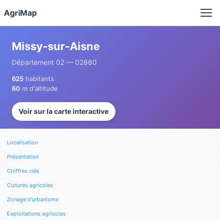
Panneau de gestion des cookies
AgriMap
Missy-sur-Aisne
Département 02 — 02880
625
habitants
60
m d'altitude
Voir sur la carte interactive
Localisation
Présentation
Chiffres clés
Cultures agricoles
Zonage d'urbanisme
Exploitations agricoles