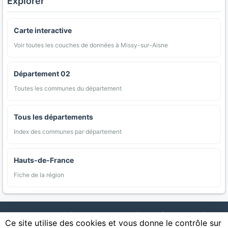
Explorer
Carte interactive
Voir toutes les couches de données à Missy-sur-Aisne
Département 02
Toutes les communes du département
Tous les départements
Index des communes par département
Hauts-de-France
Fiche de la région
AgriMap — Données agricoles ouvertes
|
Carte
|
Communes
|
Ce site utilise des cookies et vous donne le contrôle sur
Appellations
|
Regions
|
Cultures
|
Zones protégées
|
Forets
|