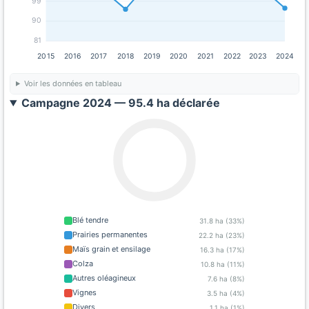
99
90
81
2015
2016
2017
2018
2019
2020
2021
2022
2023
2024
Voir les données en tableau
Campagne 2024 — 95.4 ha déclarée
Blé tendre
31.8 ha (33%)
Prairies permanentes
22.2 ha (23%)
Maïs grain et ensilage
16.3 ha (17%)
Colza
10.8 ha (11%)
Autres oléagineux
7.6 ha (8%)
Vignes
3.5 ha (4%)
Divers
1.1 ha (1%)