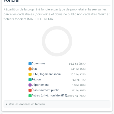
Foncier
Répartition de la propriété foncière par type de proprietaire, basee sur les
parcelles cadastrales (hors voirie et domaine public non cadastre). Source :
fichiers fonciers (MAJIC), CEREMA.
Commune
66.8 ha (15%)
État
24.1 ha (5%)
HLM / logement social
10.2 ha (2%)
Région
6.1 ha (1%)
Département
0.3 ha (0%)
Établissement public
0.1 ha (0%)
Autres (privé, non identifié)
340.9 ha (76%)
Voir les données en tableau