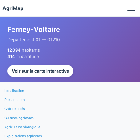
Panneau de gestion des cookies
AgriMap
Ferney-Voltaire
Département 01 — 01210
12 094
habitants
414
m d'altitude
Voir sur la carte interactive
Localisation
Présentation
Chiffres clés
Cultures agricoles
Agriculture biologique
Exploitations agricoles