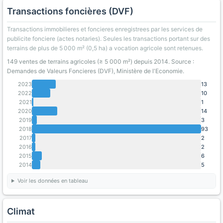
Transactions foncières (DVF)
Transactions immobilieres et foncieres enregistrees par les services de
publicite fonciere (actes notaries). Seules les transactions portant sur des
terrains de plus de 5 000 m² (0,5 ha) a vocation agricole sont retenues.
149 ventes de terrains agricoles (≥ 5 000 m²) depuis 2014. Source :
Demandes de Valeurs Foncieres (DVF), Ministère de l'Economie.
2023
13
2022
10
2021
1
2020
14
2019
3
2018
93
2017
2
2016
2
2015
6
2014
5
Voir les données en tableau
Climat