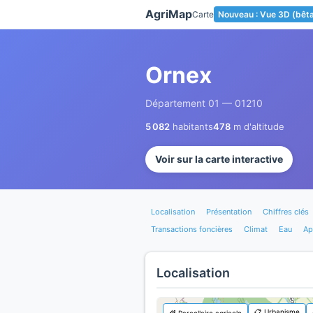
Panneau de gestion des cookies
AgriMap
Carte
Nouveau : Vue 3D (bêt
Ornex
Département 01 — 01210
5 082
habitants
478
m d'altitude
Voir sur la carte interactive
Localisation
Présentation
Chiffres clés
Transactions foncières
Climat
Eau
Ap
Localisation
📋 Urbanisme
🌾 Parcellaire agricole