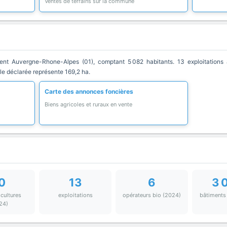
Ventes de terrains sur la commune
 Auvergne-Rhone-Alpes (01), comptant 5 082 habitants. 13 exploitations a
ole déclarée représente 169,2 ha.
Carte des annonces foncières
Biens agricoles et ruraux en vente
0
13
6
3 
 cultures
exploitations
opérateurs bio (2024)
bâtiments
24)