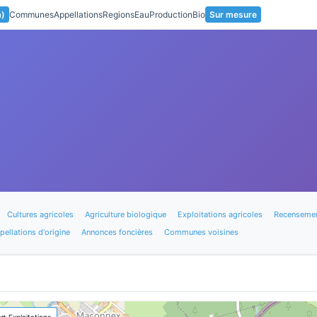
a)
Communes
Appellations
Regions
Eau
Production
Bio
Sur mesure
Cultures agricoles
Agriculture biologique
Exploitations agricoles
Recensemen
pellations d'origine
Annonces foncières
Communes voisines
🚜 Exploitations