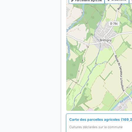
Carte des parcelles agricoles (169,2
Cultures déclarées sur la commune