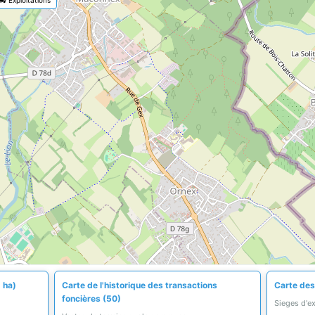
 ha)
Carte de l'historique des transactions
Carte des 
foncières (50)
Sieges d'e