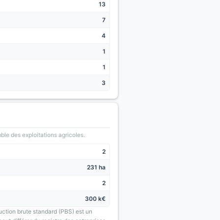
13
7
4
1
1
3
le des exploitations agricoles.
2
231 ha
2
300 k€
uction brute standard (PBS) est un