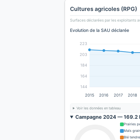
Cultures agricoles (RPG)
Surfaces déclarées par les exploitants a
Evolution de la SAU déclarée
223
203
184
164
144
2015
2016
2017
2018
Voir les données en tableau
Campagne 2024 — 169.2 h
Prairies 
Maïs grain
Blé tendre