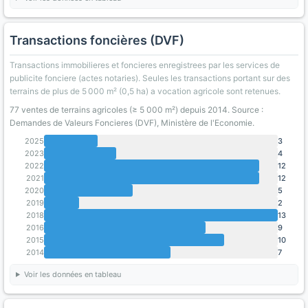
Transactions foncières (DVF)
Transactions immobilieres et foncieres enregistrees par les services de
publicite fonciere (actes notaries). Seules les transactions portant sur des
terrains de plus de 5 000 m² (0,5 ha) a vocation agricole sont retenues.
77 ventes de terrains agricoles (≥ 5 000 m²) depuis 2014. Source :
Demandes de Valeurs Foncieres (DVF), Ministère de l'Economie.
2025
3
2023
4
2022
12
2021
12
2020
5
2019
2
2018
13
2016
9
2015
10
2014
7
Voir les données en tableau