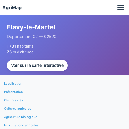
Panneau de gestion des cookies
AgriMap
Flavy-le-Martel
Département 02 — 02520
1 701
habitants
76
m d'altitude
Voir sur la carte interactive
Localisation
Présentation
Chiffres clés
Cultures agricoles
Agriculture biologique
Exploitations agricoles