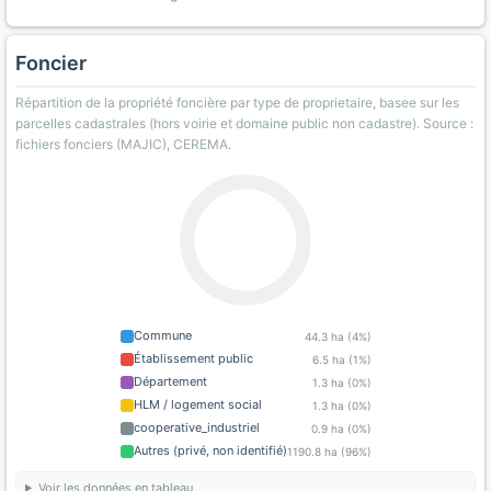
Foncier
Répartition de la propriété foncière par type de proprietaire, basee sur les
parcelles cadastrales (hors voirie et domaine public non cadastre). Source :
fichiers fonciers (MAJIC), CEREMA.
Commune
44.3 ha (4%)
Établissement public
6.5 ha (1%)
Département
1.3 ha (0%)
HLM / logement social
1.3 ha (0%)
cooperative_industriel
0.9 ha (0%)
Autres (privé, non identifié)
1190.8 ha (96%)
Voir les données en tableau