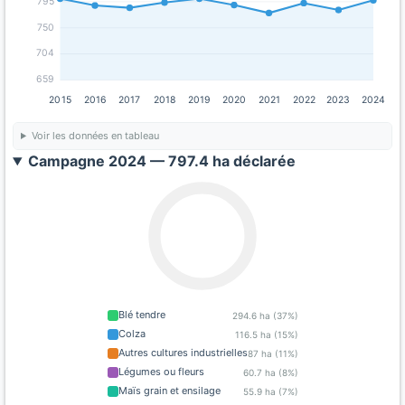
795
750
704
659
2015
2016
2017
2018
2019
2020
2021
2022
2023
2024
Voir les données en tableau
Campagne 2024 — 797.4 ha déclarée
Blé tendre
294.6 ha (37%)
Colza
116.5 ha (15%)
Autres cultures industrielles
87 ha (11%)
Légumes ou fleurs
60.7 ha (8%)
Maïs grain et ensilage
55.9 ha (7%)