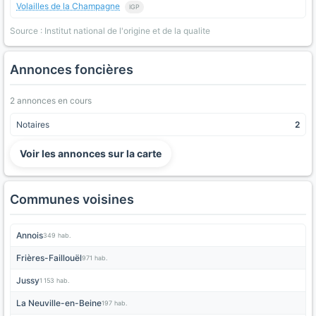
Volailles de la Champagne
IGP
Source : Institut national de l'origine et de la qualite
Annonces foncières
2 annonces en cours
Notaires
2
Voir les annonces sur la carte
Communes voisines
Annois
349 hab.
Frières-Faillouël
971 hab.
Jussy
1 153 hab.
La Neuville-en-Beine
197 hab.