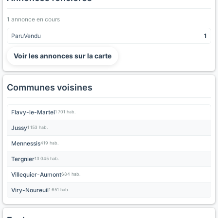
1 annonce en cours
ParuVendu
1
Voir les annonces sur la carte
Communes voisines
Flavy-le-Martel
1 701 hab.
Jussy
1 153 hab.
Mennessis
419 hab.
Tergnier
13 045 hab.
Villequier-Aumont
684 hab.
Viry-Noureuil
1 651 hab.