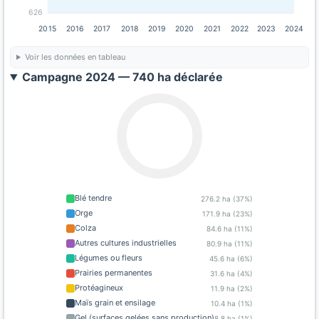
626
2015
2016
2017
2018
2019
2020
2021
2022
2023
2024
Voir les données en tableau
Campagne 2024 — 740 ha déclarée
Blé tendre
276.2 ha (37%)
Orge
171.9 ha (23%)
Colza
84.6 ha (11%)
Autres cultures industrielles
80.9 ha (11%)
Légumes ou fleurs
45.6 ha (6%)
Prairies permanentes
31.6 ha (4%)
Protéagineux
11.9 ha (2%)
Maïs grain et ensilage
10.4 ha (1%)
Gel (surfaces gelées sans production)
8.8 ha (1%)