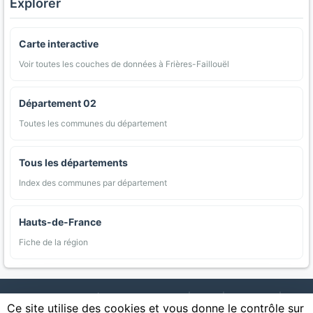
Explorer
Carte interactive
Voir toutes les couches de données à Frières-Faillouël
Département 02
Toutes les communes du département
Tous les départements
Index des communes par département
Hauts-de-France
Fiche de la région
AgriMap — Données agricoles ouvertes
|
Carte
|
Communes
|
Ce site utilise des cookies et vous donne le contrôle sur
Appellations
|
Regions
|
Cultures
|
Zones protégées
|
Forets
|