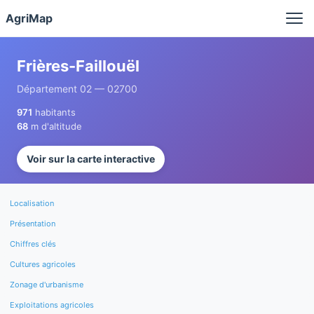
Panneau de gestion des cookies
AgriMap
Frières-Faillouël
Département 02 — 02700
971
habitants
68
m d'altitude
Voir sur la carte interactive
Localisation
Présentation
Chiffres clés
Cultures agricoles
Zonage d'urbanisme
Exploitations agricoles