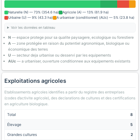
Naturelle (N) — 73% (354.6 ha)
Agricole (A) — 13% (61.9 ha)
Urbaine (U) — 9% (43.3 ha)
A urbaniser (conditionnel) (AUc) — 5% (23.8 ha)
Voir les données en tableau
N
— espace protege pour sa qualite paysagere, ecologique ou forestiere
A
— zone protégée en raison du potentiel agronomique, biologique ou
économique des terres
U
— secteur deja urbanise ou desservi par les equipements
AUc
— a urbaniser, ouverture conditionnee aux equipements existants
Exploitations agricoles
Etablissements agricoles identifies a partir du registre des entreprises
(codes d’activite agricole), des declarations de cultures et des certifications
en agriculture biologique.
Total
8
Élevage
5
Grandes cultures
2