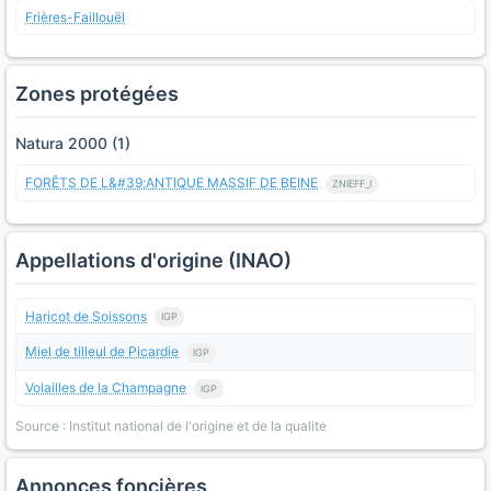
Frières-Faillouël
Zones protégées
Natura 2000 (1)
FORÊTS DE L&#39;ANTIQUE MASSIF DE BEINE
ZNIEFF_I
Appellations d'origine (INAO)
Haricot de Soissons
IGP
Miel de tilleul de Picardie
IGP
Volailles de la Champagne
IGP
Source : Institut national de l'origine et de la qualite
Annonces foncières