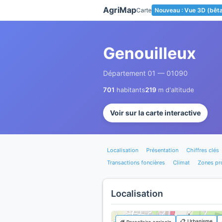
Panneau de gestion des cookies
AgriMap
Carte
Nouveau : Vue 3D (bêt
Genouilleux
Département 01 — 01090
701
habitants
219
m d'altitude
Voir sur la carte interactive
Localisation
Présentation
Chiffres clés
Transactions foncières
Climat
Zones pr
Localisation
📋 Urbanisme
🌾 Parcellaire agricole