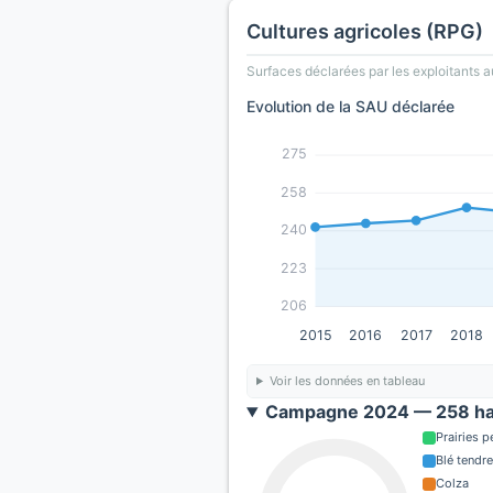
Cultures agricoles (RPG)
Surfaces déclarées par les exploitants a
Evolution de la SAU déclarée
275
258
240
223
206
2015
2016
2017
2018
Voir les données en tableau
Campagne 2024 — 258 ha
Prairies 
Blé tendre
Colza