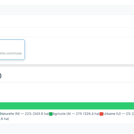
 cette commune
)
Naturelle (N) — 22% (343.9 ha)
Agricole (A) — 21% (326.4 ha)
Urbaine (U) — 2% (
.6 ha)