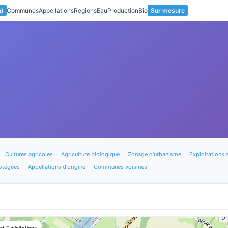
a)
Communes
Appellations
Regions
Eau
Production
Bio
Sur mesure
Cultures agricoles
Agriculture biologique
Zonage d'urbanisme
Exploitations 
otégées
Appellations d'origine
Communes voisines
🚜 Exploitations