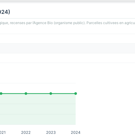
024)
gique, recenses par l’Agence Bio (organisme public). Parcelles cultivees en agricu
021
2022
2023
2024