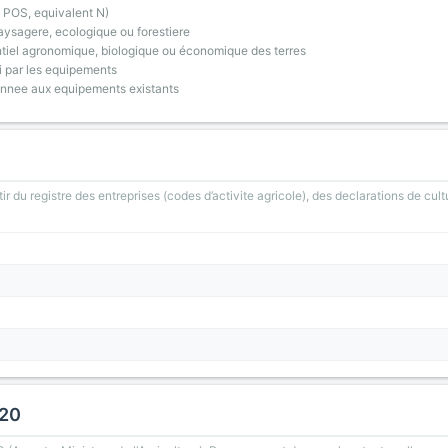
 POS, equivalent N)
ysagere, ecologique ou forestiere
tiel agronomique, biologique ou économique des terres
i par les equipements
onnee aux equipements existants
ir du registre des entreprises (codes d’activite agricole), des declarations de cult
020