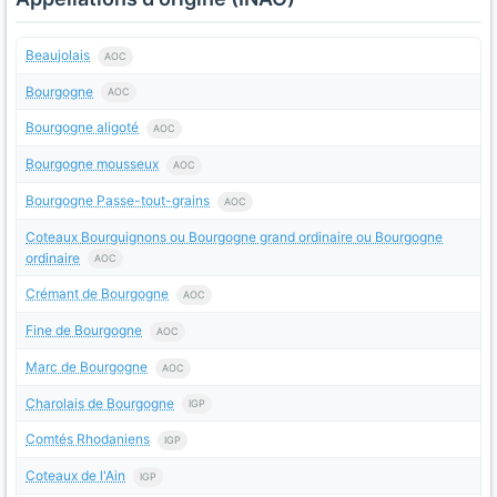
Beaujolais
AOC
Bourgogne
AOC
Bourgogne aligoté
AOC
Bourgogne mousseux
AOC
Bourgogne Passe-tout-grains
AOC
Coteaux Bourguignons ou Bourgogne grand ordinaire ou Bourgogne
ordinaire
AOC
Crémant de Bourgogne
AOC
Fine de Bourgogne
AOC
Marc de Bourgogne
AOC
Charolais de Bourgogne
IGP
Comtés Rhodaniens
IGP
Coteaux de l'Ain
IGP