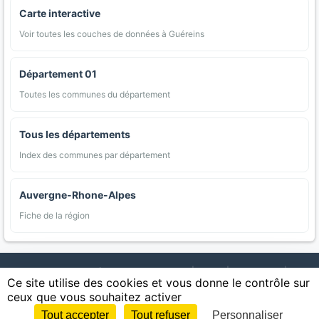
Carte interactive
Voir toutes les couches de données à Guéreins
Département 01
Toutes les communes du département
Tous les départements
Index des communes par département
Auvergne-Rhone-Alpes
Fiche de la région
AgriMap — Données agricoles ouvertes
|
Carte
|
Communes
|
Ce site utilise des cookies et vous donne le contrôle sur
Appellations
|
Regions
|
Cultures
|
Zones protégées
|
Forets
|
ceux que vous souhaitez activer
Littoral
|
Espaces naturels
|
Statistiques
|
Contact
|
Mentions légales
|
Confidentialite
|
CGU
|
CGV
|
Cookies
Tout accepter
Tout refuser
Personnaliser