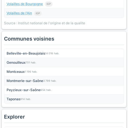
Volailles de Bourgogne
IGP
Volailles de l'Ain
IGP
Source : Institut national de l'origine et de la qualite
Communes voisines
Belleville-en-Beaujolais
14 016 hab.
Genouilleux
701 hab.
Montceaux
1 196 hab.
Montmerle-sur-Saône
3 799 hab.
Peyzieux-sur-Saône
654 hab.
Taponas
914 hab.
Explorer