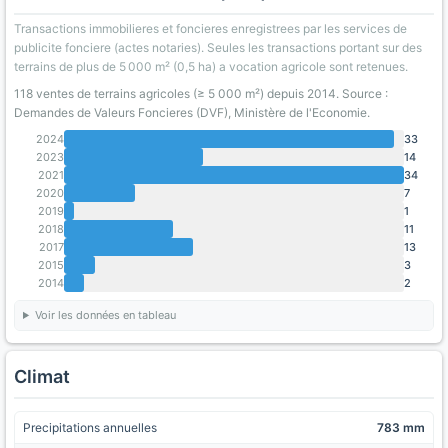
Transactions immobilieres et foncieres enregistrees par les services de
publicite fonciere (actes notaries). Seules les transactions portant sur des
terrains de plus de 5 000 m² (0,5 ha) a vocation agricole sont retenues.
118 ventes de terrains agricoles (≥ 5 000 m²) depuis 2014. Source :
Demandes de Valeurs Foncieres (DVF), Ministère de l'Economie.
2024
33
2023
14
2021
34
2020
7
2019
1
2018
11
2017
13
2015
3
2014
2
Voir les données en tableau
Climat
Precipitations annuelles
783 mm