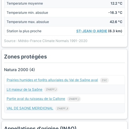
Temperature moyenne
12.2 °C
Temperature min. absolue
-16.3 °C
Temperature max. absolue
42.6 °C
Station la plus proche
ST-JEAN-D ARDIE
(6.3 km)
Source : Météo-France Climate Normals 1991-2020
Zones protégées
Natura 2000 (4)
Prairies humides et forêts alluviales du Val de Saône aval
ZSC
Lit majeur de la Saône
ZNIEFF_I
Partie aval du ruisseau de la Callone
ZNIEFF_I
VAL DE SAONE MERIDIONAL
ZNIEFF_II
Appellations d'origine (INAO)