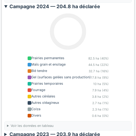
Campagne 2024 — 204.8 ha déclarée
Prairies permanentes
82.5 ha (40%)
Maïs grain et ensilage
44.5 ha (22%)
Blé tendre
32.7 ha (16%)
Gel (surfaces gelées sans production)
17.8 ha (9%)
Prairies temporaires
10 ha (5%)
Fourrage
7.9 ha (4%)
Autres céréales
3.8 ha (2%)
Autres oléagineux
2.7 ha (1%)
Colza
2.3 ha (1%)
Divers
0.6 ha (0%)
Voir les données en tableau
Campagne 2023 — 203.9 ha déclarée