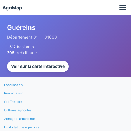
Panneau de gestion des cookies
AgriMap
Guéreins
Département 01 — 01090
1 512
habitants
205
m d'altitude
Voir sur la carte interactive
Localisation
Présentation
Chiffres clés
Cultures agricoles
Zonage d'urbanisme
Exploitations agricoles