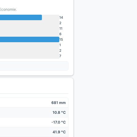
'Economie.
14
2
11
6
15
1
2
7
681 mm
10.8 °C
-17.0 °C
41.9 °C