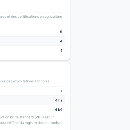
ures et des certifications en agriculture
5
4
1
le des exploitations agricoles.
1
4 ha
4 k€
uction brute standard (PBS) est un
eut différer du registre des entreprises