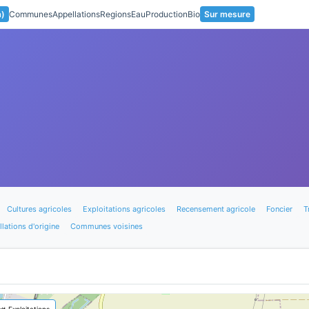
a)
Communes
Appellations
Regions
Eau
Production
Bio
Sur mesure
Cultures agricoles
Exploitations agricoles
Recensement agricole
Foncier
T
lations d'origine
Communes voisines
🚜 Exploitations