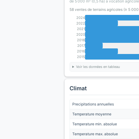
de 5 000 m² (0,5 ha) a vocation agricole
58 ventes de terrains agricoles (≥ 5 00
2024
2022
2021
2020
2018
2017
2016
2015
Voir les données en tableau
Climat
Precipitations annuelles
Temperature moyenne
Temperature min. absolue
Temperature max. absolue