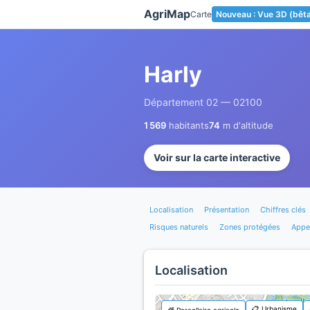
Panneau de gestion des cookies
AgriMap
Carte
Nouveau : Vue 3D (bêt
Harly
Département 02 — 02100
1 569
habitants
74
m d'altitude
Voir sur la carte interactive
Localisation
Présentation
Chiffres clés
Risques naturels
Zones protégées
Appel
Localisation
📋 Urbanisme
🌾 Parcellaire agricole