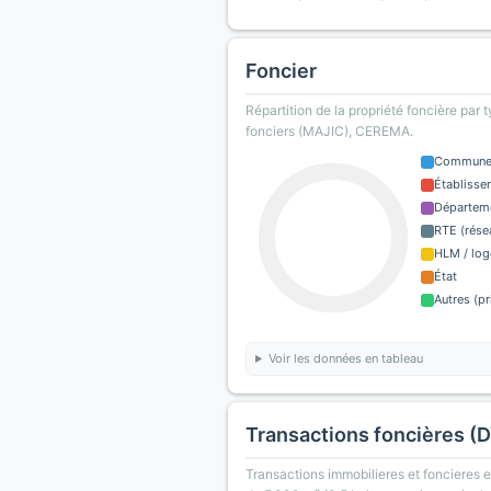
Foncier
Répartition de la propriété foncière par 
fonciers (MAJIC), CEREMA.
Commun
Établisse
Départem
RTE (rése
HLM / log
État
Autres (pr
Voir les données en tableau
Transactions foncières (
Transactions immobilieres et foncieres en