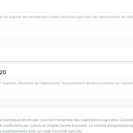
ir du registre des entreprises (codes d’activite agricole), des declarations de cult
020
greste, Ministere de l'Agriculture). Recensement decennal portant sur l'ensemb
 statistique décennale couvrant l'ensemble des exploitations agricoles. La prod
 coefficients par culture et cheptel (norme Eurostat). Le nombre d'exploitations p
s établissements avec un code d'activité agricole.