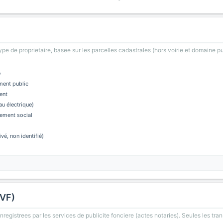
type de proprietaire, basee sur les parcelles cadastrales (hors voirie et domaine pu
e
ment public
ent
au électrique)
ement social
ivé, non identifié)
DVF)
registrees par les services de publicite fonciere (actes notaries). Seules les tran