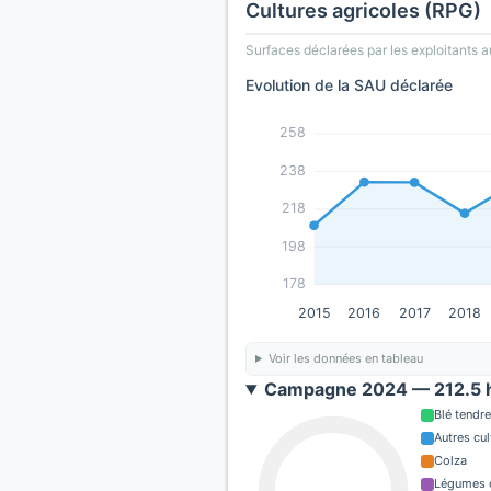
Cultures agricoles (RPG)
Surfaces déclarées par les exploitants a
Evolution de la SAU déclarée
258
238
218
198
178
2015
2016
2017
2018
Voir les données en tableau
Campagne 2024 — 212.5 h
Blé tendre
Autres cul
Colza
Légumes o