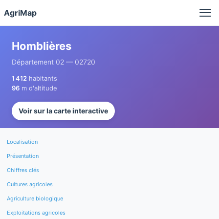
Panneau de gestion des cookies
AgriMap
Homblières
Département 02 — 02720
1 412
habitants
96
m d'altitude
Voir sur la carte interactive
Localisation
Présentation
Chiffres clés
Cultures agricoles
Agriculture biologique
Exploitations agricoles