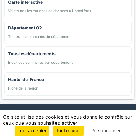
Carte interactive
Voir toutes les couches de données à Homblières
Département 02
Toutes les communes du département
Tous les départements
Index des communes par département
Hauts-de-France
Fiche de la région
AgriMap — Données agricoles ouvertes
|
Carte
|
Communes
|
Ce site utilise des cookies et vous donne le contrôle sur
Appellations
|
Regions
|
Cultures
|
Zones protégées
|
Forets
|
ceux que vous souhaitez activer
Littoral
|
Espaces naturels
|
Statistiques
|
Contact
|
Mentions légales
|
Confidentialite
|
CGU
|
CGV
|
Cookies
Tout accepter
Tout refuser
Personnaliser