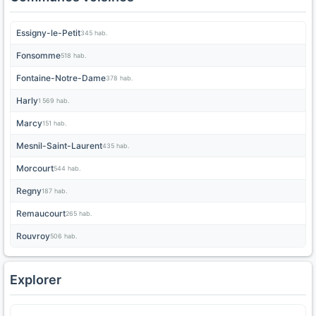
Essigny-le-Petit
345 hab.
Fonsomme
518 hab.
Fontaine-Notre-Dame
378 hab.
Harly
1 569 hab.
Marcy
151 hab.
Mesnil-Saint-Laurent
435 hab.
Morcourt
544 hab.
Regny
187 hab.
Remaucourt
265 hab.
Rouvroy
506 hab.
Explorer