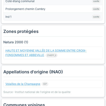
Coté étang communal
cavite
Prolongement chemin Cambry
cavite
Ind 1
cavite
Zones protégées
Natura 2000 (1)
HAUTE ET MOYENNE VALLÉE DE LA SOMME ENTRE CROIX-
FONSOMMES ET ABBEVILLE
ZNIEFF_II
Appellations d'origine (INAO)
Volailles de la Champagne
IGP
Source : Institut national de l'origine et de la qualite
Communes voisines