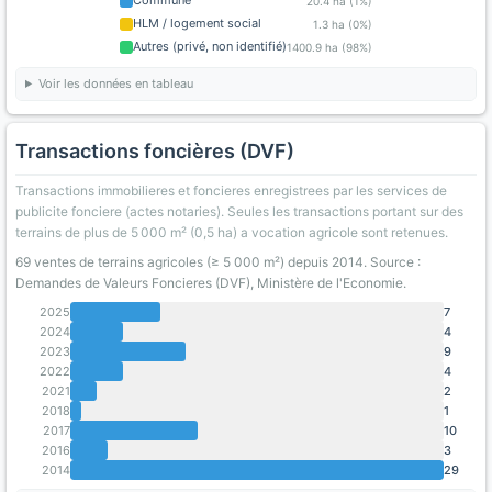
Commune
20.4 ha (1%)
HLM / logement social
1.3 ha (0%)
Autres (privé, non identifié)
1400.9 ha (98%)
Voir les données en tableau
Transactions foncières (DVF)
Transactions immobilieres et foncieres enregistrees par les services de
publicite fonciere (actes notaries). Seules les transactions portant sur des
terrains de plus de 5 000 m² (0,5 ha) a vocation agricole sont retenues.
69 ventes de terrains agricoles (≥ 5 000 m²) depuis 2014. Source :
Demandes de Valeurs Foncieres (DVF), Ministère de l'Economie.
2025
7
2024
4
2023
9
2022
4
2021
2
2018
1
2017
10
2016
3
2014
29