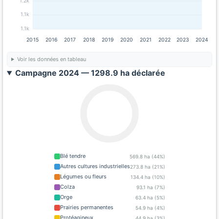
1.2k
1.1k
1.1k
2015
2016
2017
2018
2019
2020
2021
2022
2023
2024
Voir les données en tableau
Campagne 2024 — 1298.9 ha déclarée
Blé tendre
569.8 ha (44%)
Autres cultures industrielles
273.8 ha (21%)
Légumes ou fleurs
134.4 ha (10%)
Colza
93.1 ha (7%)
Orge
63.4 ha (5%)
Prairies permanentes
54.9 ha (4%)
Protéagineux
44.9 ha (3%)