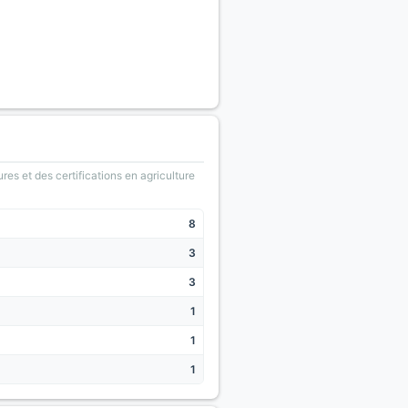
ures et des certifications en agriculture
8
3
3
1
1
1