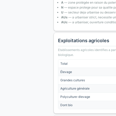
A
— zone protégée en raison du poten
N
— espace protege pour sa qualite pa
U
— secteur deja urbanise ou desserv
AUs
— a urbaniser strict, necessite u
AUc
— a urbaniser, ouverture conditi
Exploitations agricoles
Etablissements agricoles identifies a part
biologique.
Total
Élevage
Grandes cultures
Agriculture générale
Polyculture-élevage
Dont bio