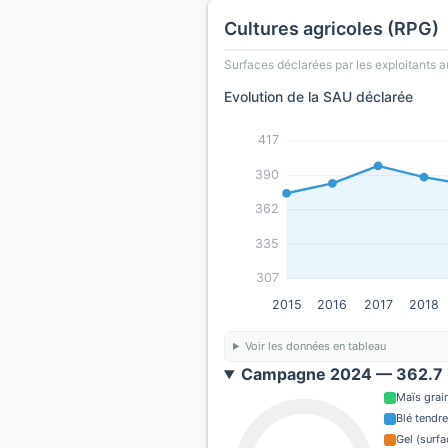
Cultures agricoles (RPG)
Surfaces déclarées par les exploitants a
Evolution de la SAU déclarée
417
390
362
335
307
2015
2016
2017
2018
Voir les données en tableau
Campagne 2024 — 362.7 
Maïs grain
Blé tendre
Gel (surf