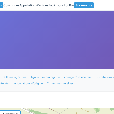
a)
Communes
Appellations
Regions
Eau
Production
Bio
Sur mesure
Cultures agricoles
Agriculture biologique
Zonage d'urbanisme
Exploitations 
otégées
Appellations d'origine
Communes voisines
🚜 Exploitations