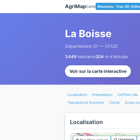
Panneau de gestion des cookies
AgriMap
Carte
Nouveau : Vue 3D (bêt
La Boisse
Département 01 — 01120
3 449
habitants
204
m d'altitude
Voir sur la carte interactive
Localisation
Présentation
Chiffres clés
Transactions foncières
Climat
Zones pr
Localisation
📋 Urbanisme
🌾 Parcellaire agricole