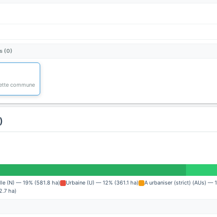
s (0)
 cette commune
)
lle (N) — 19% (581.8 ha)
Urbaine (U) — 12% (361.1 ha)
A urbaniser (strict) (AUs) — 
2.7 ha)