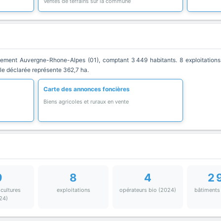
Ventes de terrains sur la commune
ment Auvergne-Rhone-Alpes (01), comptant 3 449 habitants. 8 exploitations 
ole déclarée représente 362,7 ha.
Carte des annonces foncières
Biens agricoles et ruraux en vente
9
8
4
2 
 cultures
exploitations
opérateurs bio (2024)
bâtiments
24)