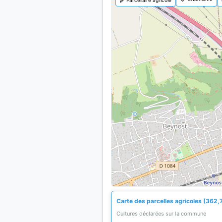
Carte des parcelles agricoles (362,
Cultures déclarées sur la commune