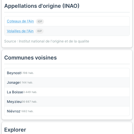
Appellations d'origine (INAO)
Coteaux de l'Ain
IGP
Volailles de l'Ain
IGP
Source : Institut national de l'origine et de la qualite
Communes voisines
Beynost
5 198 hab.
Jonage
6 144 hab.
La Boisse
3 449 hab.
Meyzieu
36 687 hab.
Niévroz
1 662 hab.
Explorer