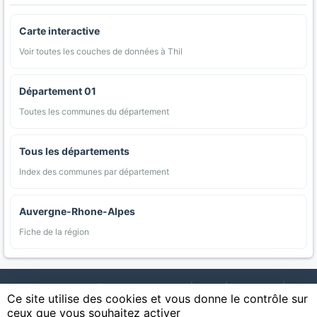
Carte interactive
Voir toutes les couches de données à Thil
Département 01
Toutes les communes du département
Tous les départements
Index des communes par département
Auvergne-Rhone-Alpes
Fiche de la région
AgriMap — Données agricoles ouvertes
|
Carte
|
Communes
|
Ce site utilise des cookies et vous donne le contrôle sur
Appellations
|
Regions
|
Cultures
|
Zones protégées
|
Forets
|
ceux que vous souhaitez activer
Littoral
|
Espaces naturels
|
Statistiques
|
Contact
|
Mentions légales