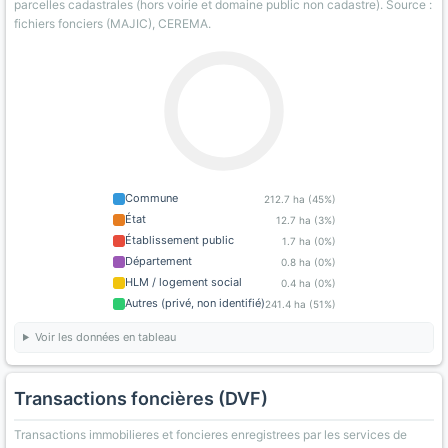
parcelles cadastrales (hors voirie et domaine public non cadastre). Source :
fichiers fonciers (MAJIC), CEREMA.
Commune
212.7 ha (45%)
État
12.7 ha (3%)
Établissement public
1.7 ha (0%)
Département
0.8 ha (0%)
HLM / logement social
0.4 ha (0%)
Autres (privé, non identifié)
241.4 ha (51%)
Voir les données en tableau
Transactions foncières (DVF)
Transactions immobilieres et foncieres enregistrees par les services de