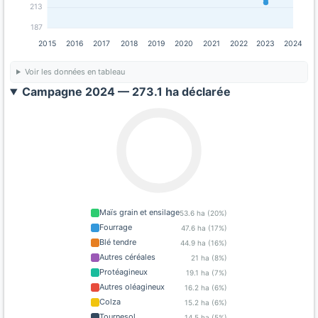
213
187
2015
2016
2017
2018
2019
2020
2021
2022
2023
2024
Voir les données en tableau
Campagne 2024 — 273.1 ha déclarée
Maïs grain et ensilage
53.6 ha (20%)
Fourrage
47.6 ha (17%)
Blé tendre
44.9 ha (16%)
Autres céréales
21 ha (8%)
Protéagineux
19.1 ha (7%)
Autres oléagineux
16.2 ha (6%)
Colza
15.2 ha (6%)
Tournesol
14.5 ha (5%)