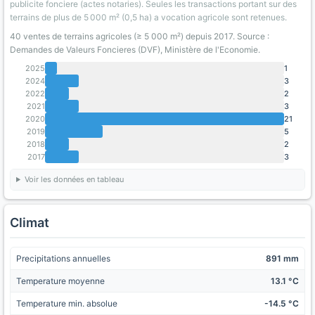
publicite fonciere (actes notaries). Seules les transactions portant sur des
terrains de plus de 5 000 m² (0,5 ha) a vocation agricole sont retenues.
40 ventes de terrains agricoles (≥ 5 000 m²) depuis 2017. Source :
Demandes de Valeurs Foncieres (DVF), Ministère de l'Economie.
2025
1
2024
3
2022
2
2021
3
2020
21
2019
5
2018
2
2017
3
Voir les données en tableau
Climat
Precipitations annuelles
891 mm
Temperature moyenne
13.1 °C
Temperature min. absolue
-14.5 °C