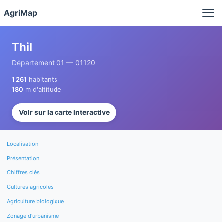
Panneau de gestion des cookies
AgriMap
Thil
Département 01 — 01120
1 261
habitants
180
m d'altitude
Voir sur la carte interactive
Localisation
Présentation
Chiffres clés
Cultures agricoles
Agriculture biologique
Zonage d'urbanisme