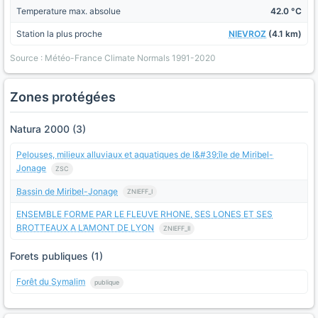
Temperature max. absolue
42.0 °C
Station la plus proche
NIEVROZ
(4.1 km)
Source : Météo-France Climate Normals 1991-2020
Zones protégées
Natura 2000 (3)
Pelouses, milieux alluviaux et aquatiques de l&#39;île de Miribel-
Jonage
ZSC
Bassin de Miribel-Jonage
ZNIEFF_I
ENSEMBLE FORME PAR LE FLEUVE RHONE, SES LONES ET SES
BROTTEAUX A L’AMONT DE LYON
ZNIEFF_II
Forets publiques (1)
Forêt du Symalim
publique