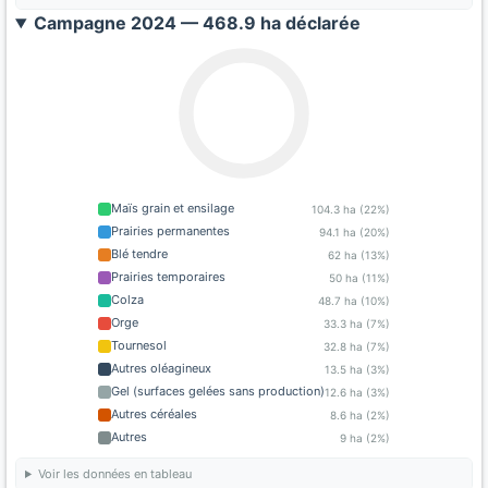
Campagne 2024 — 468.9 ha déclarée
Maïs grain et ensilage
104.3 ha (22%)
Prairies permanentes
94.1 ha (20%)
Blé tendre
62 ha (13%)
Prairies temporaires
50 ha (11%)
Colza
48.7 ha (10%)
Orge
33.3 ha (7%)
Tournesol
32.8 ha (7%)
Autres oléagineux
13.5 ha (3%)
Gel (surfaces gelées sans production)
12.6 ha (3%)
Autres céréales
8.6 ha (2%)
Autres
9 ha (2%)
Voir les données en tableau