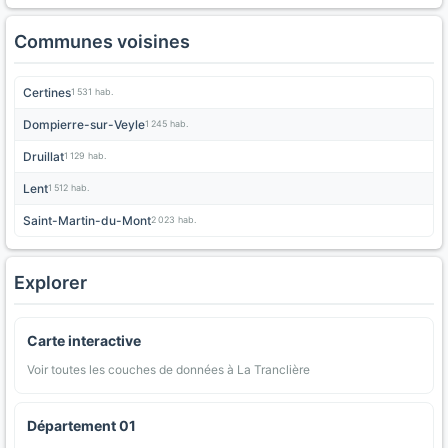
Communes voisines
Certines
1 531 hab.
Dompierre-sur-Veyle
1 245 hab.
Druillat
1 129 hab.
Lent
1 512 hab.
Saint-Martin-du-Mont
2 023 hab.
Explorer
Carte interactive
Voir toutes les couches de données à La Tranclière
Département 01