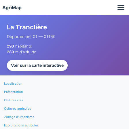
Panneau de gestion des cookies
AgriMap
La Tranclière
Département 01 — 01160
290
habitants
280
m d'altitude
Voir sur la carte interactive
Localisation
Présentation
Chiffres clés
Cultures agricoles
Zonage d'urbanisme
Exploitations agricoles