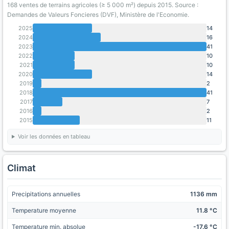
168 ventes de terrains agricoles (≥ 5 000 m²) depuis 2015. Source :
Demandes de Valeurs Foncieres (DVF), Ministère de l'Economie.
2025
14
2024
16
2023
41
2022
10
2021
10
2020
14
2019
2
2018
41
2017
7
2016
2
2015
11
Voir les données en tableau
Climat
Precipitations annuelles
1136 mm
Temperature moyenne
11.8 °C
Temperature min. absolue
-17.6 °C