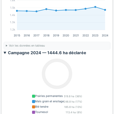
1.6k
1.5k
1.4k
1.3k
1.2k
2015
2016
2017
2018
2019
2020
2021
2022
2023
2024
Voir les données en tableau
Campagne 2024 — 1444.6 ha déclarée
Prairies permanentes
519.8 ha (36%)
Maïs grain et ensilage
248.8 ha (17%)
Blé tendre
185.8 ha (13%)
Tournesol
113.4 ha (8%)