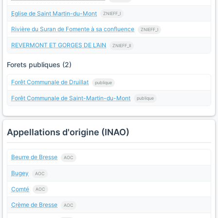
Eglise de Saint Martin-du-Mont
ZNIEFF_I
Rivière du Suran de Fomente à sa confluence
ZNIEFF_I
REVERMONT ET GORGES DE L’AIN
ZNIEFF_II
Forets publiques (2)
Forêt Communale de Druillat
publique
Forêt Communale de Saint-Martin-du-Mont
publique
Appellations d'origine (INAO)
Beurre de Bresse
AOC
Bugey
AOC
Comté
AOC
Crème de Bresse
AOC