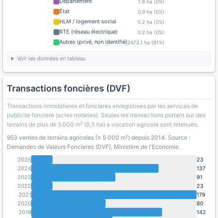
Département
1.8 ha (0%)
État
0.9 ha (0%)
HLM / logement social
0.2 ha (0%)
RTE (réseau électrique)
0.2 ha (0%)
Autres (privé, non identifié)
2472.1 ha (91%)
Voir les données en tableau
Transactions foncières (DVF)
Transactions immobilieres et foncieres enregistrees par les services de
publicite fonciere (actes notaries). Seules les transactions portant sur des
terrains de plus de 5 000 m² (0,5 ha) a vocation agricole sont retenues.
953 ventes de terrains agricoles (≥ 5 000 m²) depuis 2014. Source :
Demandes de Valeurs Foncieres (DVF), Ministère de l'Economie.
2025
23
2024
137
2023
91
2022
23
2021
179
2020
80
2019
142