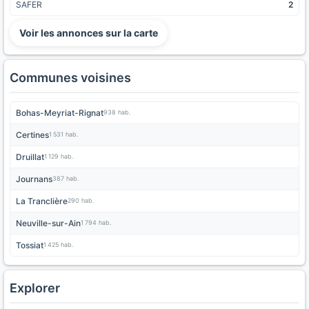
SAFER
2
Voir les annonces sur la carte
Communes voisines
Bohas-Meyriat-Rignat
938 hab.
Certines
1 531 hab.
Druillat
1 129 hab.
Journans
387 hab.
La Tranclière
290 hab.
Neuville-sur-Ain
1 794 hab.
Tossiat
1 425 hab.
Explorer