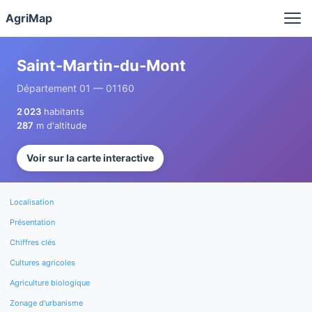
Panneau de gestion des cookies
AgriMap
Saint-Martin-du-Mont
Département 01 — 01160
2 023
habitants
287
m d'altitude
Voir sur la carte interactive
Localisation
Présentation
Chiffres clés
Cultures agricoles
Agriculture biologique
Zonage d'urbanisme