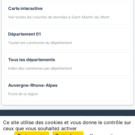
Carte interactive
Voir toutes les couches de données à Saint-Martin-du-Mont
Département 01
Toutes les communes du département
Tous les départements
Index des communes par département
Auvergne-Rhone-Alpes
Fiche de la région
AgriMap — Données agricoles ouvertes
|
Carte
|
Communes
|
Ce site utilise des cookies et vous donne le contrôle sur
Appellations
|
Regions
|
Cultures
|
Zones protégées
|
Forets
|
ceux que vous souhaitez activer
Littoral
|
Espaces naturels
|
Statistiques
|
Contact
|
Mentions légales
|
Confidentialite
|
CGU
|
CGV
|
Cookies