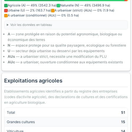
Agricole (A) — 49% (3542.3 ha)
Naturelle (N) — 49% (3496.9 ha)
Urbaine (U) — 2% (163.7 ha)
A urbaniser (strict) (AUs) — 0% (1.9 ha)
A urbaniser (conditionnel) (AUc) — 0% (0.5 ha)
Voir les données en tableau
A
— zone protégée en raison du potentiel agronomique, biologique ou
économique des terres
N
— espace protege pour sa qualite paysagere, ecologique ou forestiere
U
— secteur deja urbanise ou desservi par les equipements
AUs
— a urbaniser strict, necessite une modification du PLU
AUc
— a urbaniser, ouverture conditionnee aux equipements existants
Exploitations agricoles
Etablissements agricoles identifies a partir du registre des entreprises
(codes d’activite agricole), des declarations de cultures et des certifications
en agriculture biologique.
Total
51
Grandes cultures
15
Viticulture
14