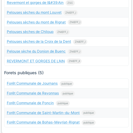
Revermont et gorges de l&#39;Ain
ZSC
Pelouses sèches du mont Louvet
ZNIEFF_I
Pelouses sèches du mont de Rignat
ZNIEFF_I
Pelouses sèches de Chiloup
ZNIEFF_I
Pelouses sèches de la Croix de la Dent
ZNIEFF_I
Pelouse sèche du Donjon de Buenc
ZNIEFF_I
REVERMONT ET GORGES DE L’AIN
ZNIEFF_II
Forets publiques (5)
Forêt Communale de Journans
publique
Forêt Communale de Revonnas
publique
Forêt Communale de Poncin
publique
Forêt Communale de Saint-Martin-du-Mont
publique
Forêt Communale de Bohas-Meyriat-Rignat
publique