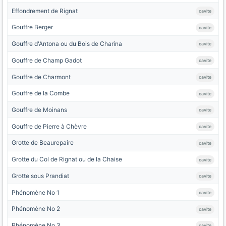
Effondrement de Rignat
cavite
Gouffre Berger
cavite
Gouffre d'Antona ou du Bois de Charina
cavite
Gouffre de Champ Gadot
cavite
Gouffre de Charmont
cavite
Gouffre de la Combe
cavite
Gouffre de Moinans
cavite
Gouffre de Pierre à Chèvre
cavite
Grotte de Beaurepaire
cavite
Grotte du Col de Rignat ou de la Chaise
cavite
Grotte sous Prandiat
cavite
Phénomène No 1
cavite
Phénomène No 2
cavite
Phénomène No 3
cavite