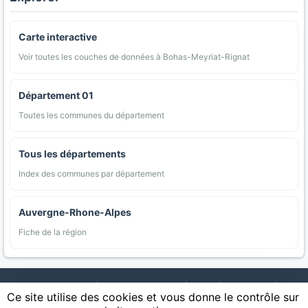
Carte interactive
Voir toutes les couches de données à Bohas-Meyriat-Rignat
Département 01
Toutes les communes du département
Tous les départements
Index des communes par département
Auvergne-Rhone-Alpes
Fiche de la région
AgriMap — Données agricoles ouvertes
|
Carte
|
Communes
|
Ce site utilise des cookies et vous donne le contrôle sur
Appellations
|
Regions
|
Cultures
|
Zones protégées
|
Forets
|