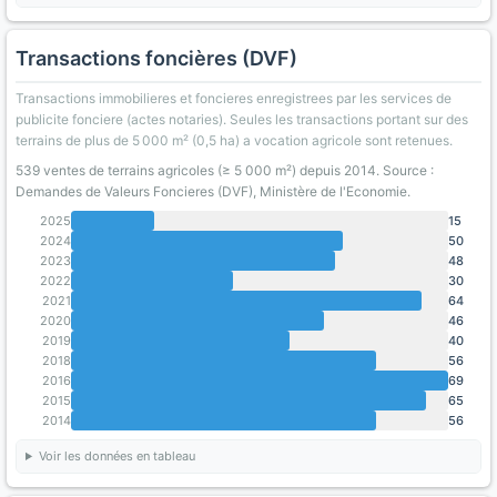
Transactions foncières (DVF)
Transactions immobilieres et foncieres enregistrees par les services de
publicite fonciere (actes notaries). Seules les transactions portant sur des
terrains de plus de 5 000 m² (0,5 ha) a vocation agricole sont retenues.
539 ventes de terrains agricoles (≥ 5 000 m²) depuis 2014. Source :
Demandes de Valeurs Foncieres (DVF), Ministère de l'Economie.
2025
15
2024
50
2023
48
2022
30
2021
64
2020
46
2019
40
2018
56
2016
69
2015
65
2014
56
Voir les données en tableau