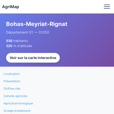
Panneau de gestion des cookies
AgriMap
Bohas-Meyriat-Rignat
Département 01 — 01250
938
habitants
320
m d'altitude
Voir sur la carte interactive
Localisation
Présentation
Chiffres clés
Cultures agricoles
Agriculture biologique
Zonage d'urbanisme