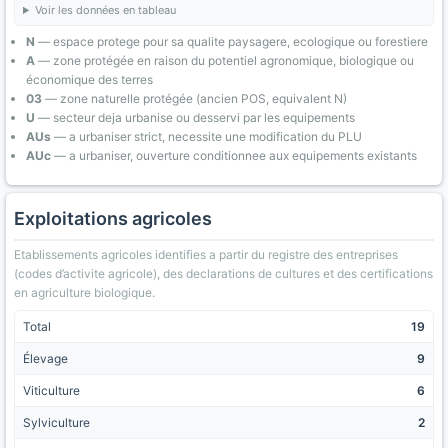
Voir les données en tableau
N
— espace protege pour sa qualite paysagere, ecologique ou forestiere
A
— zone protégée en raison du potentiel agronomique, biologique ou
économique des terres
03
— zone naturelle protégée (ancien POS, equivalent N)
U
— secteur deja urbanise ou desservi par les equipements
AUs
— a urbaniser strict, necessite une modification du PLU
AUc
— a urbaniser, ouverture conditionnee aux equipements existants
Exploitations agricoles
Etablissements agricoles identifies a partir du registre des entreprises
(codes d’activite agricole), des declarations de cultures et des certifications
en agriculture biologique.
Total
19
Élevage
9
Viticulture
6
Sylviculture
2