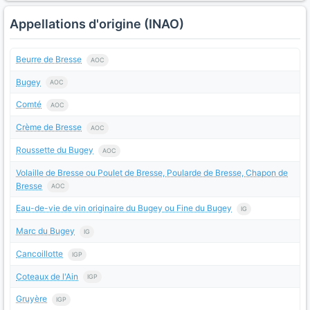
Appellations d'origine (INAO)
Beurre de Bresse
AOC
Bugey
AOC
Comté
AOC
Crème de Bresse
AOC
Roussette du Bugey
AOC
Volaille de Bresse ou Poulet de Bresse, Poularde de Bresse, Chapon de
Bresse
AOC
Eau-de-vie de vin originaire du Bugey ou Fine du Bugey
IG
Marc du Bugey
IG
Cancoillotte
IGP
Coteaux de l'Ain
IGP
Gruyère
IGP