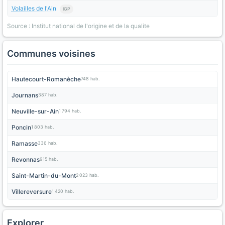
Volailles de l'Ain
IGP
Source : Institut national de l'origine et de la qualite
Communes voisines
Hautecourt-Romanèche
748 hab.
Journans
387 hab.
Neuville-sur-Ain
1 794 hab.
Poncin
1 803 hab.
Ramasse
336 hab.
Revonnas
915 hab.
Saint-Martin-du-Mont
2 023 hab.
Villereversure
1 420 hab.
Explorer