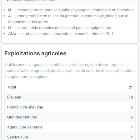
Voir les données en tableau
N
— espace protege pour sa qualite paysagere, ecologique ou forestiere
A
— zone protégée en raison du potentiel agronomique, biologique ou
économique des terres
U
— secteur deja urbanise ou desservi par les equipements
AUs
— a urbaniser strict, necessite une modification du PLU
Exploitations agricoles
Etablissements agricoles identifies a partir du registre des entreprises
(codes d’activite agricole), des declarations de cultures et des certifications
en agriculture biologique.
Total
21
Élevage
12
Polyculture-élevage
3
Grandes cultures
3
Agriculture générale
1
Sylviculture
1