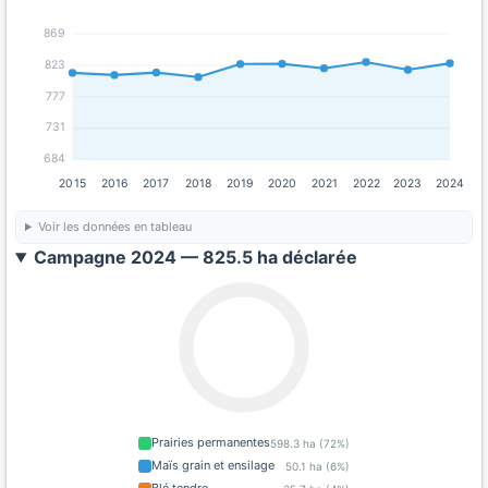
869
823
777
731
684
2015
2016
2017
2018
2019
2020
2021
2022
2023
2024
Voir les données en tableau
Campagne 2024 — 825.5 ha déclarée
Prairies permanentes
598.3 ha (72%)
Maïs grain et ensilage
50.1 ha (6%)