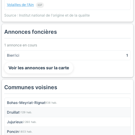
Volailles de l'Ain
IGP
Source : Institut national de l'origine et de la qualite
Annonces foncières
1 annonce en cours
Bien'ici
1
Voir les annonces sur la carte
Communes voisines
Bohas-Meyriat-Rignat
938 hab.
Druillat
1 129 hab.
Jujurieux
2 260 hab.
Poncin
1 803 hab.