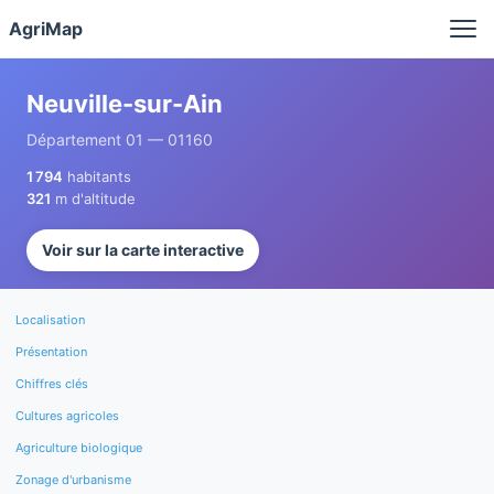
Panneau de gestion des cookies
AgriMap
Neuville-sur-Ain
Département 01 — 01160
1 794
habitants
321
m d'altitude
Voir sur la carte interactive
Localisation
Présentation
Chiffres clés
Cultures agricoles
Agriculture biologique
Zonage d'urbanisme