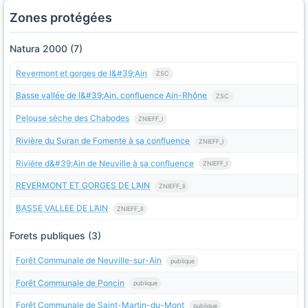
Zones protégées
Natura 2000 (7)
Revermont et gorges de l&#39;Ain
ZSC
Basse vallée de l&#39;Ain, confluence Ain-Rhône
ZSC
Pelouse sèche des Chabodes
ZNIEFF_I
Rivière du Suran de Fomente à sa confluence
ZNIEFF_I
Rivière d&#39;Ain de Neuville à sa confluence
ZNIEFF_I
REVERMONT ET GORGES DE L’AIN
ZNIEFF_II
BASSE VALLEE DE L’AIN
ZNIEFF_II
Forets publiques (3)
Forêt Communale de Neuville-sur-Ain
publique
Forêt Communale de Poncin
publique
Forêt Communale de Saint-Martin-du-Mont
publique