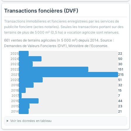
Transactions foncières (DVF)
Transactions immobilieres et foncieres enregistrees par les services de
publicite fonciere (actes notaries). Seules les transactions portant sur des
terrains de plus de 5 000 m² (0,5 ha) a vocation agricole sont retenues.
661 ventes de terrains agricoles (≥ 5 000 m²) depuis 2014. Source :
Demandes de Valeurs Foncieres (DVF), Ministère de l'Economie.
2025
22
2024
50
2023
30
2022
151
2021
215
2020
51
2019
32
2018
15
2017
7
2016
44
2015
23
2014
21
Voir les données en tableau