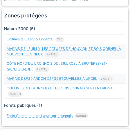
Zones protégées
Natura 2000 (5)
Collines du Laonnois oriental
ZSC
MARAIS DE LEUILLY, LES PATURES DE NOUVION ET BOIS CORNEIL À
NOUVION-LE-VINEUX
ZNIEFF_I
CÔTE NORD DU LAONNOIS D&#39;URCEL À BRUYÈRES-ET-
MONTBÉRAULT
ZNIEFF_I
MARAIS D&#39;ARDON D&#39;ETOUVELLES A URCEL
ZNIEFF_I
COLLINES DU LAONNOIS ET DU SOISSONNAIS SEPTENTRIONAL
ZNIEFF_II
Forets publiques (1)
Forêt Communale de Laval-en-Laonnois
publique