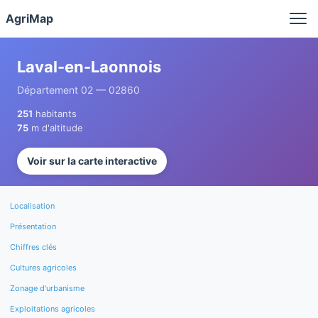
Panneau de gestion des cookies
AgriMap
Laval-en-Laonnois
Département 02 — 02860
251
habitants
75
m d'altitude
Voir sur la carte interactive
Localisation
Présentation
Chiffres clés
Cultures agricoles
Zonage d'urbanisme
Exploitations agricoles