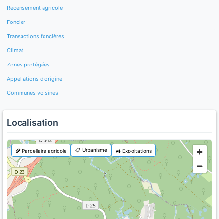
Recensement agricole
Foncier
Transactions foncières
Climat
Zones protégées
Appellations d'origine
Communes voisines
Localisation
📋 Urbanisme
🌾 Parcellaire agricole
🚜 Exploitations