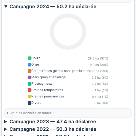
Campagne 2024 — 50.2 ha déclarée
Colza
28.5 ha (57%)
Orge
9.9 ha (20%)
Gel (surfaces gelées sans production)
5.1 ha (10%)
Maïs grain et ensilage
2.9 ha (6%)
Protéagineux
2.4 ha (5%)
Prairies temporaires
1 ha (2%)
Prairies permanentes
0.4 ha (1%)
Divers
0 ha (0%)
Voir les données en tableau
Campagne 2023 — 47.4 ha déclarée
Campagne 2022 — 50.3 ha déclarée