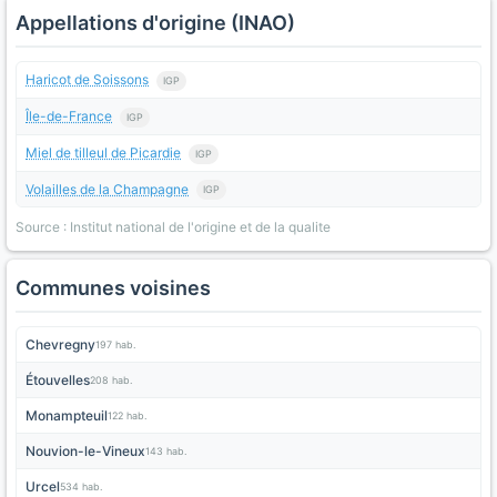
Appellations d'origine (INAO)
Haricot de Soissons
IGP
Île-de-France
IGP
Miel de tilleul de Picardie
IGP
Volailles de la Champagne
IGP
Source : Institut national de l'origine et de la qualite
Communes voisines
Chevregny
197 hab.
Étouvelles
208 hab.
Monampteuil
122 hab.
Nouvion-le-Vineux
143 hab.
Urcel
534 hab.