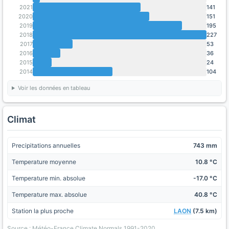
2021
141
2020
151
2019
195
2018
227
2017
53
2016
36
2015
24
2014
104
Voir les données en tableau
Climat
Precipitations annuelles
743 mm
Temperature moyenne
10.8 °C
Temperature min. absolue
-17.0 °C
Temperature max. absolue
40.8 °C
Station la plus proche
LAON
(7.5 km)
Source : Météo-France Climate Normals 1991-2020