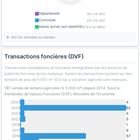
Département
43.1 ha (8%)
Commune
23.1 ha (4%)
Autres (privé, non identifié)
475.6 ha (88%)
Voir les données en tableau
Transactions foncières (DVF)
Transactions immobilieres et foncieres enregistrees par les services de
publicite fonciere (actes notaries). Seules les transactions portant sur des
terrains de plus de 5 000 m² (0,5 ha) a vocation agricole sont retenues.
187 ventes de terrains agricoles (≥ 5 000 m²) depuis 2014. Source :
Demandes de Valeurs Foncieres (DVF), Ministère de l'Economie.
2025
4
2024
92
2023
4
2022
5
2019
1
2017
4
2016
57