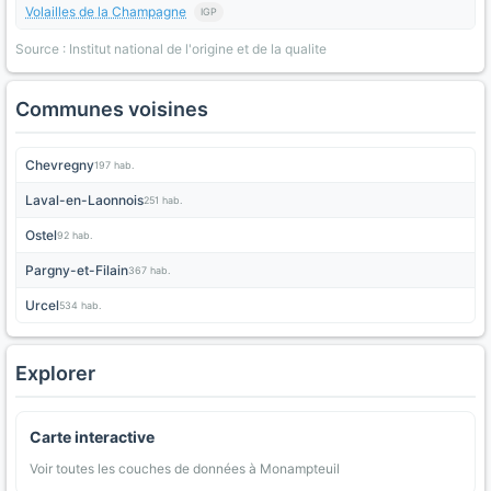
Volailles de la Champagne
IGP
Source : Institut national de l'origine et de la qualite
Communes voisines
Chevregny
197 hab.
Laval-en-Laonnois
251 hab.
Ostel
92 hab.
Pargny-et-Filain
367 hab.
Urcel
534 hab.
Explorer
Carte interactive
Voir toutes les couches de données à Monampteuil