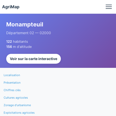
Panneau de gestion des cookies
AgriMap
Monampteuil
Département 02 — 02000
122
habitants
156
m d'altitude
Voir sur la carte interactive
Localisation
Présentation
Chiffres clés
Cultures agricoles
Zonage d'urbanisme
Exploitations agricoles