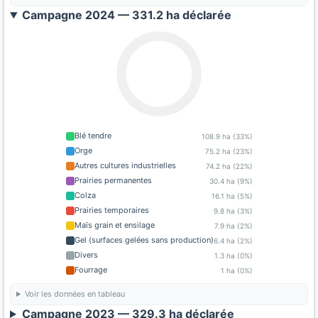
Campagne 2024 — 331.2 ha déclarée
Blé tendre
108.9 ha (33%)
Orge
75.2 ha (23%)
Autres cultures industrielles
74.2 ha (22%)
Prairies permanentes
30.4 ha (9%)
Colza
16.1 ha (5%)
Prairies temporaires
9.8 ha (3%)
Maïs grain et ensilage
7.9 ha (2%)
Gel (surfaces gelées sans production)
6.4 ha (2%)
Divers
1.3 ha (0%)
Fourrage
1 ha (0%)
Voir les données en tableau
Campagne 2023 — 329.3 ha déclarée