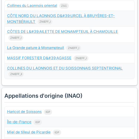
Collines du Laonnois oriental
ZSC
CÔTE NORD DU LAONNOIS D&#39;URCEL À BRUYÈRES-ET-
MONTBÉRAULT
ZNIEFF_I
CÔTES DE L&#39;AILETTE DE MONAMPTEUIL À CHAMOUILLE
ZNIEFF_I
La Grande pature à Monampteuil
ZNIEFF_I
MASSIF FORESTIER D&#39;AGASSE
ZNIEFF_I
COLLINES DU LAONNOIS ET DU SOISSONNAIS SEPTENTRIONAL
ZNIEFF_II
Appellations d'origine (INAO)
Haricot de Soissons
IGP
Île-de-France
IGP
Miel de tilleul de Picardie
IGP